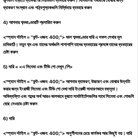
ভুলগুলি এড়াতে ব্যাকরণের নিয়মগুলি ব্যবহার করুন। বিধিগুলির গভীরতর বোঝার জন্য
ব্যাকরণ সংস্থান এবং পাঠ্যপুস্তকগুলি নির্দ্বিধায় ব্যবহার করুন
4) আপনার শব্দভাণ্ডারটি প্রসারিত করুন
<স্প্যান স্টাইল = "ফন্ট-ওজন: 400;"> ভাল শব্দভাণ্ডার দারি এ সফল লেখার মূল
চাবিকাঠি। নতুন শব্দ এবং তাদের অর্থগুলি পাশাপাশি তাদের ব্যবহারের প্রসঙ্গে তাদের ব্যবহারের
চেষ্টা করুন
5) দারি
<
<এ সিনেমা এবং টিভি শো দেখুন /পি>
<স্প্যান স্টাইল = "ফন্ট-ওজন: 400;"> আপনার ব্যাকরণ, উচ্চারণ এবং বোঝার উন্নতি
করার জন্য ইংরাজী সিনেমা এবং টিভি শো দেখা দারি ইংরেজী সাধারণভাবে বক্তৃতা।
অভিব্যক্তি এবং শব্দের অর্থ আরও ভালভাবে বুঝতে সাবটাইটেলগুলির সাথে সিনেমা এবং শোগুলি
বেছে নেওয়ার চেষ্টা করুন
6) দারি
<স্প্যান স্টাইল = "ফন্ট-ওজন: 400;"> অনুশীলনের চেয়ে কার্যকর আর কিছুই নয়। দারি