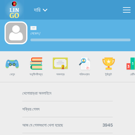
দারি
লেভেল
/
খেলুন
অনুশীলনীসমূহ
সনদপত্র
পরিসংখ্যান
টুর্নামেন্ট
রেটিং
খেলোয়াড়রা অনলাইনে
সক্রিয় গেমস
আজ যে গেমসগুলো খেলা হয়েছে
3945