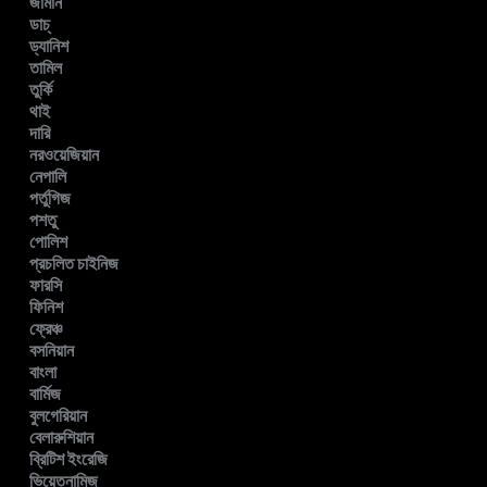
জার্মান
ডাচ্
ড্যানিশ
তামিল
তুর্কি
থাই
দারি
নরওয়েজিয়ান
নেপালি
পর্তুগিজ
পশতু
পোলিশ
প্রচলিত চাইনিজ
ফারসি
ফিনিশ
ফ্রেঞ্চ
বসনিয়ান
বাংলা
বার্মিজ
বুলগেরিয়ান
বেলারুশিয়ান
ব্রিটিশ ইংরেজি
ভিয়েতনামিজ