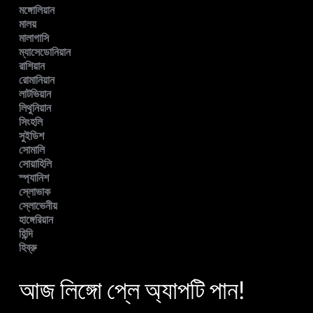
মঙ্গোলিয়ান
মালয়
মালাগাসি
ম্যাসেডোনিয়ান
রাশিয়ান
রোমানিয়ান
লাটভিয়ান
লিথুনিয়ান
সিংহলি
সুইডিশ
সোমালি
সোয়াহিলি
স্প্যানিশ
স্লোভাক
স্লোভেনীয়
হাঙ্গেরিয়ান
হিন্দি
হিব্রু
আজ লিঙ্গো প্লে অ্যাপটি পান!