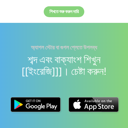
শিখতে শুরু করুন দারি
অ্যাপল স্টোর বা গুগল প্লেতে উপলব্ধ
শব্দ এবং বাক্যাংশ শিখুন
[[ইংরেজি]]]। চেষ্টা করুন!