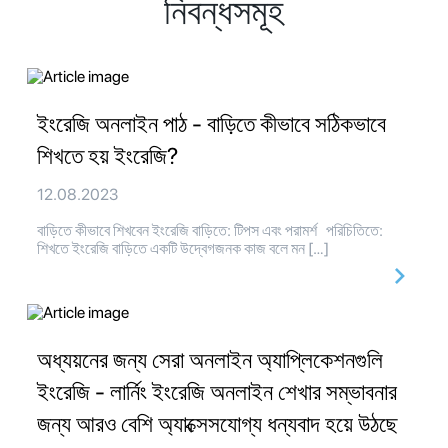
নিবন্ধসমূহ
ইংরেজি অনলাইন পাঠ - বাড়িতে কীভাবে সঠিকভাবে
শিখতে হয় ইংরেজি?
12.08.2023
বাড়িতে কীভাবে শিখবেন ইংরেজি বাড়িতে: টিপস এবং পরামর্শ পরিচিতিতে:
শিখতে ইংরেজি বাড়িতে একটি উদ্বেগজনক কাজ বলে মন […]
অধ্যয়নের জন্য সেরা অনলাইন অ্যাপ্লিকেশনগুলি
ইংরেজি - লার্নিং ইংরেজি অনলাইন শেখার সম্ভাবনার
জন্য আরও বেশি অ্যাক্সেসযোগ্য ধন্যবাদ হয়ে উঠছে