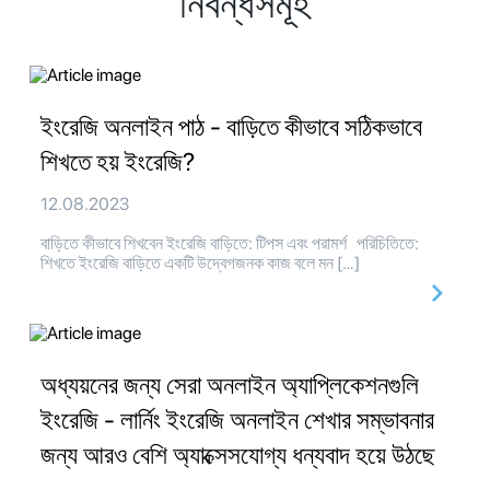
নিবন্ধসমূহ
ইংরেজি অনলাইন পাঠ - বাড়িতে কীভাবে সঠিকভাবে
শিখতে হয় ইংরেজি?
12.08.2023
বাড়িতে কীভাবে শিখবেন ইংরেজি বাড়িতে: টিপস এবং পরামর্শ পরিচিতিতে:
শিখতে ইংরেজি বাড়িতে একটি উদ্বেগজনক কাজ বলে মন […]
অধ্যয়নের জন্য সেরা অনলাইন অ্যাপ্লিকেশনগুলি
ইংরেজি - লার্নিং ইংরেজি অনলাইন শেখার সম্ভাবনার
জন্য আরও বেশি অ্যাক্সেসযোগ্য ধন্যবাদ হয়ে উঠছে