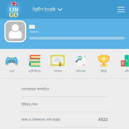
ব্রিটিশ ইংরেজি
লেভেল
/
খেলুন
অনুশীলনীসমূহ
সনদপত্র
পরিসংখ্যান
টুর্নামেন্ট
রেটিং
খেলোয়াড়রা অনলাইনে
সক্রিয় গেমস
আজ যে গেমসগুলো খেলা হয়েছে
4522