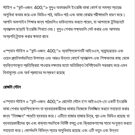
স্টাইল = "ফন্ট-ওজন: 400;"> বুসুও অফারগুলি ইংরেজি ভাষা কোর্স যা সমস্ত স্তরের
অসুবিধা কভার করে এবং ভিডিও পাঠ, অডিও পাঠ এবং ভাষা বোঝার পরীক্ষাগুলি ধারণ করে।
আপনি অফলাইন শিক্ষার জন্য পাঠগুলিও ডাউনলোড করতে পারেন, যা আপনাকে ইন্টারনেটে
অ্যাক্সেস ছাড়াই ইংরেজি শিখতে দেয়। বুসুও শেখার লক্ষ্যগুলি সেট করার এবং আপনার
অগ্রগতি ট্র্যাক করার ক্ষমতা রাখে
<স্প্যান স্টাইল = "ফন্ট-ওজন: 400;"> অ্যাপ্লিকেশনটি আইওএস, অ্যান্ড্রয়েড এবং
ওয়েব প্ল্যাটফর্মগুলিতে উপলব্ধ এবং আরও উন্নত কোর্সে অ্যাক্সেস এবং শিক্ষকদের কাছ থেকে
ব্যক্তিগতকৃত প্রতিক্রিয়া পাওয়ার দক্ষতার মতো অতিরিক্ত বৈশিষ্ট্যগুলি সরবরাহ করে এমন
বিনামূল্যে এবং অর্থ প্রদানের সংস্করণ রয়েছে
রোজটা স্টোন
<স্প্যান স্টাইল = "ফন্ট-ওজন: 400;"> রোসেটা স্টোন হ'ল আইওএস-তে একটি ইংরেজি
ভাষা শেখার অ্যাপ্লিকেশন যা ব্যবহারকারীদের ভাষায় নিজেকে নিমজ্জিত করতে সহায়তা করার
জন্য "নিমজ্জন" পদ্ধতি ব্যবহার করে। এটিতে হাজার হাজার চিত্র, শব্দ এবং ভিডিও রয়েছে যা
ব্যবহারকারীদের শব্দ এবং বাক্যাংশগুলিকে নির্দিষ্ট বস্তু এবং ক্রিয়াকলাপের সাথে সংযুক্ত করতে
সহায়তা করে। কোর্সগুলি বিভিন্ন স্তরে অসুবিধায় রয়েছে এবং এটি নতুন এবং উন্নত