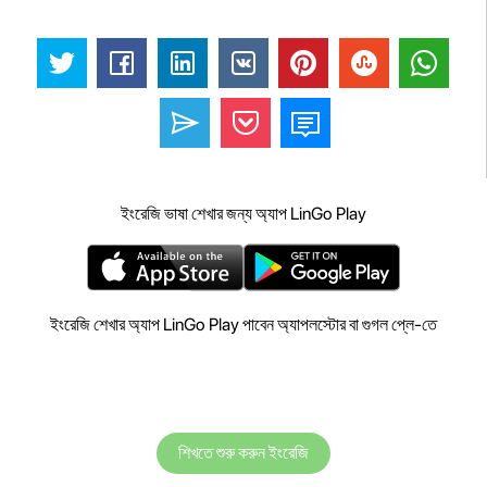
ইংরেজি ভাষা শেখার জন্য অ্যাপ LinGo Play
ইংরেজি শেখার অ্যাপ LinGo Play পাবেন অ্যাপলস্টোর বা গুগল প্লে-তে
শিখতে শুরু করুন ইংরেজি