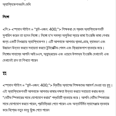
অ্যাপ্লিকেশনগুলি দেখি
লিঙ্গো
<পি > <স্প্যান স্টাইল = "ফন্ট-ওজন: 400;"> শিক্ষকরা যে প্রথম অ্যাপ্লিকেশনটি
সুপারিশ করেন তা হলেন লিঙ্গো। লিঙ্গো হ'ল সমস্ত অসুবিধা স্তরে ভাষা ইংরেজি ভাষা শেখার
জন্য একটি নিখরচায় অ্যাপ্লিকেশন। এটি আপনাকে আপনার শব্দভাণ্ডার, ব্যাকরণ এবং
উচ্চারণ উন্নত করতে সহায়তা করতে ইন্টারেক্টিভ গেমস এবং ক্রিয়াকলাপ ব্যবহার করে।
লিঙ্গোর সাহায্যে আপনি আইওএস, অ্যান্ড্রয়েড এবং ওয়েবে উপলভ্য ইংরেজি যেখানেই এবং
যেখানেই চান তা শিখতে পারেন
বুসু
<স্প্যান স্টাইল = "ফন্ট-ওজন: 400;"> দ্বিতীয় অ্যাপের শিক্ষকদের পরামর্শ দেওয়া হয় বুসু।
এই অ্যাপ্লিকেশনটি আপনাকে আপনার ভাষার দক্ষতা উন্নত করতে সহায়তা করার জন্য
"নেটিভ স্পিকারের সাথে যোগাযোগ করার" পদ্ধতিটি ব্যবহার করে। আপনি নেটিভ স্পিকারের
সাথে যোগাযোগ করতে পারেন, প্রতিক্রিয়া পেতে পারেন এবং অন্তর্নির্মিত ম্যাসেঞ্জার ব্যবহার
করে বিশ্বের নতুন বন্ধু খুঁজে পেতে পারেন