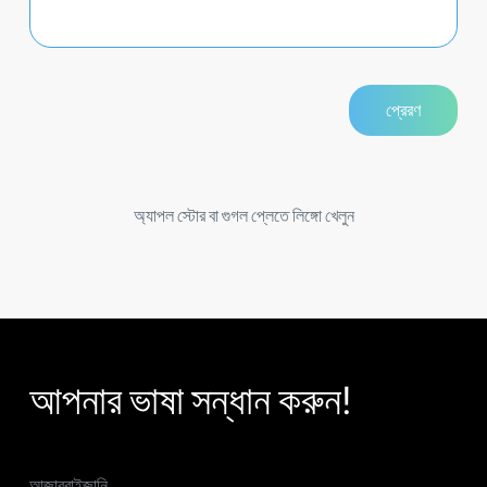
অ্যাপল স্টোর বা গুগল প্লেতে লিঙ্গো খেলুন
আপনার ভাষা সন্ধান করুন!
আজারবাইজানি