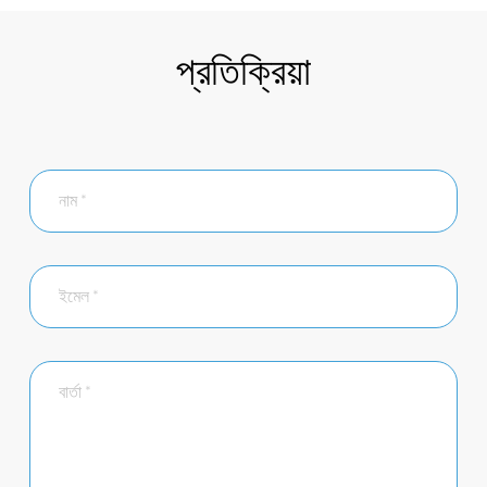
প্রতিক্রিয়া