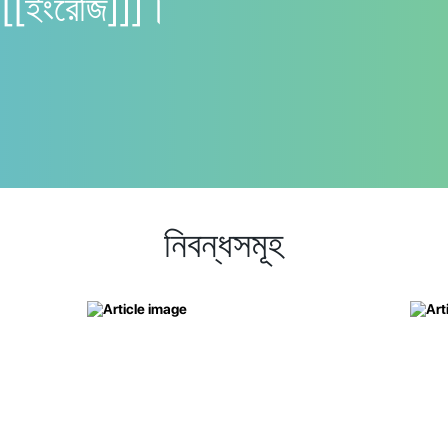
ুন [[ইংরেজি]]]।
নিবন্ধসমূহ