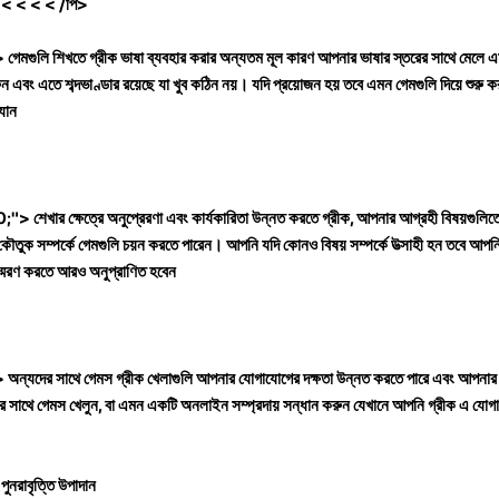
<
<
<
< /পি>
েমগুলি শিখতে গ্রীক ভাষা ব্যবহার করার অন্যতম মূল কারণ আপনার ভাষার স্তরের সাথে মেলে এম
এবং এতে শব্দভাণ্ডার রয়েছে যা খুব কঠিন নয়। যদি প্রয়োজন হয় তবে এমন গেমগুলি দিয়ে শুরু 
যান
"> শেখার ক্ষেত্রে অনুপ্রেরণা এবং কার্যকারিতা উন্নত করতে গ্রীক, আপনার আগ্রহী বিষয়গুলিত
কৌতুক সম্পর্কে গেমগুলি চয়ন করতে পারেন। আপনি যদি কোনও বিষয় সম্পর্কে উত্সাহী হন তবে আপনি
্মরণ করতে আরও অনুপ্রাণিত হবেন
অন্যদের সাথে গেমস গ্রীক খেলাগুলি আপনার যোগাযোগের দক্ষতা উন্নত করতে পারে এবং আপনার শব
দের সাথে গেমস খেলুন, বা এমন একটি অনলাইন সম্প্রদায় সন্ধান করুন যেখানে আপনি গ্রীক এ যো
পুনরাবৃত্তি উপাদান