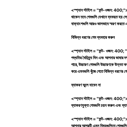
<স্প্যান স্টাইল = "ফন্ট-ওজন: 400;"> গেম
থাকেন তবে গেমগুলি যেখানে ব্যবহৃত হয় সে
বাক্যাংশগুলি আরও ভালভাবে স্মরণ করতে এ
বিভিন্ন ধরণের গেম ব্যবহার করুন
<স্প্যান স্টাইল = "ফন্ট- ওজন: 400; "> 
পদ্ধতির বৈচিত্র্য দিন এবং আপনার ভাষার দ
পারে, উচ্চারণ গেমগুলি উচ্চারণকে উন্নত
করে এমনগুলি খুঁজে পেতে বিভিন্ন ধরণের গেম
ব্যাকরণ ভুলে যাবেন না
<স্প্যান স্টাইল = "ফন্ট-ওজন: 400;"> য
ব্যাকরণযুক্ত গেমগুলি চয়ন করুন এবং ব্য
<স্প্যান স্টাইল = "ফন্ট-ওজন: 400;"> 
আপনার আগ্রহী এমন বিষয়গুলিতে গেমগুলি 