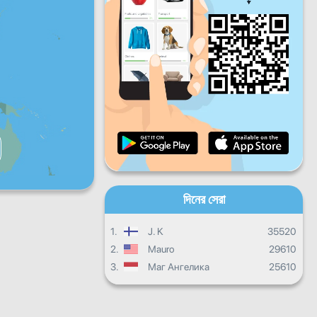
শুক্র
শনি
রবি
প্রতিদিনের অগ্রগতি
মাসিক অগ্রগতি
সনদপত্র
সার্বিক অগ্রগতি
দিনের সেরা
1.
J. K
35520
2.
Mauro
29610
3.
Маг Ангелика
25610