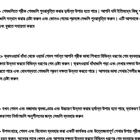
গুলিতে গ্রীক গেমগুলি পুনরাবৃত্তি করার দুর্দান্ত উপায় হতে পারে। আপনি যদি ইতিমধ্যে কিছু শ
গুলি সন্ধান করার চেষ্টা করুন এবং কোনও গেমের প্রসঙ্গে সেগুলি পুনরাবৃত্তি করুন। এটি আপনাকে 
বং বুঝতে সহায়তা করবে
ক্রসওয়ার্ড ধাঁধা থেকে ওয়ার্ড গেমস পর্যন্ত আপনি গ্রীক ভাষা শিখতে বিভিন্ন ধরণের গেম ব্য
ক্ষতা উন্নত করতে বিভিন্ন ধরণের গেম চেষ্টা করুন। ক্রসওয়ার্ড ধাঁধাগুলি পড়া এবং লেখার দক্ষতা
 করতে পারে এবং বোধগম্যতা গেমগুলি শ্রবণ দক্ষতা উন্নত করতে পারে। আপনার ভাষা শেখার শৈলীর জ
 চেষ্টা করুন
খন গেমস এবং মজাদার শব্দভাণ্ডার এবং উচ্চারণ উন্নত করার দুর্দান্ত উপায় হতে পারে, ব্যাকরণ
াকরণগত নির্মাণগুলি অনুশীলনের জন্য সেগুলি ব্যবহার করুন
উপসংহারে, গেমস এবং বিনোদন ব্যবহার করা একটি কার্যকর এবং উত্তেজনাপূর্ণ শেখার উপায় গ্র
চয়ন করুন, অন্যের সাথে খেলুন এবং আপনার দক্ষতা উন্নত করতে বিভিন্ন ধরণের গেম ব্যবহার ক