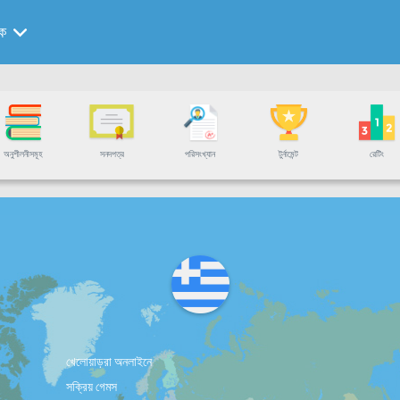
ীক
অনুশীলনীসমূহ
সনদপত্র
পরিসংখ্যান
টুর্নামেন্ট
রেটিং
খেলোয়াড়রা অনলাইনে
সক্রিয় গেমস