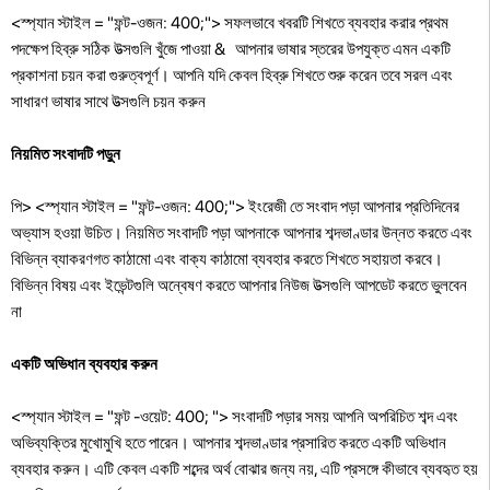
<স্প্যান স্টাইল = "ফন্ট-ওজন: 400;"> সফলভাবে খবরটি শিখতে ব্যবহার করার প্রথম
পদক্ষেপ হিব্রু সঠিক উত্সগুলি খুঁজে পাওয়া & আপনার ভাষার স্তরের উপযুক্ত এমন একটি
প্রকাশনা চয়ন করা গুরুত্বপূর্ণ। আপনি যদি কেবল হিব্রু শিখতে শুরু করেন তবে সরল এবং
সাধারণ ভাষার সাথে উত্সগুলি চয়ন করুন
নিয়মিত সংবাদটি পড়ুন
পি> <স্প্যান স্টাইল = "ফন্ট-ওজন: 400;"> ইংরেজী তে সংবাদ পড়া আপনার প্রতিদিনের
অভ্যাস হওয়া উচিত। নিয়মিত সংবাদটি পড়া আপনাকে আপনার শব্দভাণ্ডার উন্নত করতে এবং
বিভিন্ন ব্যাকরণগত কাঠামো এবং বাক্য কাঠামো ব্যবহার করতে শিখতে সহায়তা করবে।
বিভিন্ন বিষয় এবং ইভেন্টগুলি অন্বেষণ করতে আপনার নিউজ উত্সগুলি আপডেট করতে ভুলবেন
না
একটি অভিধান ব্যবহার করুন
<স্প্যান স্টাইল = "ফন্ট -ওয়েট: 400; "> সংবাদটি পড়ার সময় আপনি অপরিচিত শব্দ এবং
অভিব্যক্তির মুখোমুখি হতে পারেন। আপনার শব্দভাণ্ডার প্রসারিত করতে একটি অভিধান
ব্যবহার করুন। এটি কেবল একটি শব্দের অর্থ বোঝার জন্য নয়, এটি প্রসঙ্গে কীভাবে ব্যবহৃত হয়