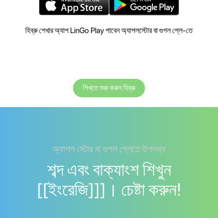
হিব্রু শেখার অ্যাপ LinGo Play পাবেন অ্যাপলস্টোর বা গুগল প্লে-তে
শিখতে শুরু করুন হিব্রু
অ্যাপল স্টোর বা গুগল প্লেতে উপলব্ধ
শব্দ এবং বাক্যাংশ শিখুন
[[ইংরেজি]]]। চেষ্টা করুন!