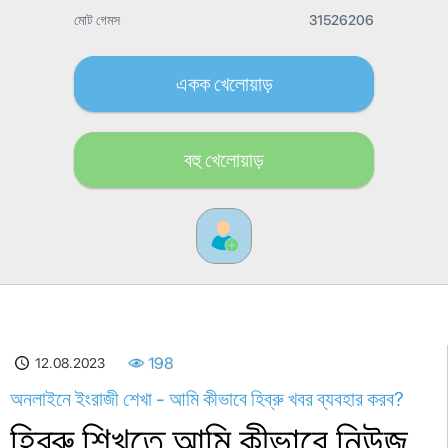
মোট গেমস
31526206
একক খেলোয়াড়
বহু খেলোয়াড়
12.08.2023
198
অনলাইনে ইংরাজী শেখা - আমি কীভাবে হিব্রু খবর ব্যবহার করব?
হিব্রু শিখতে আমি কীভাবে নিউজ