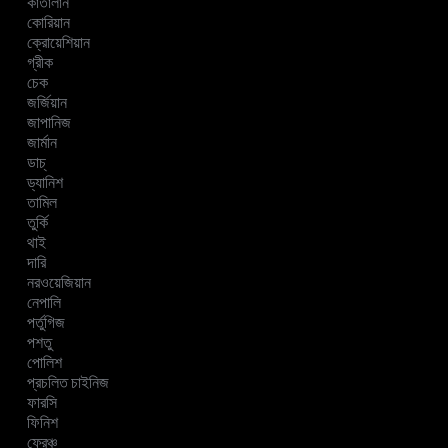
কাতালান
কোরিয়ান
ক্রোয়েশিয়ান
গ্রীক
চেক
জর্জিয়ান
জাপানিজ
জার্মান
ডাচ্
ড্যানিশ
তামিল
তুর্কি
থাই
দারি
নরওয়েজিয়ান
নেপালি
পর্তুগিজ
পশতু
পোলিশ
প্রচলিত চাইনিজ
ফারসি
ফিনিশ
ফ্রেঞ্চ