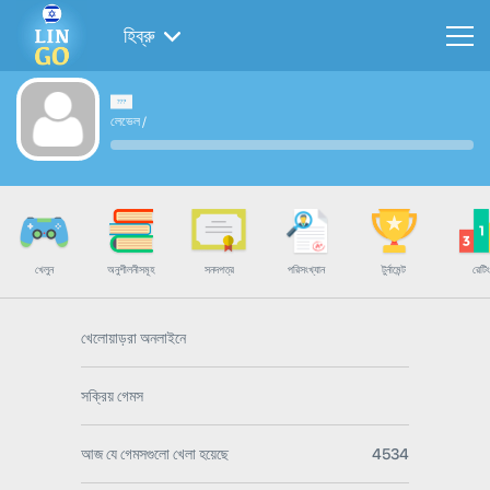
হিব্রু
লেভেল
/
খেলুন
অনুশীলনীসমূহ
সনদপত্র
পরিসংখ্যান
টুর্নামেন্ট
রেটিং
খেলোয়াড়রা অনলাইনে
সক্রিয় গেমস
আজ যে গেমসগুলো খেলা হয়েছে
4534