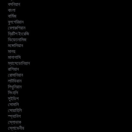
বসনিয়ান
বাংলা
বার্মিজ
বুলগেরিয়ান
বেলারুশিয়ান
ব্রিটিশ ইংরেজি
ভিয়েতনামিজ
মঙ্গোলিয়ান
মালয়
মালাগাসি
ম্যাসেডোনিয়ান
রাশিয়ান
রোমানিয়ান
লাটভিয়ান
লিথুনিয়ান
সিংহলি
সুইডিশ
সোমালি
সোয়াহিলি
স্প্যানিশ
স্লোভাক
স্লোভেনীয়