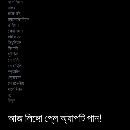
মঙ্গোলিয়ান
মালয়
মালাগাসি
ম্যাসেডোনিয়ান
রাশিয়ান
রোমানিয়ান
লাটভিয়ান
লিথুনিয়ান
সিংহলি
সুইডিশ
সোমালি
সোয়াহিলি
স্প্যানিশ
স্লোভাক
স্লোভেনীয়
হাঙ্গেরিয়ান
হিন্দি
হিব্রু
আজ লিঙ্গো প্লে অ্যাপটি পান!