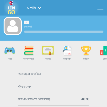
নেপালি
লেভেল
/
খেলুন
অনুশীলনীসমূহ
সনদপত্র
পরিসংখ্যান
টুর্নামেন্ট
রেটিং
খেলোয়াড়রা অনলাইনে
সক্রিয় গেমস
আজ যে গেমসগুলো খেলা হয়েছে
4678