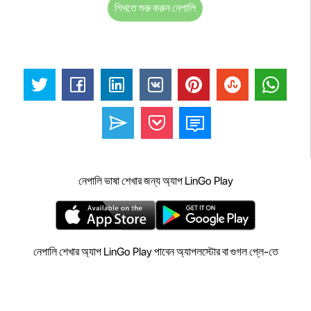
শিখতে শুরু করুন নেপালি
নেপালি ভাষা শেখার জন্য অ্যাপ LinGo Play
নেপালি শেখার অ্যাপ LinGo Play পাবেন অ্যাপলস্টোর বা গুগল প্লে-তে