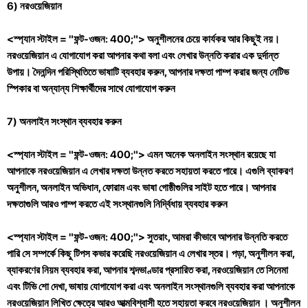
6) নরওয়েজিয়ান
<স্প্যান স্টাইল = "ফন্ট-ওজন: 400;"> অনুশীলনের চেয়ে কার্যকর আর কিছুই নয়।
নরওয়েজিয়ান এ যোগাযোগ করা আপনার কথা বলা এবং লেখার উন্নতি করার এক দুর্দান্ত
উপায়। দৈনন্দিন পরিস্থিতিতে ভাষাটি ব্যবহার করুন, আপনার দক্ষতা পাম্প করার জন্য নেটিভ
স্পিকার বা অন্যান্য শিক্ষার্থীদের সাথে যোগাযোগ করুন
7) অনলাইন সংস্থান ব্যবহার করুন
<স্প্যান স্টাইল = "ফন্ট-ওজন: 400;"> এমন অনেক অনলাইন সংস্থান রয়েছে যা
আপনাকে নরওয়েজিয়ান এ লেখার দক্ষতা উন্নত করতে সহায়তা করতে পারে। এগুলি ব্যাকরণ
অনুশীলন, অনলাইন অভিধান, ফোরাম এবং ভাষা গোষ্ঠীগুলির সাইট হতে পারে। আপনার
দক্ষতাগুলি আরও পাম্প করতে এই সংস্থানগুলি নির্দ্বিধায় ব্যবহার করুন
<স্প্যান স্টাইল = "ফন্ট-ওজন: 400;"> সুতরাং, আমরা কীভাবে আপনার উন্নতি করতে
পারি সে সম্পর্কে কিছু টিপস কভার করেছি নরওয়েজিয়ান এ লেখার স্তর। পড়া, অনুশীলন করা,
ব্যাকরণের নিয়ম ব্যবহার করা, আপনার শব্দভাণ্ডার প্রসারিত করা, নরওয়েজিয়ান তে সিনেমা
এবং টিভি শো দেখা, ভাষায় যোগাযোগ করা এবং অনলাইন সংস্থানগুলি ব্যবহার করা আপনাকে
নরওয়েজিয়ান লিখিত ক্ষেত্রে আরও আত্মবিশ্বাসী হতে সহায়তা করবে নরওয়েজিয়ান । অনুশীলন