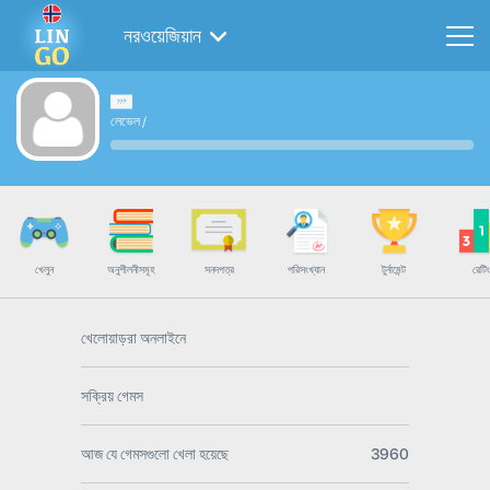
নরওয়েজিয়ান
লেভেল
/
খেলুন
অনুশীলনীসমূহ
সনদপত্র
পরিসংখ্যান
টুর্নামেন্ট
রেটিং
খেলোয়াড়রা অনলাইনে
সক্রিয় গেমস
আজ যে গেমসগুলো খেলা হয়েছে
3960