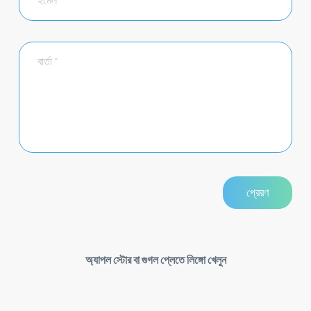
অ্যাপল স্টোর বা গুগল প্লেতে লিঙ্গো খেলুন