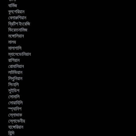
বার্মিজ
বুলগেরিয়ান
বেলারুশিয়ান
ব্রিটিশ ইংরেজি
ভিয়েতনামিজ
মঙ্গোলিয়ান
মালয়
মালাগাসি
ম্যাসেডোনিয়ান
রাশিয়ান
রোমানিয়ান
লাটভিয়ান
লিথুনিয়ান
সিংহলি
সুইডিশ
সোমালি
সোয়াহিলি
স্প্যানিশ
স্লোভাক
স্লোভেনীয়
হাঙ্গেরিয়ান
হিন্দি