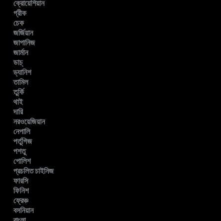
ক্রোয়েশিয়ান
গ্রীক
চেক
জর্জিয়ান
জাপানিজ
জার্মান
ডাচ্
ড্যানিশ
তামিল
তুর্কি
থাই
দারি
নরওয়েজিয়ান
নেপালি
পর্তুগিজ
পশতু
পোলিশ
প্রচলিত চাইনিজ
ফারসি
ফিনিশ
ফ্রেঞ্চ
বসনিয়ান
বাংলা