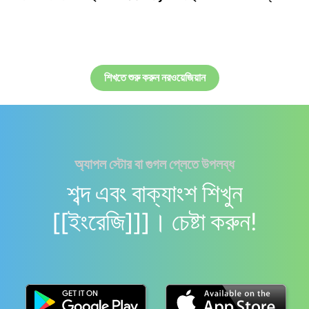
শিখতে শুরু করুন নরওয়েজিয়ান
অ্যাপল স্টোর বা গুগল প্লেতে উপলব্ধ
শব্দ এবং বাক্যাংশ শিখুন
[[ইংরেজি]]]। চেষ্টা করুন!