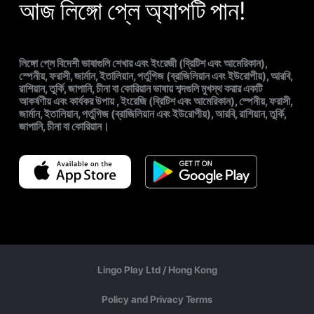
আজ লিঙ্গো প্লে অ্যাপটি পান!
লিঙ্গো প্লে বিদেশী ভাষাগুলি শেখার এবং ইংরেজী (ব্রিটিশ এবং আমেরিকান),
স্পেনীয়, ফরাসী, জার্মান, ইতালিয়ান, পর্তুগিজ (ব্রাজিলিয়ান এবং ইউরোপীয়), আরবি,
রাশিয়ান, তুর্কি, জাপানি, চীনা বা কোরিয়ান ভাষায় শব্দগুলি মুখস্থ করার একটি
আকর্ষণীয় এবং কার্যকর উপায় , ইংরেজি (ব্রিটিশ এবং আমেরিকান), স্পেনীয়, ফরাসী,
জার্মান, ইতালিয়ান, পর্তুগিজ (ব্রাজিলিয়ান এবং ইউরোপীয়), আরবি, রাশিয়ান, তুর্কি,
জাপানি, চীনা বা কোরিয়ান।
Lingo Play Ltd /
Hong Kong
Policy and Privacy Terms