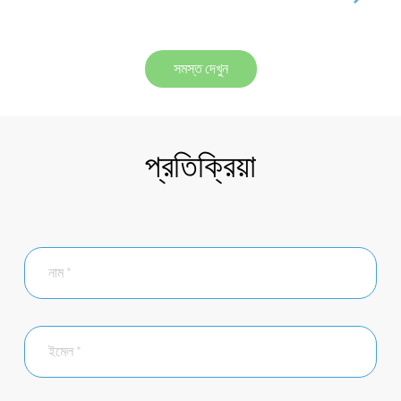
সমস্ত দেখুন
প্রতিক্রিয়া