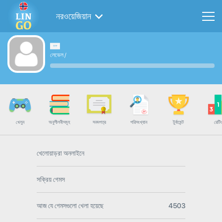
নরওয়েজিয়ান
লেভেল
/
খেলুন
অনুশীলনীসমূহ
সনদপত্র
পরিসংখ্যান
টুর্নামেন্ট
রেটিং
খেলোয়াড়রা অনলাইনে
সক্রিয় গেমস
আজ যে গেমসগুলো খেলা হয়েছে
4503