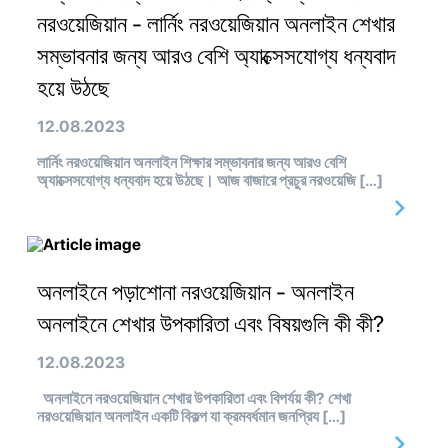
নরওয়েজিয়ান - লার্নিং নরওয়েজিয়ান অনলাইন শেখার
সম্ভাবনার জন্য আরও বেশি অ্যাক্সেসযোগ্য ধন্যবাদ
হয়ে উঠছে
12.08.2023
লার্নিং নরওয়েজিয়ান অনলাইন শিক্ষার সম্ভাবনার জন্য আরও বেশি
অ্যাক্সেসযোগ্য ধন্যবাদ হয়ে উঠছে। আজ বাজারে প্রচুর নরওয়েজি […]
অনলাইনে পড়াশোনা নরওয়েজিয়ান - অনলাইন
অনলাইনে শেখার উপকারিতা এবং বিষয়গুলি কী কী?
12.08.2023
অনলাইনে নরওয়েজিয়ান শেখার উপকারিতা এবং বিপর্যয় কী? শেখা
নরওয়েজিয়ান অনলাইন একটি বিকল্প যা ক্রমবর্ধমান জনপ্রিয […]