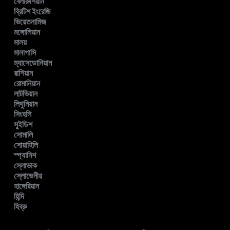
বেলারুশিয়ান
ব্রিটিশ ইংরেজি
ভিয়েতনামিজ
মঙ্গোলিয়ান
মালয়
মালাগাসি
ম্যাসেডোনিয়ান
রাশিয়ান
রোমানিয়ান
লাটভিয়ান
লিথুনিয়ান
সিংহলি
সুইডিশ
সোমালি
সোয়াহিলি
স্প্যানিশ
স্লোভাক
স্লোভেনীয়
হাঙ্গেরিয়ান
হিন্দি
হিব্রু