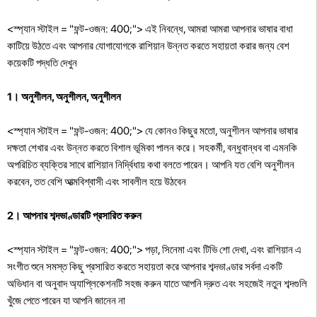
<স্প্যান স্টাইল = "ফন্ট-ওজন: 400;"> এই নিবন্ধে, আমরা আমরা আপনার ভাষার বাধা
কাটিয়ে উঠতে এবং আপনার যোগাযোগকে রাশিয়ান উন্নত করতে সহায়তা করার জন্য বেশ
কয়েকটি পদ্ধতি দেখুন
1। অনুশীলন, অনুশীলন, অনুশীলন
<স্প্যান স্টাইল = "ফন্ট-ওজন: 400;"> যে কোনও কিছুর মতো, অনুশীলন আপনার ভাষার
দক্ষতা শেখার এবং উন্নত করতে বিশাল ভূমিকা পালন করে। সহকর্মী, বন্ধুবান্ধব বা এমনকি
অপরিচিত ব্যক্তির সাথে রাশিয়ান নির্দ্বিধায় কথা বলতে পারেন। আপনি যত বেশি অনুশীলন
করবেন, তত বেশি আত্মবিশ্বাসী এবং সাবলীল হয়ে উঠবেন
2। আপনার শব্দভাণ্ডারটি প্রসারিত করুন
<স্প্যান স্টাইল = "ফন্ট-ওজন: 400;"> পড়া, সিনেমা এবং টিভি শো দেখা, এবং রাশিয়ান এ
সংগীত শুনে সমস্ত কিছু প্রসারিত করতে সহায়তা করে আপনার শব্দভাণ্ডার সর্বদা একটি
অভিধান বা অনুবাদ অ্যাপ্লিকেশনটি সহজ করুন যাতে আপনি দ্রুত এবং সহজেই নতুন শব্দগুলি
খুঁজে পেতে পারেন যা আপনি জানেন না