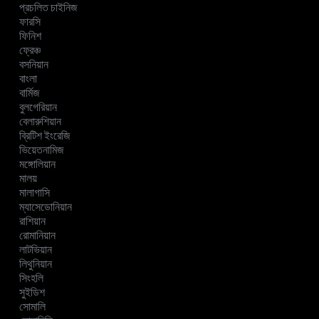
প্রচলিত চাইনিজ
ফারসি
ফিনিশ
ফ্রেঞ্চ
বসনিয়ান
বাংলা
বার্মিজ
বুলগেরিয়ান
বেলারুশিয়ান
ব্রিটিশ ইংরেজি
ভিয়েতনামিজ
মঙ্গোলিয়ান
মালয়
মালাগাসি
ম্যাসেডোনিয়ান
রাশিয়ান
রোমানিয়ান
লাটভিয়ান
লিথুনিয়ান
সিংহলি
সুইডিশ
সোমালি