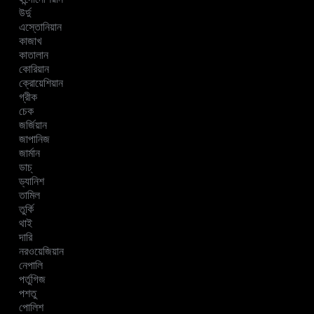
উর্দু
এস্তোনিয়ান
কাজাখ
কাতালান
কোরিয়ান
ক্রোয়েশিয়ান
গ্রীক
চেক
জর্জিয়ান
জাপানিজ
জার্মান
ডাচ্
ড্যানিশ
তামিল
তুর্কি
থাই
দারি
নরওয়েজিয়ান
নেপালি
পর্তুগিজ
পশতু
পোলিশ