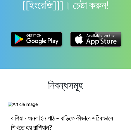
[[ইংরেজি]]]। চেষ্টা করুন!
নিবন্ধসমূহ
রাশিয়ান অনলাইন পাঠ - বাড়িতে কীভাবে সঠিকভাবে
শিখতে হয় রাশিয়ান?