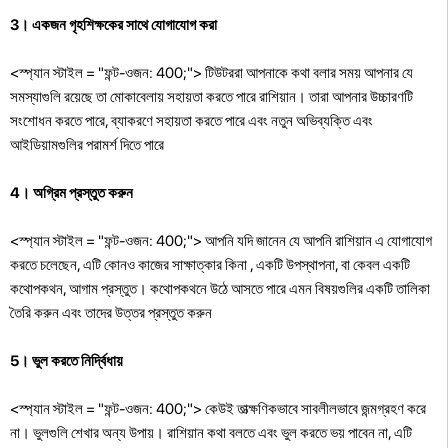
3। একজন গৃহশিক্ষকের সাথে যোগাযোগ করা
<স্প্যান স্টাইল = "ফন্ট-ওজন: 400;"> টিউটররা আপনাকে কথা বলার সময় আপনার যে
সমস্যাগুলি রয়েছে তা মোকাবেলায় সহায়তা করতে পারে রাশিয়ান। তারা আপনার উচ্চারণটি
সংশোধন করতে পারে, ব্যাকরণে সহায়তা করতে পারে এবং নতুন অভিব্যক্তি এবং
আইডিয়ামগুলির পরামর্শ দিতে পারে
4। অগ্রিম প্রস্তুত করুন
<স্প্যান স্টাইল = "ফন্ট-ওজন: 400;"> আপনি যদি জানেন যে আপনি রাশিয়ান এ যোগাযোগ
করতে চলেছেন, এটি কোনও কাজের সাক্ষাত্কার কিনা , একটি উপস্থাপনা, বা কেবল একটি
কথোপকথন, আগাম প্রস্তুত। কথোপকথনে উঠে আসতে পারে এমন বিষয়গুলির একটি তালিকা
তৈরি করুন এবং তাদের উত্তর প্রস্তুত করুন
5। ভুল করতে নির্দ্বিধায়
<স্প্যান স্টাইল = "ফন্ট-ওজন: 400;"> কেউই তাত্ক্ষণিকভাবে সাবলীলভাবে জন্মগ্রহণ করে
না। ভুলগুলি শেখার অন্য উপায়। রাশিয়ান কথা বলতে এবং ভুল করতে ভয় পাবেন না, এটি