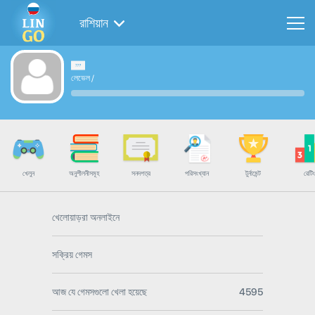
রাশিয়ান
লেভেল
/
খেলুন
অনুশীলনীসমূহ
সনদপত্র
পরিসংখ্যান
টুর্নামেন্ট
রেটিং
খেলোয়াড়রা অনলাইনে
সক্রিয় গেমস
আজ যে গেমসগুলো খেলা হয়েছে
4595