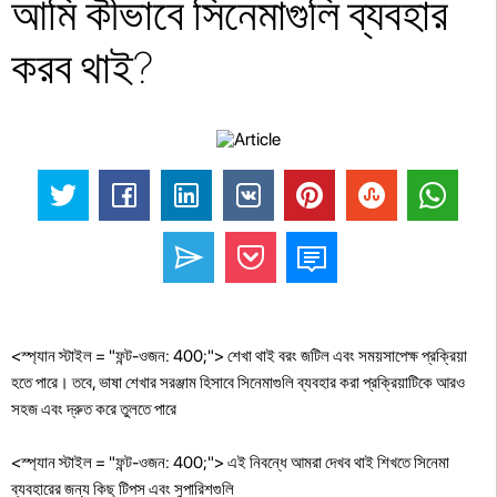
আমি কীভাবে সিনেমাগুলি ব্যবহার
করব থাই?
<স্প্যান স্টাইল = "ফন্ট-ওজন: 400;"> শেখা থাই বরং জটিল এবং সময়সাপেক্ষ প্রক্রিয়া
হতে পারে। তবে, ভাষা শেখার সরঞ্জাম হিসাবে সিনেমাগুলি ব্যবহার করা প্রক্রিয়াটিকে আরও
সহজ এবং দ্রুত করে তুলতে পারে
<স্প্যান স্টাইল = "ফন্ট-ওজন: 400;"> এই নিবন্ধে আমরা দেখব থাই শিখতে সিনেমা
ব্যবহারের জন্য কিছু টিপস এবং সুপারিশগুলি