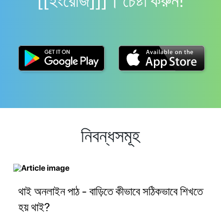
[[ইংরেজি]]]। চেষ্টা করুন!
নিবন্ধসমূহ
থাই অনলাইন পাঠ - বাড়িতে কীভাবে সঠিকভাবে শিখতে
হয় থাই?