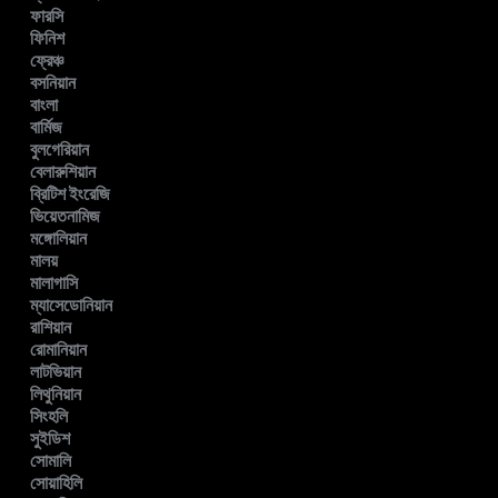
ফারসি
ফিনিশ
ফ্রেঞ্চ
বসনিয়ান
বাংলা
বার্মিজ
বুলগেরিয়ান
বেলারুশিয়ান
ব্রিটিশ ইংরেজি
ভিয়েতনামিজ
মঙ্গোলিয়ান
মালয়
মালাগাসি
ম্যাসেডোনিয়ান
রাশিয়ান
রোমানিয়ান
লাটভিয়ান
লিথুনিয়ান
সিংহলি
সুইডিশ
সোমালি
সোয়াহিলি