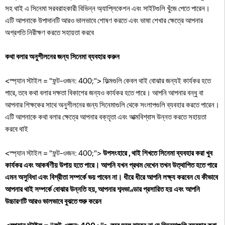
সহ থাই এ সিনেমা সরবরাহকারী বিভিন্ন অ্যাপ্লিকেশন এবং সাইটগুলি খুঁজে পেতে পারেন।
এটি আপনাকে উপাদানটি আরও ভালভাবে শোষণ করতে এবং ভাষা শেখার ক্ষেত্রে আপনার
অগ্রগতি নিরীক্ষণ করতে সহায়তা করবে
কথা বলার অনুশীলনের জন্য সিনেমা ব্যবহার করুন
<স্প্যান স্টাইল = "ফন্ট-ওজন: 400;"> ফিল্মগুলি কেবল থাই বোঝার জন্যই কার্যকর হতে
পারে, তবে কথা বলার দক্ষতা বিকাশের জন্যও কার্যকর হতে পারে। আপনি আপনার বন্ধু বা
আপনার শিক্ষকের সাথে অনুশীলনের জন্য সিনেমাগুলি থেকে সংলাপগুলি ব্যবহার করতে পারেন।
এটি আপনাকে কথা বলার ক্ষেত্রে আপনার বক্তৃতা এবং আত্মবিশ্বাস উন্নত করতে সহায়তা
করবে থাই
<স্প্যান স্টাইল = "ফন্ট-ওজন: 400;">
উপসংহারে
, থাই শিখতে সিনেমা ব্যবহার করা খুব
কার্যকর এবং আকর্ষণীয় উপায় হতে পারে। আপনি যখন প্রথম দেখেন তখন উত্থাপিত হতে পারে
এমন অসুবিধা এবং বিশ্রীতা সম্পর্কে ভয় পাবেন না। ধীরে ধীরে আপনি লক্ষ্য করবেন যে কীভাবে
আপনার থাই সম্পর্কে বোঝার উন্নতি হয়, আপনার শব্দভাণ্ডার প্রসারিত হয় এবং আপনি
উচ্চারণটি আরও ভালভাবে বুঝতে শুরু করেন