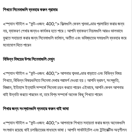
শিখতে সিনেমাগুলি ব্যবহার করুন গ্রামার
<স্প্যান স্টাইল = "ফন্ট-ওজন: 400;"> ফিল্মগুলি কেবল শব্দভাণ্ডার প্রসারিত করার জন্য
নয়, ব্যাকরণ শেখার জন্যও কার্যকর হতে পারে। আপনি ব্যাকরণ নিয়মগুলি আরও ভালভাবে
বুঝতে সহায়তা করার জন্য সিনেমাগুলি বর্তমান, অতীত এবং ভবিষ্যতের সময়গুলি ব্যবহার করে
মনোযোগ দিতে পারেন
বিভিন্ন বিষয়ের উপর সিনেমাগুলি দেখুন
<স্প্যান স্টাইল = "ফন্ট-ওজন: 400;"> আপনার শব্দভাণ্ডার বাড়াতে এবং বিভিন্ন বিষয়
শিখতে, বিভিন্ন বিষয়গুলিতে সিনেমা দেখার পরামর্শ দেওয়া হয়। আপনি ভ্রমণ, সংস্কৃতি,
বিজ্ঞান, ইতিহাস ইত্যাদি সম্পর্কে সিনেমা চয়ন করতে পারেন এইভাবে, আপনি কেবল আপনার
থাই উন্নতি করতে পারবেন না, তবে বিশ্ব সম্পর্কে অনেক কিছু শিখতে পারেন
শিখার জন্য সংস্থানগুলি ব্যবহার করুন থাই ভাষা
<স্প্যান স্টাইল = "ফন্ট-ওজন: 400;"> আপনাকে শিখতে সহায়তা করার জন্য অনেকগুলি
সংস্থান রয়েছে থাই চলচ্চিত্রের মাধ্যমে ভাষা। আপনি সাবটাইটেল এবং ইন্টারেক্টিভ অনুশীলন