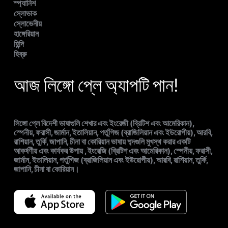
স্প্যানিশ
স্লোভাক
স্লোভেনীয়
হাঙ্গেরিয়ান
হিন্দি
হিব্রু
আজ লিঙ্গো প্লে অ্যাপটি পান!
লিঙ্গো প্লে বিদেশী ভাষাগুলি শেখার এবং ইংরেজী (ব্রিটিশ এবং আমেরিকান),
স্পেনীয়, ফরাসী, জার্মান, ইতালিয়ান, পর্তুগিজ (ব্রাজিলিয়ান এবং ইউরোপীয়), আরবি,
রাশিয়ান, তুর্কি, জাপানি, চীনা বা কোরিয়ান ভাষায় শব্দগুলি মুখস্থ করার একটি
আকর্ষণীয় এবং কার্যকর উপায় , ইংরেজি (ব্রিটিশ এবং আমেরিকান), স্পেনীয়, ফরাসী,
জার্মান, ইতালিয়ান, পর্তুগিজ (ব্রাজিলিয়ান এবং ইউরোপীয়), আরবি, রাশিয়ান, তুর্কি,
জাপানি, চীনা বা কোরিয়ান।