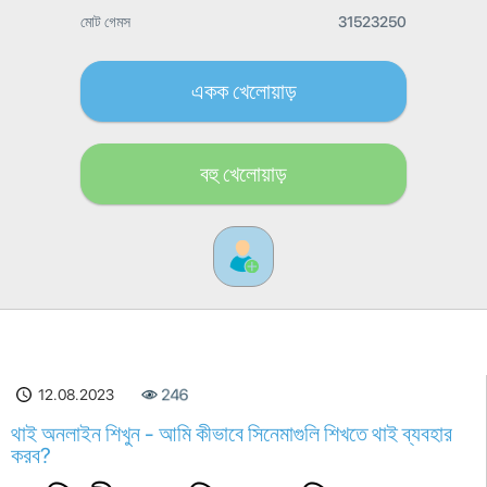
মোট গেমস
31523250
একক খেলোয়াড়
বহু খেলোয়াড়
12.08.2023
246
থাই অনলাইন শিখুন - আমি কীভাবে সিনেমাগুলি শিখতে থাই ব্যবহার
করব?