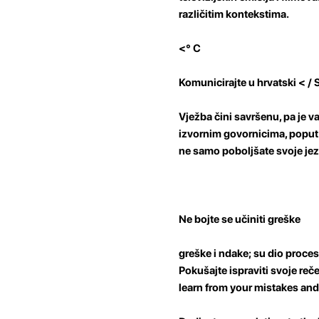
različitim kontekstima.
<° C
Komunicirajte u hrvatski < /
Vježba čini savršenu, pa je v
izvornim govornicima, poput 
ne samo poboljšate svoje jezi
Ne bojte se učiniti greške
greške i ndake; su dio proces
Pokušajte ispraviti svoje rečen
learn from your mistakes an