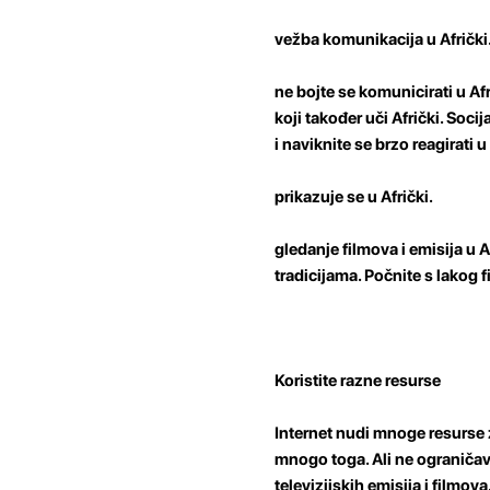
vežba komunikacija u Afrički
ne bojte se komunicirati u Af
koji također uči Afrički. Soc
i naviknite se brzo reagirati
prikazuje se u Afrički.
gledanje filmova i emisija u 
tradicijama. Počnite s lakog f
Koristite razne resurse
Internet nudi mnoge resurse z
mnogo toga. Ali ne ograničava
televizijskih emisija i filmov