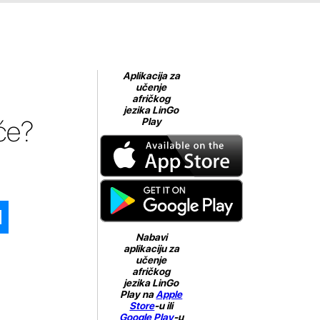
Aplikacija za
učenje
afričkog
jezika LinGo
uće?
Play
Nabavi
aplikaciju za
učenje
afričkog
jezika LinGo
Play na
Apple
Store
-u ili
Google Play
-u