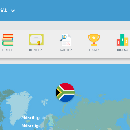
rički
LEKCIJE
CERTIFIKAT
STATISTIKA
TURNIR
OCJENA
Aktivnih igrača
Aktivne igre