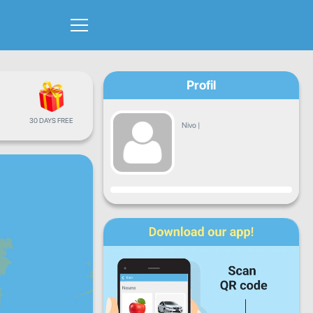
Profil
30 DAYS FREE
Nivo
|
Napredak
Pon
Uto
Sri
Čet