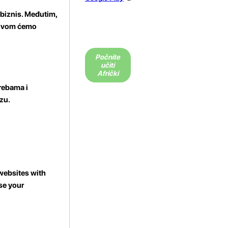
 biznis. Međutim,
U ovom ćemo
Počnite
učiti
Afrički
rebama i
azu.
websites with
se your