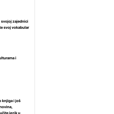
 svojoj zajednici
ite svoj vokabular
ulturama i
 knjiga i još
 novina,
učite jezik u