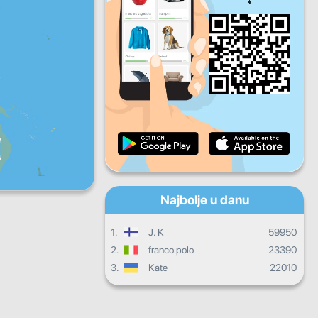
Pet
Sub
Ned
Dnevni progres
Mjesečni progres
Certifikat
Ukupni progres
Najbolje u danu
1.
J. K
59950
2.
franco polo
23390
3.
Kate
22010