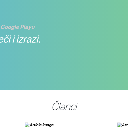
 Google Playu
či i izrazi.
Članci