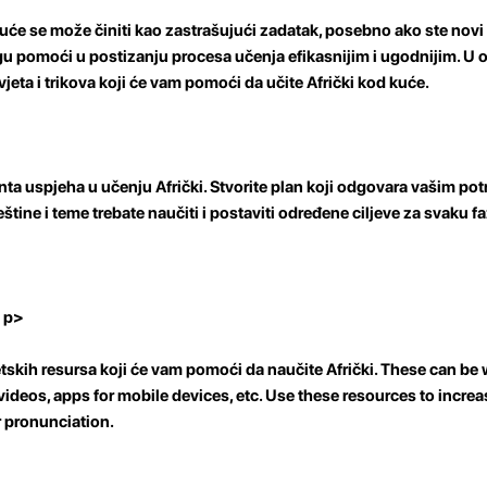
kuće se može činiti kao zastrašujući zadatak, posebno ako ste novi
ogu pomoći u postizanju procesa učenja efikasnijim i ugodnijim. 
jeta i trikova koji će vam pomoći da učite Afrički kod kuće.
ta uspjeha u učenju Afrički. Stvorite plan koji odgovara vašim pot
eštine i teme trebate naučiti i postaviti određene ciljeve za svaku f
/ p>
skih resursa koji će vam pomoći da naučite Afrički. These can be 
videos, apps for mobile devices, etc. Use these resources to increa
 pronunciation.