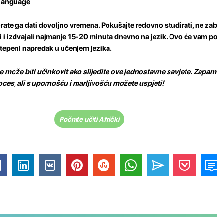
 language
orate ga dati dovoljno vremena. Pokušajte redovno studirati, ne zab
li i izdvajali najmanje 15-20 minuta dnevno na jezik. Ovo će vam p
stepeni napredak u učenjem jezika.
e može biti učinkovit ako slijedite ove jednostavne savjete. Zapam
roces, ali s upornošću i marljivošću možete uspjeti!
Počnite učiti Afrički