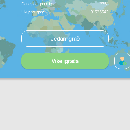
Danas odigrane igre
3761
Ukupno igara
31535542
Jedan igrač
Više igrača