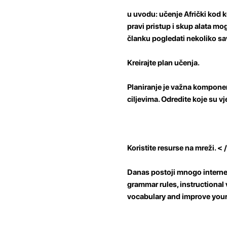
u uvodu:
učenje Afrički kod 
pravi pristup i skup alata m
članku pogledati nekoliko sav
Kreirajte plan učenja.
Planiranje je važna komponen
ciljevima. Odredite koje su vj
Koristite resurse na mreži.
< 
Danas postoji mnogo internet
grammar rules, instructional 
vocabulary and improve your