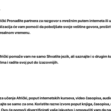
.
rički Pronađite partnera za razgovor s mrežnim putem interneta ili u
ijalizacija će vam pomoći da poboljšate svoje veštine govora, prošir
 u realnom vremenu.
Afrički pomaže vam ne samo Shvatite jezik, ali saznajte i o drugim k
ilma i radite svoj put do izazovnijih.
a učenje Afrički, poput internetskih kurseva, video časopisa, audio
jte se samo za one. Koristite razne izvore poput knjiga, časopisa,
a. Ovo će pomoći diverzificirati vaše iskustvo i omogućiti vam da na