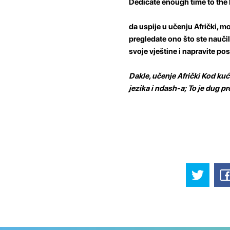
Dedicate enough time to the
da uspije u učenju Afrički, m
pregledate ono što ste nauči
svoje vještine i napravite po
Dakle, učenje Afrički Kod kuć
jezika i ndash-a; To je dug p