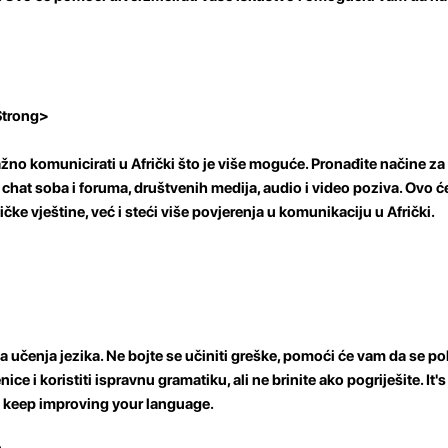
 Strong>
ažno komunicirati u Afrički što je više moguće. Pronađite načine z
chat soba i foruma, društvenih medija, audio i video poziva. Ovo 
čke vještine, već i steći više povjerenja u komunikaciju u Afrički.
a učenja jezika. Ne bojte se učiniti greške, pomoći će vam da se po
ice i koristiti ispravnu gramatiku, ali ne brinite ako pogriješite. It'
d keep improving your language.