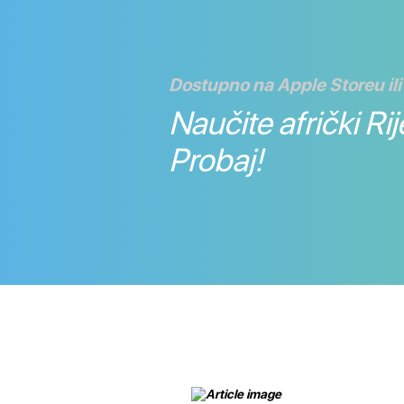
Dostupno na Apple Storeu ili
Naučite afrički Rije
Probaj!