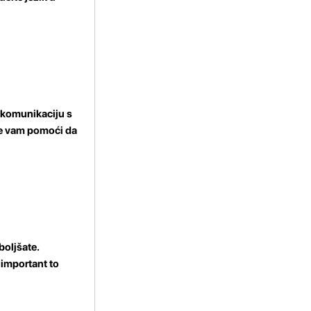
a komunikaciju s
će vam pomoći da
boljšate.
s important to