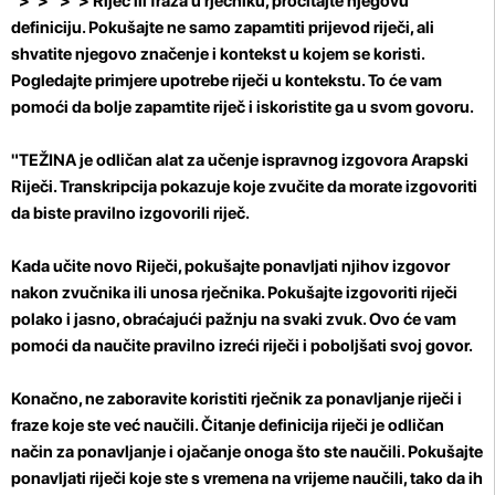
">"> ">"> Riječ ili fraza u rječniku, pročitajte njegovu
definiciju. Pokušajte ne samo zapamtiti prijevod riječi, ali
shvatite njegovo značenje i kontekst u kojem se koristi.
Pogledajte primjere upotrebe riječi u kontekstu. To će vam
pomoći da bolje zapamtite riječ i iskoristite ga u svom govoru.
"TEŽINA je odličan alat za učenje ispravnog izgovora Arapski
Riječi. Transkripcija pokazuje koje zvučite da morate izgovoriti
da biste pravilno izgovorili riječ.
Kada učite novo Riječi, pokušajte ponavljati njihov izgovor
nakon zvučnika ili unosa rječnika. Pokušajte izgovoriti riječi
polako i jasno, obraćajući pažnju na svaki zvuk. Ovo će vam
pomoći da naučite pravilno izreći riječi i poboljšati svoj govor.
Konačno, ne zaboravite koristiti rječnik za ponavljanje riječi i
fraze koje ste već naučili. Čitanje definicija riječi je odličan
način za ponavljanje i ojačanje onoga što ste naučili. Pokušajte
ponavljati riječi koje ste s vremena na vrijeme naučili, tako da ih