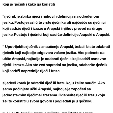
Koji je rječnik i kako ga koristiti
"rječnik je zbirka riječi i njihovih definicija na određenom
jeziku. Postoje različite vrste rječnika, ali najčešće su rječnici
koji sadrže riječi i izraze u Arapski i njihov prevod na druge
jezike. Postoje i rječnici koji sadrže definicije Arapski u Arapski.
" Upotrijebite rječnik za naučenje Arapski, trebali biste odabrati
rječnik koji najbolje odgovara vašem jeziku. Ako počnete da
učite Arapski, najbolje je odabrati rječnik koji sadrži osnovne
riječi i izraze. Ako ste već napredni na jeziku, odaberite rječnik
koji sadrži naprednije riječi i fraze.
sljedeći korak je odrediti riječ ili frazu koju želite naučiti. Ako
samo počinjete učiti Arapski, najbolje je započeti sa
jednostavnim riječima i frazama. Odaberite riječ ili frazu koju
želite koristiti u svom govoru i pogledati je u rječniku.