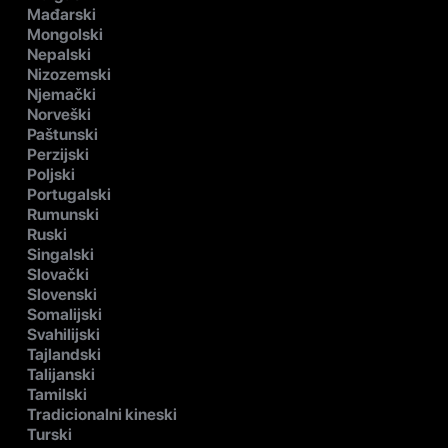
Mađarski
Mongolski
Nepalski
Nizozemski
Njemački
Norveški
Paštunski
Perzijski
Poljski
Portugalski
Rumunski
Ruski
Singalski
Slovački
Slovenski
Somalijski
Svahilijski
Tajlandski
Talijanski
Tamilski
Tradicionalni kineski
Turski