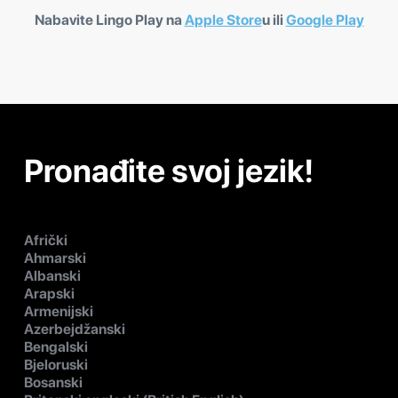
Nabavite Lingo Play na
Apple Store
u ili
Google Play
Pronađite svoj jezik!
Afrički
Ahmarski
Albanski
Arapski
Armenijski
Azerbejdžanski
Bengalski
Bjeloruski
Bosanski