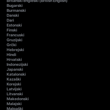
Britanski engleski (British English)
Bugarski
Burmanski
Danski
Dari
Estonski
Finski
Francuski
Gruzijski
Grčki
Hebrejski
Hindi
Hrvatski
Indonezijski
Japanski
Katalonski
Kazaški
Korejski
Latvijski
Litvanski
Makedonski
Malajski
Malgaški