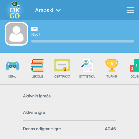
Arapski
Nivo
/
IGRAJ
LEKCIJE
CERTIFIKAT
STATISTIKA
TURNIR
OCJE
Aktivnih igrača
Aktivne igre
Danas odigrane igre
4046