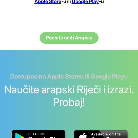
Apple Store
-u ili
Google Play
-u
Počnite učiti Arapski
Dostupno na Apple Storeu ili Google Playu
Naučite arapski Riječi i izrazi.
Probaj!