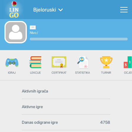
Bjeloruski
Nivo
/
IGRAJ
LEKCIJE
CERTIFIKAT
STATISTIKA
TURNIR
OCJE
Aktivnih igrača
Aktivne igre
Danas odigrane igre
4758