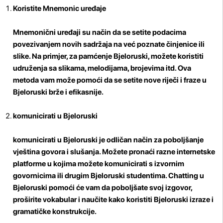
Koristite Mnemonic uređaje
Mnemonični uređaji su način da se setite podacima
povezivanjem novih sadržaja na već poznate činjenice ili
slike. Na primjer, za pamćenje Bjeloruski, možete koristiti
udruženja sa slikama, melodijama, brojevima itd. Ova
metoda vam može pomoći da se setite nove riječi i fraze u
Bjeloruski brže i efikasnije.
komunicirati u Bjeloruski
komunicirati u Bjeloruski je odličan način za poboljšanje
vještina govora i slušanja. Možete pronaći razne internetske
platforme u kojima možete komunicirati s izvornim
govornicima ili drugim Bjeloruski studentima. Chatting u
Bjeloruski pomoći će vam da poboljšate svoj izgovor,
proširite vokabular i naučite kako koristiti Bjeloruski izraze i
gramatičke konstrukcije.