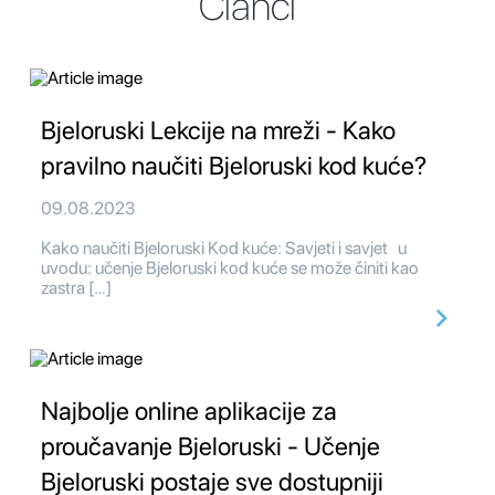
Članci
Bjeloruski Lekcije na mreži - Kako
pravilno naučiti Bjeloruski kod kuće?
09.08.2023
Kako naučiti Bjeloruski Kod kuće: Savjeti i savjet u
uvodu: učenje Bjeloruski kod kuće se može činiti kao
zastra […]
Najbolje online aplikacije za
proučavanje Bjeloruski - Učenje
Bjeloruski postaje sve dostupniji