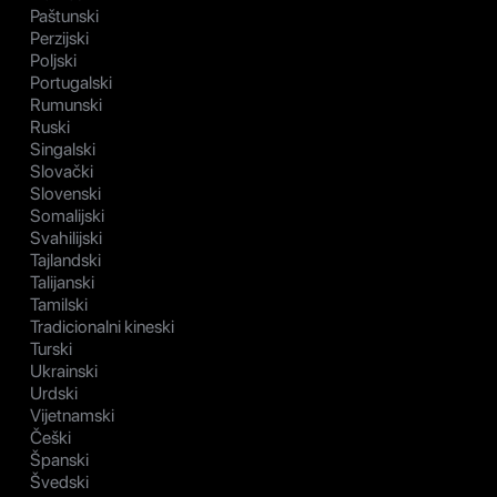
Paštunski
Perzijski
Poljski
Portugalski
Rumunski
Ruski
Singalski
Slovački
Slovenski
Somalijski
Svahilijski
Tajlandski
Talijanski
Tamilski
Tradicionalni kineski
Turski
Ukrainski
Urdski
Vijetnamski
Češki
Španski
Švedski