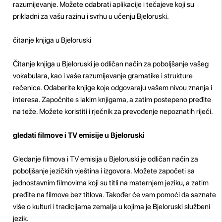
razumijevanje. Možete odabrati aplikacije i tečajeve koji su
prikladni za vašu razinu i svrhu u učenju Bjeloruski.
čitanje knjiga u Bjeloruski
Čitanje knjiga u Bjeloruski je odličan način za poboljšanje vašeg
vokabulara, kao i vaše razumijevanje gramatike i strukture
rečenice. Odaberite knjige koje odgovaraju vašem nivou znanja i
interesa. Započnite s lakim knjigama, a zatim postepeno pređite
na teže. Možete koristiti i rječnik za prevođenje nepoznatih riječi.
gledati filmove i TV emisije u Bjeloruski
Gledanje filmova i TV emisija u Bjeloruski je odličan način za
poboljšanje jezičkih vještina i izgovora. Možete započeti sa
jednostavnim filmovima koji su titli na maternjem jeziku, a zatim
pređite na filmove bez titlova. Također će vam pomoći da saznate
više o kulturi i tradicijama zemalja u kojima je Bjeloruski službeni
jezik.