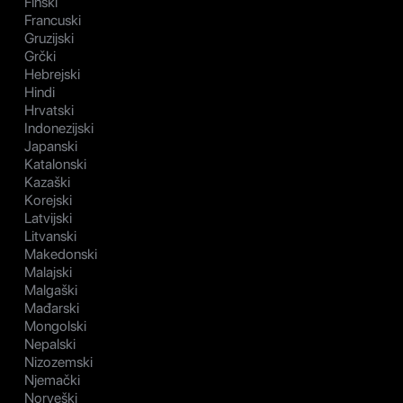
Finski
Francuski
Gruzijski
Grčki
Hebrejski
Hindi
Hrvatski
Indonezijski
Japanski
Katalonski
Kazaški
Korejski
Latvijski
Litvanski
Makedonski
Malajski
Malgaški
Mađarski
Mongolski
Nepalski
Nizozemski
Njemački
Norveški