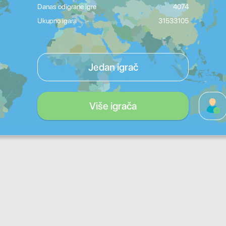
Danas odigrane igre
4074
Ukupno igara
31533105
Jedan igrač
Više igrača