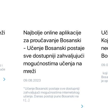
eži
Najbolje online aplikacije
Uč
za proučavanje Bosanski
Koj
- Učenje Bosanski postaje
ne
sve dostupniji zahvaljujući
Bo
mogućnostima učenja na
09.
 i
kuće
mreži
koji
Bosa
09.08.2023
je o
"Učenje Bosanski postaje sve dostupniji
zahvaljujući mogućnostima internetskog
učenja. Danas postoji puno Bosanski na
t […]