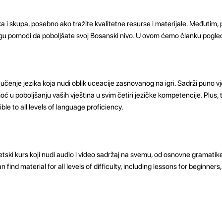
a i skupa, posebno ako tražite kvalitetne resurse i materijale. Međutim,
gu pomoći da poboljšate svoj Bosanski nivo. U ovom ćemo članku pogleda
 učenje jezika koja nudi oblik uceacije zasnovanog na igri. Sadrži puno v
moć u poboljšanju vaših vještina u svim četiri jezičke kompetencije. Plus,
ble to all levels of language proficiency.
tski kurs koji nudi audio i video sadržaj na svemu, od osnovne gramati
find material for all levels of difficulty, including lessons for beginners