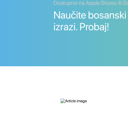
Dostupno na Apple Storeu ili G
Naučite bosanski R
izrazi. Probaj!