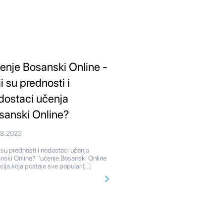
enje Bosanski Online -
i su prednosti i
dostaci učenja
sanski Online?
08.2023
 su prednosti i nedostaci učenja
nski Online? "učenje Bosanski Online
pcija koja postaje sve popular […]