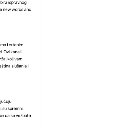
abira ispravnog
orce new words and
ama i crtanim
i. Ovi kanali
žaj koji vam
tina slušanja i
ljučuju
i su spremni
čin da se vežbate