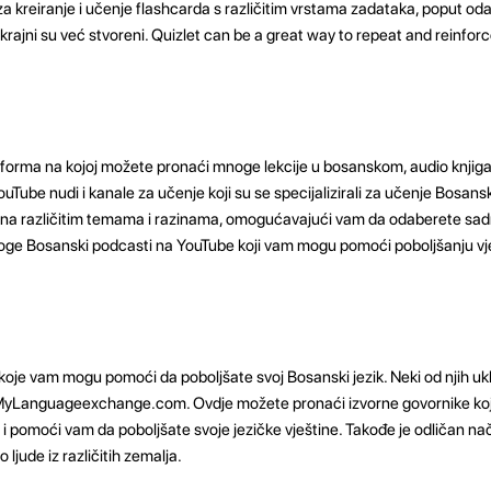
za kreiranje i učenje flashcarda s različitim vrstama zadataka, poput od
rokrajni su već stvoreni. Quizlet can be a great way to repeat and reinf
tforma na kojoj možete pronaći mnoge lekcije u bosanskom, audio knjig
uTube nudi i kanale za učenje koji su se specijalizirali za učenje Bosansk
ti na različitim temama i razinama, omogućavajući vam da odaberete sadr
ge Bosanski podcasti na YouTube koji vam mogu pomoći poboljšanju vješ
 koje vam mogu pomoći da poboljšate svoj Bosanski jezik. Neki od njih uk
yLanguageexchange.com. Ovdje možete pronaći izvorne govornike koj
i pomoći vam da poboljšate svoje jezičke vještine. Takođe je odličan na
ljude iz različitih zemalja.