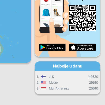
Pet
Sub
Ned
Dnevni progres
Mjesečni progres
Certifikat
Ukupni progres
Najbolje u danu
1.
J. K
42630
2.
Mauro
29610
3.
Маг Ангелика
25610