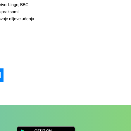
nivo. Lingo, BBC
m praksom i
voje ciljeve učenja