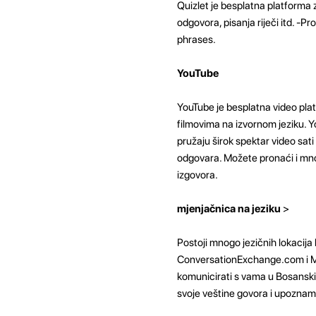
Quizlet je besplatna platforma 
odgovora, pisanja riječi itd. -P
phrases.
YouTube
YouTube je besplatna video pla
filmovima na izvornom jeziku. Yo
pružaju širok spektar video sa
odgovara. Možete pronaći i mno
izgovora.
mjenjačnica na jeziku
>
Postoji mnogo jezičnih lokacija
ConversationExchange.com i M
komunicirati s vama u Bosanski 
svoje veštine govora i upoznamo 