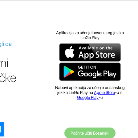
Aplikacija za učenje bosanskog jezika
LinGo Play
li da
mi
ičke
Nabavi aplikaciju za učenje bosanskog
jezika LinGo Play na
Apple Store
-u ili
Google Play
-u
Počnite učiti Bosanski