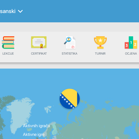
sanski
LEKCIJE
CERTIFIKAT
STATISTIKA
TURNIR
OCJENA
Aktivnih igrača
Aktivne igre