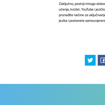
Zaključno, postoji mnogo slobod
učenje, kvizlet, YouTube i jezi
pronađite načine za uključivanj
jezika i postanete samouvjereniji