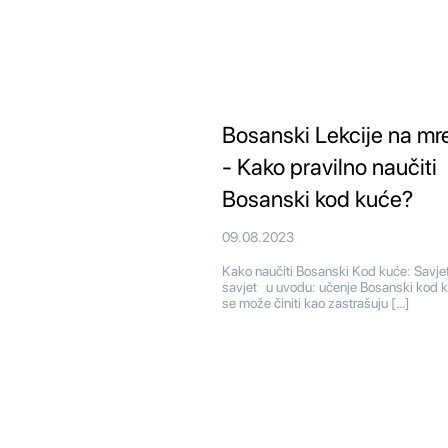
Bosanski Lekcije na mr
- Kako pravilno naučiti
Bosanski kod kuće?
09.08.2023
Kako naučiti Bosanski Kod kuće: Savjeti
savjet u uvodu: učenje Bosanski kod 
se može činiti kao zastrašuju […]