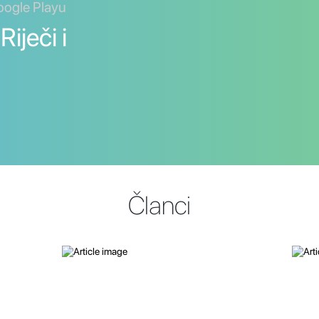
oogle Playu
iječi i
Članci