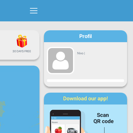
Profil
30 DAYS FREE
Nivo
|
Napredak
Pon
Uto
Sri
Čet