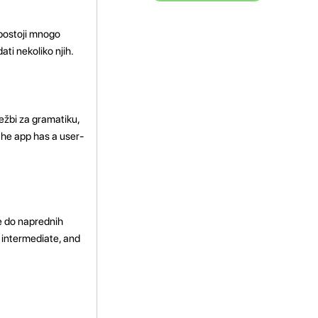
 postoji mnogo
ti nekoliko njih.
ježbi za gramatiku,
 the app has a user-
ke do naprednih
, intermediate, and