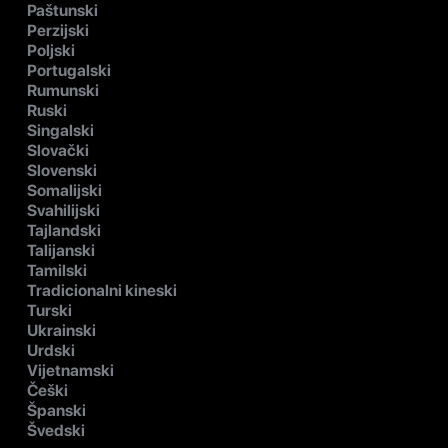
Paštunski
Perzijski
Poljski
Portugalski
Rumunski
Ruski
Singalski
Slovački
Slovenski
Somalijski
Svahilijski
Tajlandski
Talijanski
Tamilski
Tradicionalni kineski
Turski
Ukrainski
Urdski
Vijetnamski
Češki
Španski
Švedski