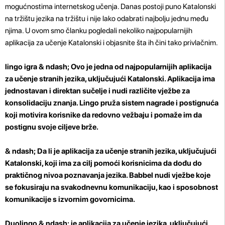
mogućnostima internetskog učenja. Danas postoji puno Katalonski
na tržištu jezika na tržištu i nije lako odabrati najbolju jednu među
njima. U ovom smo članku pogledali nekoliko najpopularnijih
aplikacija za učenje Katalonski i objasnite šta ih čini tako privlačnim.
lingo igra
& ndash; Ovo je jedna od najpopularnijih aplikacija
za učenje stranih jezika, uključujući Katalonski. Aplikacija ima
jednostavan i direktan sučelje i nudi različite vježbe za
konsolidaciju znanja. Lingo pruža sistem nagrade i postignuća
koji motivira korisnike da redovno vežbaju i pomaže im da
postignu svoje ciljeve brže.
& ndash; Da li je aplikacija za učenje stranih jezika, uključujući
Katalonski, koji ima za cilj pomoći korisnicima da dođu do
praktičnog nivoa poznavanja jezika. Babbel nudi vježbe koje
se fokusiraju na svakodnevnu komunikaciju, kao i sposobnost
komunikacije s izvornim govornicima.
Duolingo
& ndash; je aplikacija za učenje jezika, uključujući