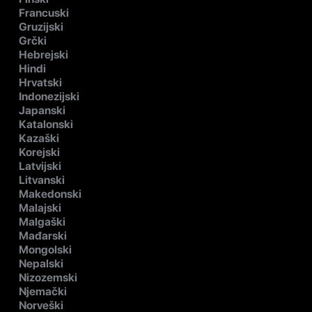
Francuski
Gruzijski
Grčki
Hebrejski
Hindi
Hrvatski
Indonezijski
Japanski
Katalonski
Kazaški
Korejski
Latvijski
Litvanski
Makedonski
Malajski
Malgaški
Mađarski
Mongolski
Nepalski
Nizozemski
Njemački
Norveški