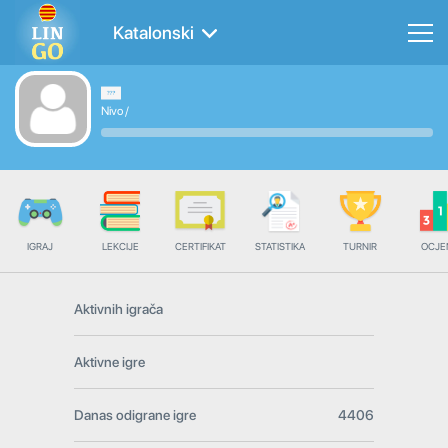
Katalonski
Nivo
/
IGRAJ
LEKCIJE
CERTIFIKAT
STATISTIKA
TURNIR
OCJE
Aktivnih igrača
Aktivne igre
Danas odigrane igre
4406