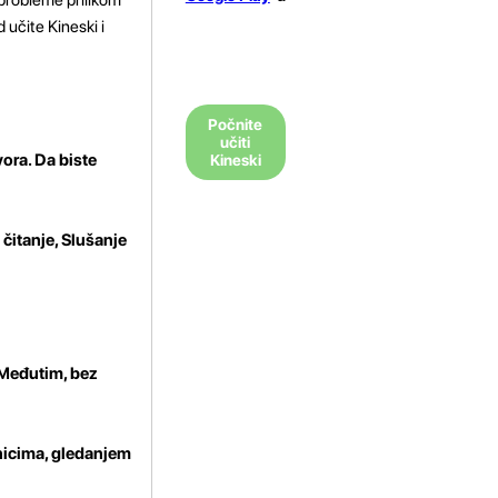
 učite Kineski i
Počnite
učiti
vora. Da biste
Kineski
 čitanje, Slušanje
 Međutim, bez
rnicima, gledanjem