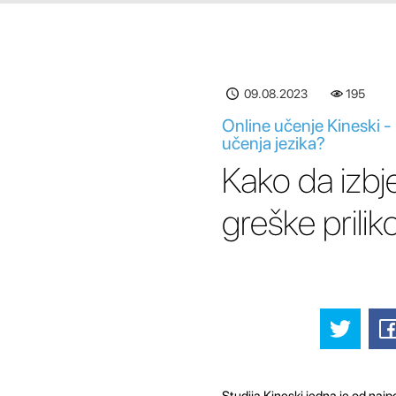
09.08.2023
195
Online učenje Kineski -
učenja jezika?
Kako da izbj
greške prili
Studija Kineski jedna je od najp