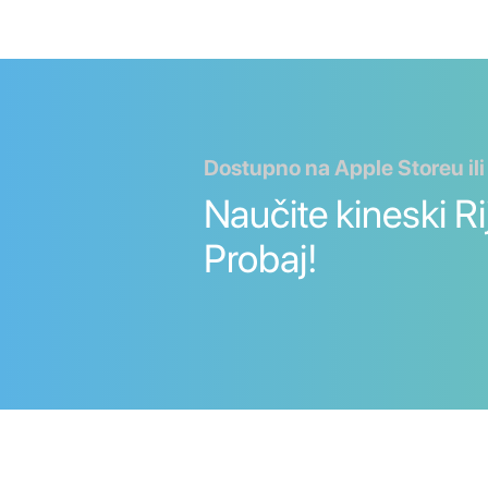
Dostupno na Apple Storeu ili
Naučite kineski Rije
Probaj!