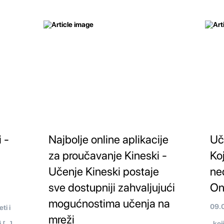
 -
Najbolje online aplikacije
Uč
za proučavanje Kineski -
Koj
Učenje Kineski postaje
ne
sve dostupniji zahvaljujući
On
mogućnostima učenja na
09.
ti i
mreži
 […]
koji