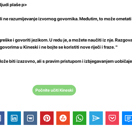
ljudi plaše p>
ili ne razumijevanje izvornog govornika. Međutim, to može ometati 
greške i govoriti jezikom. U redu je, a možete naučiti iz nje. Razgov
vorima u Kineski i ne bojte se koristiti nove riječi i fraze. "
ože biti izazovno, ali s pravim pristupom i izbjegavanjem uobičaj
Počnite učiti Kineski