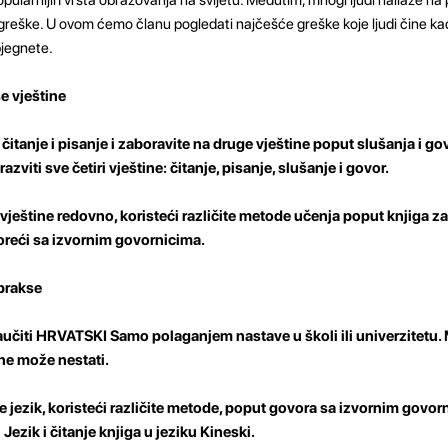
 greške. U ovom ćemo članu pogledati najčešće greške koje ljudi čine kad
bjegnete.
še vještine
itanje i pisanje i zaboravite na druge vještine poput slušanja i go
razviti sve četiri vještine: čitanje, pisanje, slušanje i govor.
ri vještine redovno, koristeći različite metode učenja poput knjiga za
voreći sa izvornim govornicima.
prakse
učiti HRVATSKI Samo polaganjem nastave u školi ili univerzitetu.
ne može nestati.
 jezik, koristeći različite metode, poput govora sa izvornim govo
 Jezik i čitanje knjiga u jeziku Kineski.