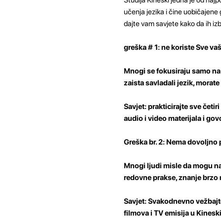
učenja jezika i čine uobičajene
dajte vam savjete kako da ih iz
greška # 1: ne koriste Sve va
Mnogi se fokusiraju samo na č
zaista savladali jezik, morate 
Savjet: prakticirajte sve četi
audio i video materijala i go
Greška br. 2: Nema dovoljno 
Mnogi ljudi misle da mogu na
redovne prakse, znanje brzo 
Savjet: Svakodnevno vežbajte
filmova i TV emisija u Kineski