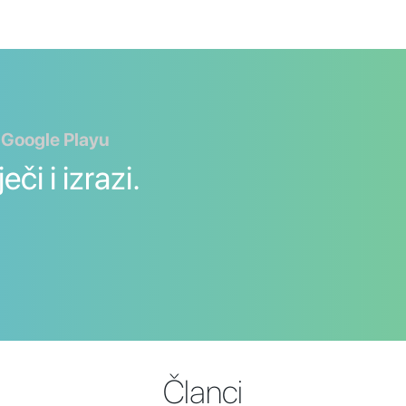
 Google Playu
či i izrazi.
Članci