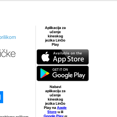
Aplikacija za
učenje
prilikom
kineskog
jezika LinGo
Play
ičke
Nabavi
aplikaciju za
učenje
kineskog
jezika LinGo
Play na
Apple
Store
-u ili
Google Play
-u
 probleme prilikom