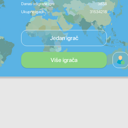
Danas odigrane igre
3838
Ukupno igara
31534218
Jedan igrač
Više igrača