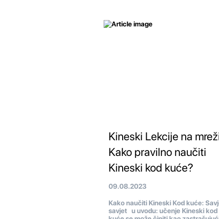
Kineski Lekcije na mreži
Kako pravilno naučiti
Kineski kod kuće?
09.08.2023
Kako naučiti Kineski Kod kuće: Savje
savjet u uvodu: učenje Kineski kod
kuće se može činiti kao zastrašujući