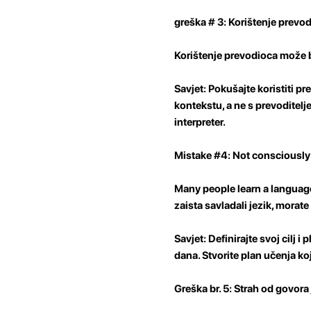
greška # 3: Korištenje prevo
Korištenje prevodioca može bi
Savjet: Pokušajte koristiti pre
kontekstu, a ne s prevoditelj
interpreter.
Mistake #4: Not consciously
Many people learn a language B
zaista savladali jezik, morate 
Savjet: Definirajte svoj cilj i
dana. Stvorite plan učenja ko
Greška br. 5: Strah od govora