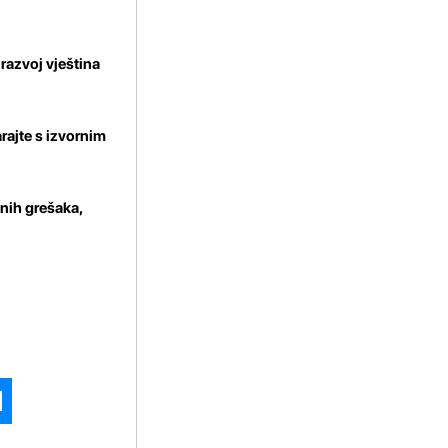
razvoj vještina
arajte s izvornim
enih grešaka,