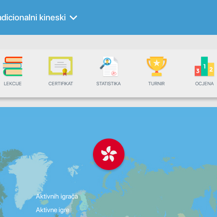
adicionalni kineski
LEKCIJE
CERTIFIKAT
STATISTIKA
TURNIR
OCJENA
Aktivnih igrača
Aktivne igre