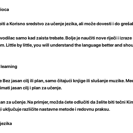
dioca
ti a Korisno sredstvo za učenje jezika, ali može dovesti i do greša
vodilac samo kad zaista trebate. Bolje je naučiti nove riječi i izraze 
em. Little by little, you will understand the language better and sho
 learning
ez jasan cilj ili plan, samo čitajući knjige ili slušanje muzike. Me
imati jasan cilj i plan za učenje.
 plan za učenje. Na primjer, možda ćete odlučiti da želite biti tečni K
ji uključuje različite nastavne metode i redovnu praksu.
 jezika