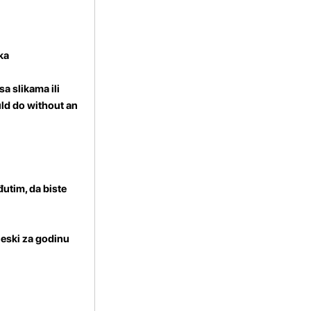
ka
sa slikama ili
uld do without an
đutim, da biste
ineski za godinu