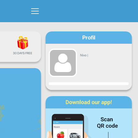
Profil
30 DAYS FREE
Nivo
|
Napredak
Pon
Uto
Sri
Čet