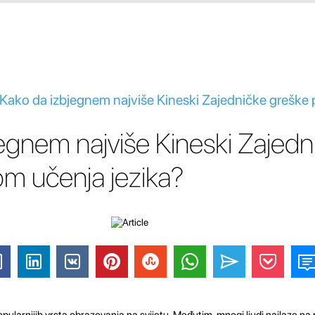
 Kako da izbjegnem najviše Kineski Zajedničke greške 
egnem najviše Kineski Zajedn
kom učenja jezika?
opularnijih vrsta obrazovanja na svijetu. Međutim, mnogi ljudi nailaze na