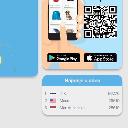
Pet
Sub
Ned
Dnevni progres
Mjesečni progres
Certifikat
Ukupni progres
Najbolje u danu
1.
J. K
56270
2.
Mauro
29610
3.
Маг Ангелика
25610