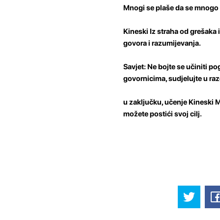
Mnogi se plaše da se mnogo 
Kineski Iz straha od grešaka 
govora i razumijevanja.
Savjet: Ne bojte se učiniti po
govornicima, sudjelujte u razgo
u zaključku, učenje Kineski M
možete postići svoj cilj.