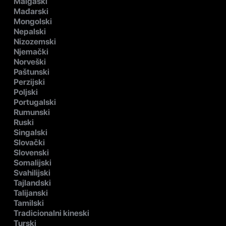
Malgaški
Mađarski
Mongolski
Nepalski
Nizozemski
Njemački
Norveški
Paštunski
Perzijski
Poljski
Portugalski
Rumunski
Ruski
Singalski
Slovački
Slovenski
Somalijski
Svahilijski
Tajlandski
Talijanski
Tamilski
Tradicionalni kineski
Turski