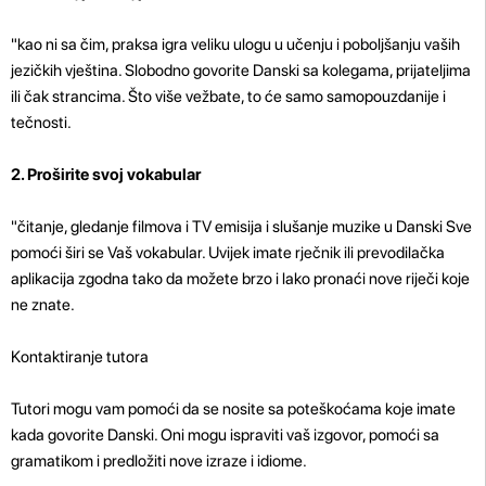
"kao ni sa čim, praksa igra veliku ulogu u učenju i poboljšanju vaših
jezičkih vještina. Slobodno govorite Danski sa kolegama, prijateljima
ili čak strancima. Što više vežbate, to će samo samopouzdanije i
tečnosti.
2. Proširite svoj vokabular
"čitanje, gledanje filmova i TV emisija i slušanje muzike u Danski Sve
pomoći širi se Vaš vokabular. Uvijek imate rječnik ili prevodilačka
aplikacija zgodna tako da možete brzo i lako pronaći nove riječi koje
ne znate.
Kontaktiranje tutora
Tutori mogu vam pomoći da se nosite sa poteškoćama koje imate
kada govorite Danski. Oni mogu ispraviti vaš izgovor, pomoći sa
gramatikom i predložiti nove izraze i idiome.