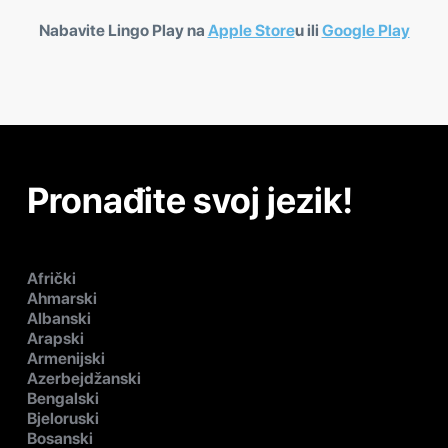
Nabavite Lingo Play na
Apple Store
u ili
Google Play
Pronađite svoj jezik!
Afrički
Ahmarski
Albanski
Arapski
Armenijski
Azerbejdžanski
Bengalski
Bjeloruski
Bosanski