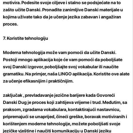
motivira. Podesite svoje ciljeve i stalno se podsjećate na to
zašto učite Danski. Pronađite zanimljive Danski materijale u
kojima uživate tako da je učenje jezika zabavan i angažiran
proces.
7. Koristite tehnologiju
Moderna tehnologija može vam pomoći da učite Danski.
Postoji mnogo aplikacija koje će vam pomoći da poboljšate
svoj Danski izgovor, poboljšajte svoj vokabular ili naučite
gramatiku. Na primjer, naša LINGO aplikacija. Koristite ove alate
za učenje efikasnijim i praktičnijim.
zaključak
, prevladavanje jezične barijere kada Govoreći
Danski Dug je proces koji zahtijeva vrijeme i trud. Međutim, sa
praksom, zgradama vokabulara, kontaktirajući nastavnicu,
pripremajući se unaprijed, čineći greške, boravak motiviranih i
korištenjem moderne tehnologije, možete poboljšati svoje
jezičke vještine i naučiti komunikaciju u Danski jeziku