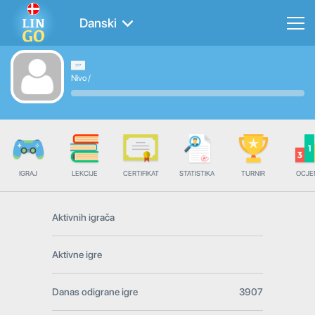
Danski
Nivo
/
IGRAJ
LEKCIJE
CERTIFIKAT
STATISTIKA
TURNIR
OCJE
Aktivnih igrača
Aktivne igre
Danas odigrane igre
3907