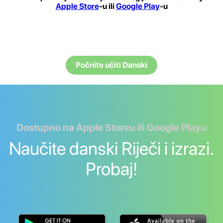
Apple Store
-u ili
Google Play
-u
Počnite učiti Danski
Dostupno na Apple Storeu ili Google Playu
Naučite danski Riječi i izrazi.
Probaj!