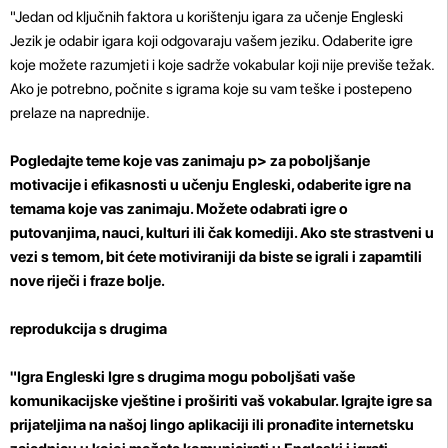
"Jedan od ključnih faktora u korištenju igara za učenje Engleski
Jezik je odabir igara koji odgovaraju vašem jeziku. Odaberite igre
koje možete razumjeti i koje sadrže vokabular koji nije previše težak.
Ako je potrebno, počnite s igrama koje su vam teške i postepeno
prelaze na naprednije.
Pogledajte teme koje vas zanimaju
p>
za poboljšanje
motivacije i efikasnosti u učenju Engleski, odaberite igre na
temama koje vas zanimaju. Možete odabrati igre o
putovanjima, nauci, kulturi ili čak komediji. Ako ste strastveni u
vezi s temom, bit ćete motiviraniji da biste se igrali i zapamtili
nove riječi i fraze bolje.
reprodukcija s drugima
"Igra Engleski Igre s drugima mogu poboljšati vaše
komunikacijske vještine i proširiti vaš vokabular. Igrajte igre sa
prijateljima na našoj lingo aplikaciji ili pronađite internetsku