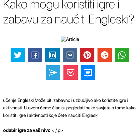
Kako mogu koristiti igre i
zabavu za naučiti Engleski?
učenje Engleski Može biti zabavno i uzbudljivo ako koristite igre i
aktivnosti. U ovom ćemo članku pogledati neke savjete o tome kako
koristiti igre i aktivnosti koje ćete naučiti Engleski.
odabir igre za vaš nivo
< / p>