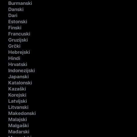
Burmanski
Danski
Dari
Estonski
Finski
Francuski
Gruzijski
Grčki
Hebrejski
Hindi
Hrvatski
Indonezijski
Japanski
Katalonski
Kazaški
Korejski
Latvijski
Litvanski
Makedonski
Malajski
Malgaški
Mađarski