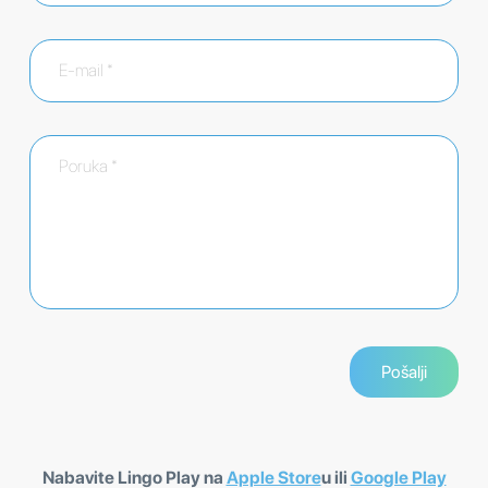
Nabavite Lingo Play na
Apple Store
u ili
Google Play