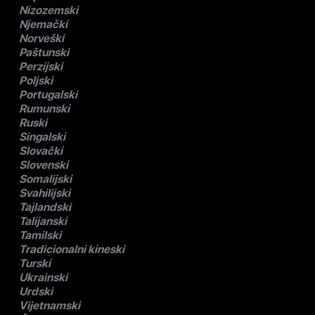
Nizozemski
Njemački
Norveški
Paštunski
Perzijski
Poljski
Portugalski
Rumunski
Ruski
Singalski
Slovački
Slovenski
Somalijski
Svahilijski
Tajlandski
Talijanski
Tamilski
Tradicionalni kineski
Turski
Ukrainski
Urdski
Vijetnamski