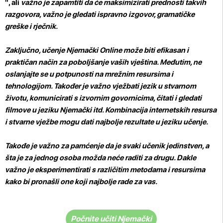
", ali
važno je zapamtiti
da će maksimizirati prednosti takvih
razgovora, važno je gledati ispravno izgovor, gramatičke
greške i rječnik.
Zaključno, učenje Njemački Online može biti efikasan i
praktičan način za poboljšanje vaših vještina. Međutim, ne
oslanjajte se u potpunosti na mrežnim resursima i
tehnologijom. Također je važno vježbati jezik u stvarnom
životu, komunicirati s izvornim govornicima, čitati i gledati
filmove u jeziku Njemački itd. Kombinacija internetskih resursa
i stvarne vježbe mogu dati najbolje rezultate u jeziku učenje.
Takođe je
važno za pamćenje
da je svaki učenik jedinstven, a
šta je za jednog osoba možda neće raditi za drugu. Dakle
važno je eksperimentirati s različitim metodama i resursima
kako bi pronašli one koji najbolje rade za vas.
Počnite učiti Njemački