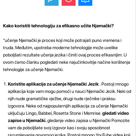
Kako koristiti tehnologiju za efikasno učite Njemački?
"učenje Njemački je proces koji može potrajati puno vremena i
truda. Međutim, upotreba moderne tehnologije može uvelike
poboljšati rezultate učenja jezika i činiti ovaj proces efikasnijim. U
ovom ćemo članku pogledati neke najučinkovitije načine korištenja
tehnologije za učenje Njemački.
Koristite aplikacije za učenje Njemački Jezik
. Postoji mnogo
aplikacija koje vam mogu pomoći u nauci Njemački Jezik. Neki od
njih nude gramatičke vježbe, drugi nude rječnike i praksu
izgovora. Neke od najpopularnijih aplikacija za učenje Njemački
uključuju Lingo, Babbel, Rosetta Stone i Memrise.
gledati video
zapise u Njemački.
gledanje video zapisa u Njemački Pomozite
vam da poboljšate svoj izgovor kao i svoju sposobnost
razumijevanja govornog jezika. Postoji mnogo YouTube videa koji