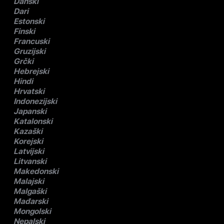
Danski
Dari
Estonski
Finski
Francuski
Gruzijski
Grčki
Hebrejski
Hindi
Hrvatski
Indonezijski
Japanski
Katalonski
Kazaški
Korejski
Latvijski
Litvanski
Makedonski
Malajski
Malgaški
Mađarski
Mongolski
Nepalski