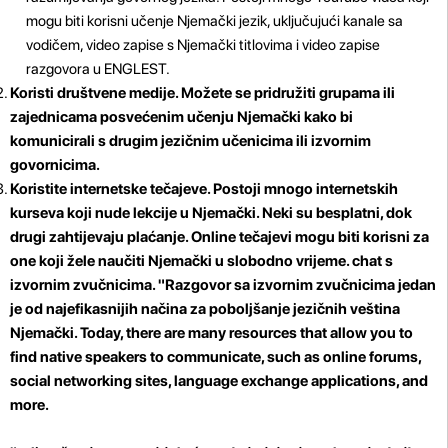
mogu biti korisni učenje Njemački jezik, uključujući kanale sa
vodičem, video zapise s Njemački titlovima i video zapise
razgovora u ENGLEST.
Koristi društvene medije. Možete se pridružiti grupama ili
zajednicama posvećenim učenju Njemački kako bi
komunicirali s drugim jezičnim učenicima ili izvornim
govornicima.
Koristite internetske tečajeve.
Postoji mnogo internetskih
kurseva koji nude lekcije u Njemački. Neki su besplatni, dok
drugi zahtijevaju plaćanje. Online tečajevi mogu biti korisni za
one koji žele naučiti Njemački u slobodno vrijeme.
chat s
izvornim zvučnicima.
"Razgovor sa izvornim zvučnicima jedan
je od najefikasnijih načina za poboljšanje jezičnih veština
Njemački. Today, there are many resources that allow you to
find native speakers to communicate, such as online forums,
social networking sites, language exchange applications, and
more.