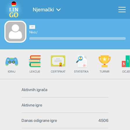
Njemački
Nivo
/
IGRAJ
LEKCIJE
CERTIFIKAT
STATISTIKA
TURNIR
OCJE
Aktivnih igrača
Aktivne igre
Danas odigrane igre
4506