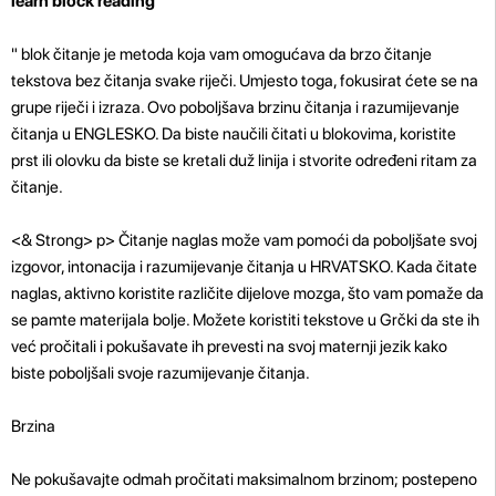
learn block reading
" blok čitanje je metoda koja vam omogućava da brzo čitanje
tekstova bez čitanja svake riječi. Umjesto toga, fokusirat ćete se na
grupe riječi i izraza. Ovo poboljšava brzinu čitanja i razumijevanje
čitanja u ENGLESKO. Da biste naučili čitati u blokovima, koristite
prst ili olovku da biste se kretali duž linija i stvorite određeni ritam za
čitanje.
<& Strong>
p>
Čitanje naglas može vam pomoći da poboljšate svoj
izgovor, intonacija i razumijevanje čitanja u HRVATSKO. Kada čitate
naglas, aktivno koristite različite dijelove mozga, što vam pomaže da
se pamte materijala bolje. Možete koristiti tekstove u Grčki da ste ih
već pročitali i pokušavate ih prevesti na svoj maternji jezik kako
biste poboljšali svoje razumijevanje čitanja.
Brzina
Ne pokušavajte odmah pročitati maksimalnom brzinom; postepeno