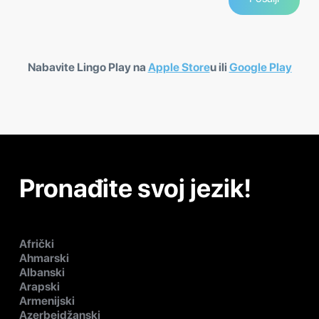
Nabavite Lingo Play na
Apple Store
u ili
Google Play
Pronađite svoj jezik!
Afrički
Ahmarski
Albanski
Arapski
Armenijski
Azerbejdžanski