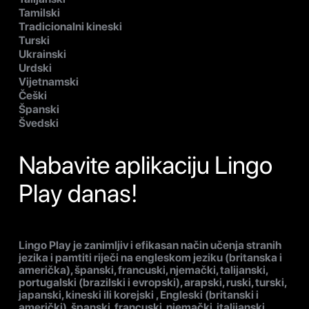
Tamilski
Tradicionalni kineski
Turski
Ukrainski
Urdski
Vijetnamski
Češki
Španski
Švedski
Nabavite aplikaciju Lingo
Play danas!
Lingo Play je zanimljiv i efikasan način učenja stranih
jezika i pamtiti riječi na engleskom jeziku (britanska i
američka), španski, francuski, njemački, talijanski,
portugalski (brazilski i evropski), arapski, ruski, turski,
japanski, kineski ili korejski , Engleski (britanski i
američki), španski, francuski, njemački, italijanski,