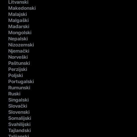
Litvanski
Makedonski
Malajski
Malgaški
Mađarski
Mongolski
Nepalski
Nizozemski
Njemački
Norveški
Paštunski
Perzijski
Poljski
Portugalski
Rumunski
Ruski
Singalski
Slovački
Slovenski
Somalijski
Svahilijski
Tajlandski
Talijanski