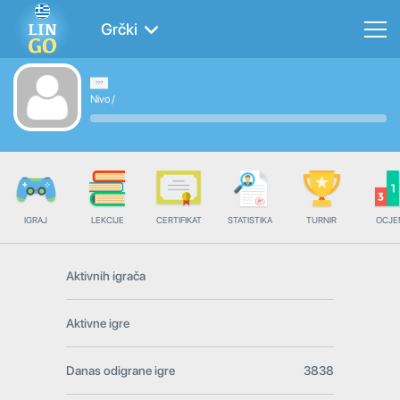
Grčki
Nivo
/
IGRAJ
LEKCIJE
CERTIFIKAT
STATISTIKA
TURNIR
OCJE
Aktivnih igrača
Aktivne igre
Danas odigrane igre
3838