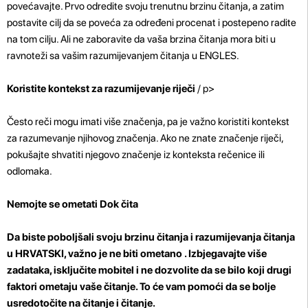
povećavajte. Prvo odredite svoju trenutnu brzinu čitanja, a zatim
postavite cilj da se poveća za određeni procenat i postepeno radite
na tom cilju. Ali ne zaboravite da vaša brzina čitanja mora biti u
ravnoteži sa vašim razumijevanjem čitanja u ENGLES.
Koristite kontekst za razumijevanje riječi
/ p>
Često reči mogu imati više značenja, pa je važno koristiti kontekst
za razumevanje njihovog značenja. Ako ne znate značenje riječi,
pokušajte shvatiti njegovo značenje iz konteksta rečenice ili
odlomaka.
Nemojte se ometati Dok čita
Da biste poboljšali svoju brzinu čitanja i razumijevanja čitanja
u HRVATSKI, važno je ne biti ometano . Izbjegavajte više
zadataka, isključite mobitel i ne dozvolite da se bilo koji drugi
faktori ometaju vaše čitanje. To će vam pomoći da se bolje
usredotočite na čitanje i čitanje.