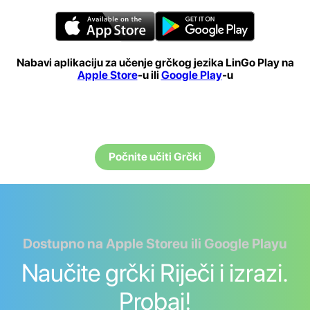
Nabavi aplikaciju za učenje grčkog jezika LinGo Play na
Apple Store
-u ili
Google Play
-u
Počnite učiti Grčki
Dostupno na Apple Storeu ili Google Playu
Naučite grčki Riječi i izrazi.
Probaj!