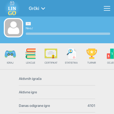
Grčki
Nivo
/
IGRAJ
LEKCIJE
CERTIFIKAT
STATISTIKA
TURNIR
OCJE
Aktivnih igrača
Aktivne igre
Danas odigrane igre
4101