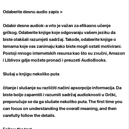
Odaberite desnu audio zapis >
Odabir desne audiok-a vrlo je važan za efikasno učenje
grčkog. Odaberite knjige koje odgovaraju vašem jeziku da
biste olakšali razumjeti sadržaj. Takođe, odaberite knjige o
temama koje vas zanimaju kako biste mogli ostati motivirani.
Postoji mnogo internetskih resursa kao što su zvučni, Amazon
i Liblivox gdje možete pronaći i preuzeti AudioBooks.
Slušaj u knjigu nekoliko puta
čitanje i slušanje su različiti načini apsorpcije informacija. Da
biste bolje zapamtili i razumili sadržaj audioknosti u Grčki,
preporučuje se da ga slušate nekoliko puta. The first time you
can focus on understanding the overall meaning, and then
carefully follow the details.