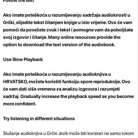
Follow the text
Ako imate poteškoća u razumijevanju sadržaja audioknosti u
Grčki, slijedite tekst čitanjem knjige u isto vrijeme. Ovo će vam
pomoći da povežete zvuk i tekst i pomogne vam da poboljšate
svoj izgovor i čitanje. Many online resources provide the
option to download the text version of the audiobook.
Use Slow Playback
Ako imate poteškoća u razumijevanju audioknjiva u
HRVATSKO, možete koristiti funkciju spore reprodukcije. Ovo
će vam dati više vremena za analizu izgovora i razumjeti
sadržaj. Gradually increase the playback speed as you become
more confident.
Try listening in different situations
Slušanje audioknjiva u Grčki Jezik može biti koristan ne samo tokom