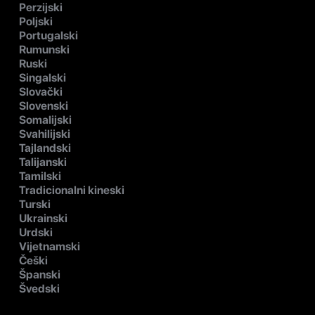
Perzijski
Poljski
Portugalski
Rumunski
Ruski
Singalski
Slovački
Slovenski
Somalijski
Svahilijski
Tajlandski
Talijanski
Tamilski
Tradicionalni kineski
Turski
Ukrainski
Urdski
Vijetnamski
Češki
Španski
Švedski