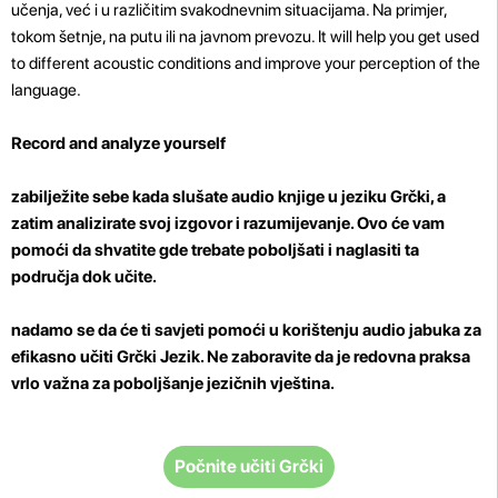
učenja, već i u različitim svakodnevnim situacijama. Na primjer,
tokom šetnje, na putu ili na javnom prevozu. It will help you get used
to different acoustic conditions and improve your perception of the
language.
Record and analyze yourself
zabilježite sebe kada slušate audio knjige u jeziku Grčki, a
zatim analizirate svoj izgovor i razumijevanje. Ovo će vam
pomoći da shvatite gde trebate poboljšati i naglasiti ta
područja dok učite.
nadamo se da će ti savjeti pomoći u korištenju audio jabuka za
efikasno učiti Grčki Jezik. Ne zaboravite da je
redovna praksa
vrlo važna za poboljšanje jezičnih vještina.
Počnite učiti Grčki