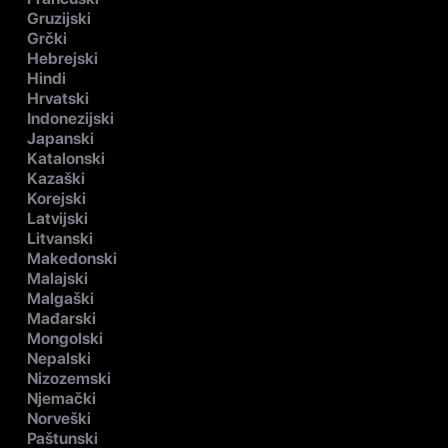
Gruzijski
Grčki
Hebrejski
Hindi
Hrvatski
Indonezijski
Japanski
Katalonski
Kazaški
Korejski
Latvijski
Litvanski
Makedonski
Malajski
Malgaški
Mađarski
Mongolski
Nepalski
Nizozemski
Njemački
Norveški
Paštunski