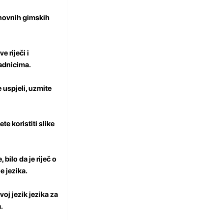
snovnih gimskih
e riječi i
radnicima.
e uspjeli, uzmite
te koristiti slike
 bilo da je riječ o
e jezika.
oj jezik jezika za
.