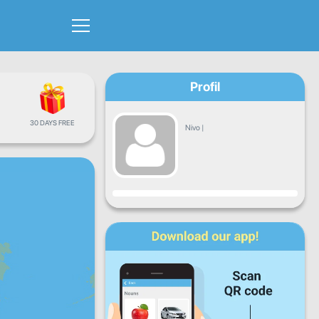
Profil
30 DAYS FREE
Nivo
|
Napredak
Pon
Uto
Sri
Čet