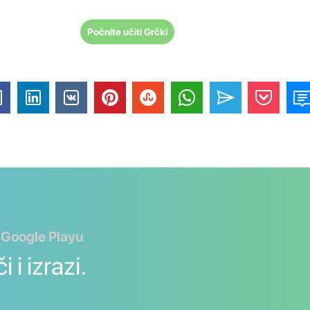
Počnite učiti Grčki
 Google Playu
 i izrazi.