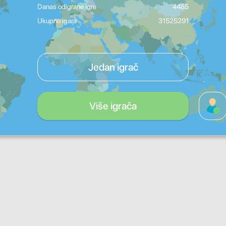
Danas odigrane igre
4485
Ukupno igara
31525291
Jedan igrač
Više igrača