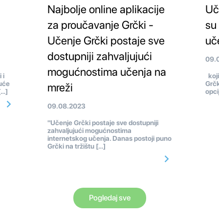
Najbolje online aplikacije
Uč
za proučavanje Grčki -
su
Učenje Grčki postaje sve
uč
dostupniji zahvaljujući
09.
mogućnostima učenja na
 i
koji
uće
Grčk
mreži
[…]
opci
09.08.2023
"Učenje Grčki postaje sve dostupniji
zahvaljujući mogućnostima
internetskog učenja. Danas postoji puno
Grčki na tržištu […]
Pogledaj sve