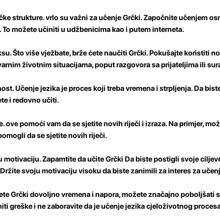
čke strukture.
vrlo su važni za učenje Grčki. Započnite učenjem o
im. To možete učiniti u udžbenicima kao i putem interneta.
ksu.
Što više vježbate, brže ćete naučiti Grčki. Pokušajte koristiti nov
arnim životnim situacijama, poput razgovora sa prijateljima ili su
nost.
Učenje jezika je proces koji treba vremena i strpljenja. Da bist
e i redovno učiti.
e.
ove pomoći vam da se sjetite novih riječi i izraza. Na primjer, može
omogli da se sjetite novih riječi.
u motivaciju.
Zapamtite da učite Grčki Da biste postigli svoje ciljeve,
. Držite svoju motivaciju visoku da biste zanimili za interes za učenj
ajete Grčki dovoljno vremena i napora, možete značajno poboljšati sv
iti greške i ne zaboravite da je učenje jezika cjeloživotnog procesa