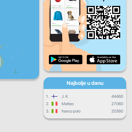
Pet
Sub
Ned
Dnevni progres
Mjesečni progres
Certifikat
Ukupni progres
Najbolje u danu
1.
J. K
44460
2.
Matteo
27060
3.
franco polo
20360