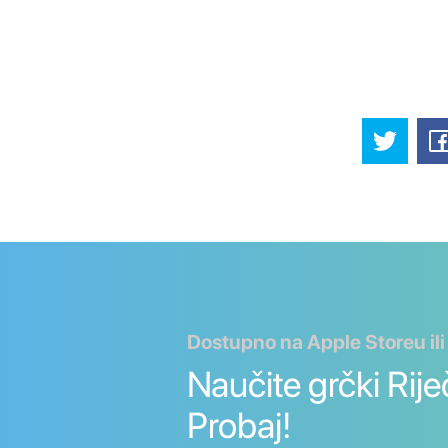
Dostupno na Apple Storeu ili
Naučite grčki Riječi
Probaj!