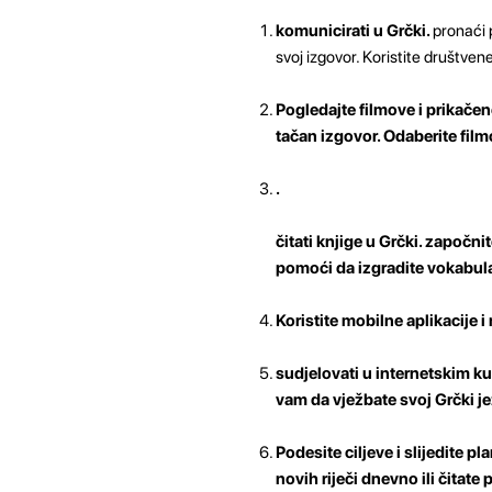
komunicirati u Grčki.
pronaći 
svoj izgovor. Koristite društvene
Pogledajte filmove i prikačen
tačan izgovor. Odaberite film
.
čitati knjige u Grčki.
započnit
pomoći da izgradite vokabula
Koristite mobilne aplikacije i
sudjelovati u internetskim k
vam da vježbate svoj Grčki je
Podesite ciljeve i slijedite pl
novih riječi dnevno ili čitate