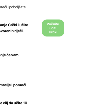
reći i poboljšate
Počnite
nje Grčki i učite
učiti
vorenih riječi.
Grčki
anje će vam
rmacije i pomoći
e cilj da učite 10