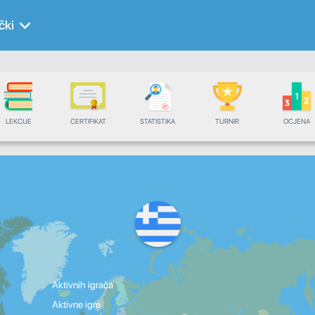
čki
LEKCIJE
CERTIFIKAT
STATISTIKA
TURNIR
OCJENA
Aktivnih igrača
Aktivne igre