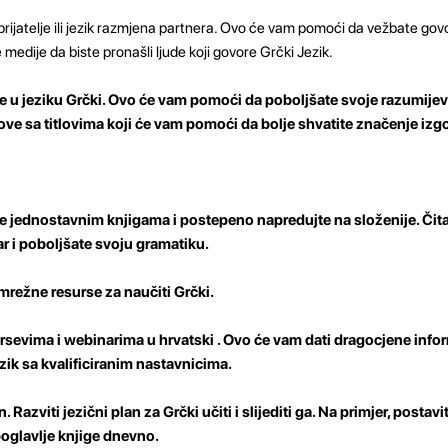
prijatelje ili jezik razmjena partnera. Ovo će vam pomoći da vežbate govo
 medije da biste pronašli ljude koji govore Grčki Jezik.
e u jeziku Grčki.
Ovo će vam pomoći da poboljšate svoje razumijeva
ove sa titlovima koji će vam pomoći da bolje shvatite značenje izgo
e jednostavnim knjigama i postepeno napredujte na složenije. Čit
r i poboljšate svoju gramatiku.
 mrežne resurse za naučiti Grčki.
ursevima i webinarima u hrvatski
. Ovo će vam dati dragocjene info
zik sa kvalificiranim nastavnicima.
an.
Razviti jezični plan za Grčki učiti i slijediti ga. Na primjer, postavit
 poglavlje knjige dnevno.