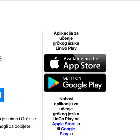
Aplikacija za
učenje
grčkog jezika
LinGo Play
a
Nabavi
aplikaciju za
učenje
grčkog jezika
 jezicima i Grčki je
LinGo Play na
Apple Store
-u
ogli da dobijete
ili
Google
Play
-u