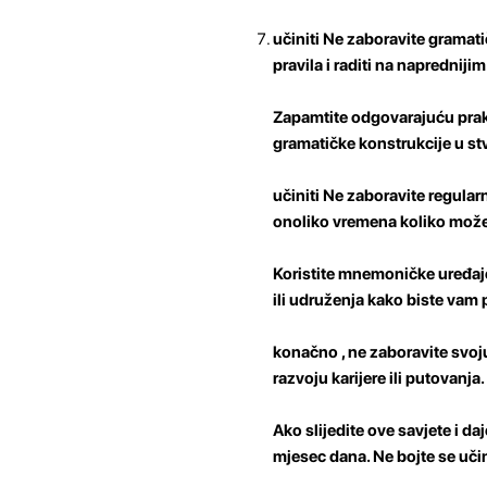
učiniti Ne zaboravite gramati
pravila i raditi na naprednij
Zapamtite odgovarajuću pra
gramatičke konstrukcije u stv
učiniti Ne zaboravite regular
onoliko vremena koliko možet
Koristite mnemoničke uređaj
ili udruženja kako biste vam p
konačno , ne zaboravite svoj
razvoju karijere ili putovanja
Ako slijedite ove savjete i d
mjesec dana. Ne bojte se učin