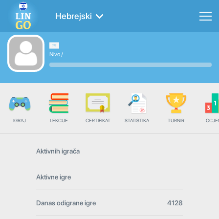
Hebrejski
Nivo
/
IGRAJ
LEKCIJE
CERTIFIKAT
STATISTIKA
TURNIR
OCJE
Aktivnih igrača
Aktivne igre
Danas odigrane igre
4128