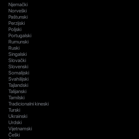
Njemački
Norveški
Paštunski
Perzijski
Poljski
Portugalski
Rumunski
Ruski
Singalski
Slovački
Slovenski
Somalijski
Svahilijski
Tajlandski
Talijanski
Tamilski
Tradicionalni kineski
Turski
Ukrainski
Urdski
Vijetnamski
Češki