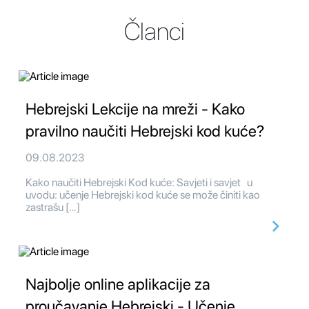
Članci
Hebrejski Lekcije na mreži - Kako
pravilno naučiti Hebrejski kod kuće?
09.08.2023
Kako naučiti Hebrejski Kod kuće: Savjeti i savjet u
uvodu: učenje Hebrejski kod kuće se može činiti kao
zastrašu […]
Najbolje online aplikacije za
proučavanje Hebrejski - Učenje