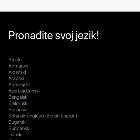
Pronađite svoj jezik!
Afrički
Ahmarski
Albanski
Arapski
Armenijski
Azerbejdžanski
Bengalski
Bjeloruski
Bosanski
Britanski engleski (British English)
Bugarski
Burmanski
Danski