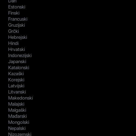
Dari
Estonski
Finski
Francuski
Gruzijski
Grčki
Hebrejski
Hindi
Hrvatski
Indonezijski
Japanski
Katalonski
Kazaški
Korejski
Latvijski
Litvanski
Makedonski
Malajski
Malgaški
Mađarski
Mongolski
Nepalski
Nizozemski