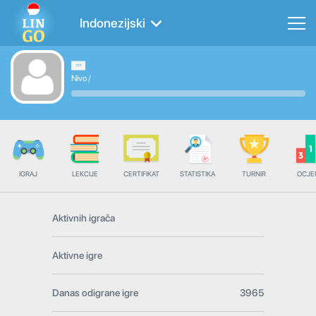
Indonezijski
Nivo
/
IGRAJ
LEKCIJE
CERTIFIKAT
STATISTIKA
TURNIR
OCJE
Aktivnih igrača
Aktivne igre
Danas odigrane igre
3965