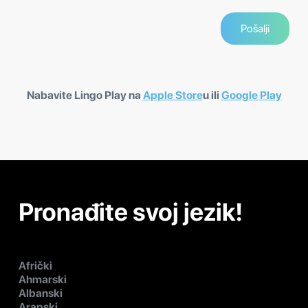
Nabavite Lingo Play na
Apple Store
u ili
Google Play
Pronađite svoj jezik!
Afrički
Ahmarski
Albanski
Arapski