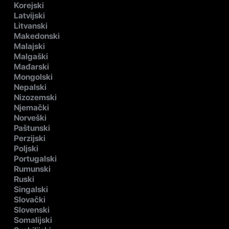
Korejski
Latvijski
Litvanski
Makedonski
Malajski
Malgaški
Mađarski
Mongolski
Nepalski
Nizozemski
Njemački
Norveški
Paštunski
Perzijski
Poljski
Portugalski
Rumunski
Ruski
Singalski
Slovački
Slovenski
Somalijski