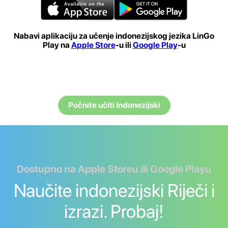
Nabavi aplikaciju za učenje indonezijskog jezika LinGo
Play na
Apple Store
-u ili
Google Play
-u
Počnite učiti Indonezijski
Dostupno na Apple Storeu ili Google Playu
Naučite indonezijski Riječi i
izrazi. Probaj!