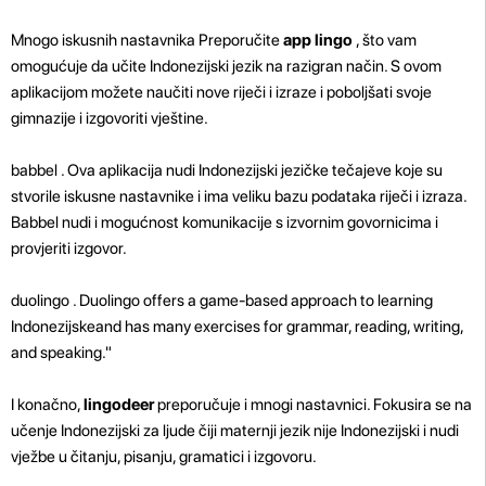
Mnogo iskusnih nastavnika Preporučite
app lingo
, što vam
omogućuje da učite Indonezijski jezik na razigran način. S ovom
aplikacijom možete naučiti nove riječi i izraze i poboljšati svoje
gimnazije i izgovoriti vještine.
babbel . Ova aplikacija nudi Indonezijski jezičke tečajeve koje su
stvorile iskusne nastavnike i ima veliku bazu podataka riječi i izraza.
Babbel nudi i mogućnost komunikacije s izvornim govornicima i
provjeriti izgovor.
duolingo
. Duolingo offers a game-based approach to learning
Indonezijskeand has many exercises for grammar, reading, writing,
and speaking."
I konačno,
lingodeer
preporučuje i mnogi nastavnici. Fokusira se na
učenje Indonezijski za ljude čiji maternji jezik nije Indonezijski i nudi
vježbe u čitanju, pisanju, gramatici i izgovoru.