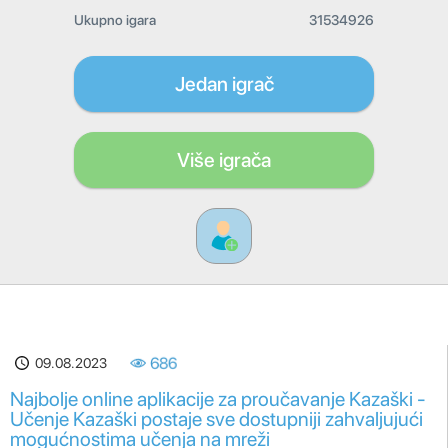
Ukupno igara
31534926
Jedan igrač
Više igrača
09.08.2023
686
Najbolje online aplikacije za proučavanje Kazaški -
Učenje Kazaški postaje sve dostupniji zahvaljujući
mogućnostima učenja na mreži