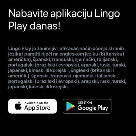
Nabavite aplikaciju Lingo
Play danas!
Lingo Play je zanimljiv i efikasan način učenja stranih
jezika i pamtiti riječi na engleskom jeziku (britanska i
američka), španski, francuski, njemački, talijanski,
portugalski (brazilski i evropski), arapski, ruski, turski,
japanski, kineski ili korejski , Engleski (britanski i
američki), španski, francuski, njemački, italijanski,
portugalski (brazilski i evropski), arapski, ruski, turski,
japanski, kineski ili korejski.