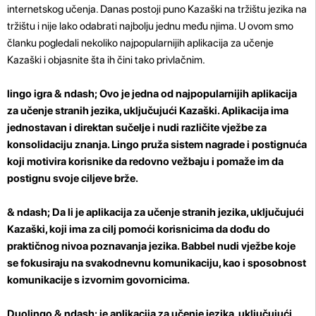
internetskog učenja. Danas postoji puno Kazaški na tržištu jezika na
tržištu i nije lako odabrati najbolju jednu među njima. U ovom smo
članku pogledali nekoliko najpopularnijih aplikacija za učenje
Kazaški i objasnite šta ih čini tako privlačnim.
lingo igra
& ndash; Ovo je jedna od najpopularnijih aplikacija
za učenje stranih jezika, uključujući Kazaški. Aplikacija ima
jednostavan i direktan sučelje i nudi različite vježbe za
konsolidaciju znanja. Lingo pruža sistem nagrade i postignuća
koji motivira korisnike da redovno vežbaju i pomaže im da
postignu svoje ciljeve brže.
& ndash; Da li je aplikacija za učenje stranih jezika, uključujući
Kazaški, koji ima za cilj pomoći korisnicima da dođu do
praktičnog nivoa poznavanja jezika. Babbel nudi vježbe koje
se fokusiraju na svakodnevnu komunikaciju, kao i sposobnost
komunikacije s izvornim govornicima.
Duolingo
& ndash; je aplikacija za učenje jezika, uključujući