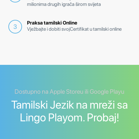
milionima drugih igrača širom svijeta
Praksa tamilski Online
Vježbajte i dobiti svojCertifikat u tamilski online
Dostupno na Apple Storeu ili Google Playu
Tamilski Jezik na mreži sa
Lingo Playom. Probaj!