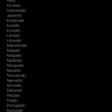
Hindi
Hrvatski
Indonezijski
Japanski
Katalonski
Kazaški
Korejski
Latvijski
Litvanski
Makedonski
Malajski
Malgaški
Mađarski
Mongolski
Nepalski
Nizozemski
Njemački
Norveški
Paštunski
Perzijski
Poljski
Portugalski
Rumunski