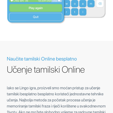
Naučite tamilski Online besplatno
Učenje tamilski Online
Iako se Lingo igra, proizveli smo moćan pristup za učenje
tamilski besplatno besplatno koristeći jednostavne tehnike
učenja. Najbolja metoda za početak procesa učenja je
memoriranje tamilski fraza i riječi korištene u svakodnevnom
životu. Ako ne možete slobodno vrijeme za redovne tamilski