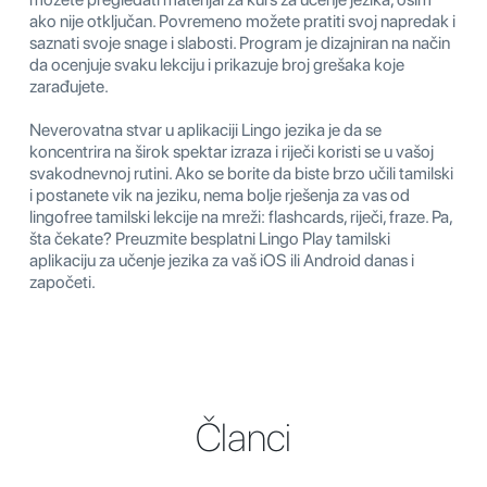
ako nije otključan. Povremeno možete pratiti svoj napredak i
saznati svoje snage i slabosti. Program je dizajniran na način
da ocenjuje svaku lekciju i prikazuje broj grešaka koje
zarađujete.
Neverovatna stvar u aplikaciji Lingo jezika je da se
koncentrira na širok spektar izraza i riječi koristi se u vašoj
svakodnevnoj rutini. Ako se borite da biste brzo učili tamilski
i postanete vik na jeziku, nema bolje rješenja za vas od
lingofree tamilski lekcije na mreži: flashcards, riječi, fraze. Pa,
šta čekate? Preuzmite besplatni Lingo Play tamilski
aplikaciju za učenje jezika za vaš iOS ili Android danas i
započeti.
Članci