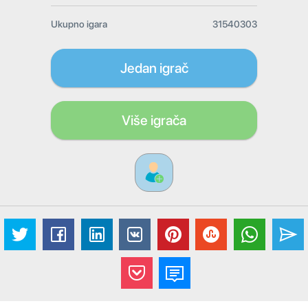
Ukupno igara
31540303
Jedan igrač
Više igrača