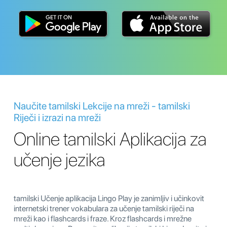
Naučite tamilski Lekcije na mreži - tamilski
Riječi i izrazi na mreži
Online tamilski Aplikacija za
učenje jezika
tamilski Učenje aplikacija Lingo Play je zanimljiv i učinkovit
internetski trener vokabulara za učenje tamilski riječi na
mreži kao i flashcards i fraze. Kroz flashcards i mrežne