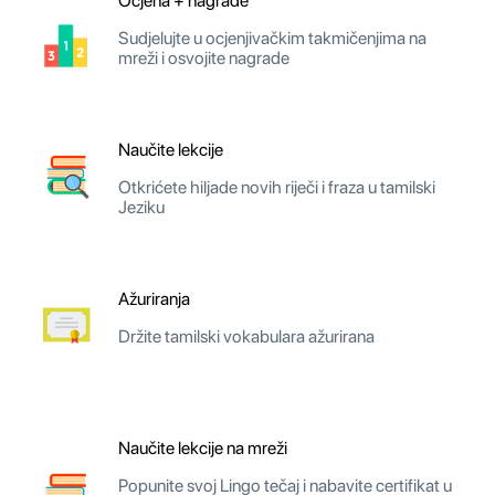
Ocjena + nagrade
Sudjelujte u ocjenjivačkim takmičenjima na
mreži i osvojite nagrade
Naučite lekcije
Otkrićete hiljade novih riječi i fraza u tamilski
Jeziku
Ažuriranja
Držite tamilski vokabulara ažurirana
Naučite lekcije na mreži
Popunite svoj Lingo tečaj i nabavite certifikat u