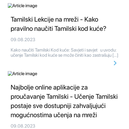
Tamilski Lekcije na mreži - Kako
pravilno naučiti Tamilski kod kuće?
09.08.2023
Kako naučiti Tamilski Kod kuće: Savjeti i savjet u uvodu:
učenje Tamilski kod kuće se može činiti kao zastrašuju […]
Najbolje online aplikacije za
proučavanje Tamilski - Učenje Tamilski
postaje sve dostupniji zahvaljujući
mogućnostima učenja na mreži
09.08.2023