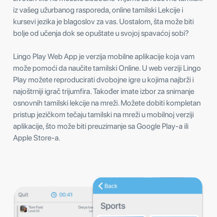
iz vašeg užurbanog rasporeda, online tamilski Lekcije i
kursevi jezika je blagoslov za vas. Uostalom, šta može biti
bolje od učenja dok se opuštate u svojoj spavaćoj sobi?
Lingo Play Web App je verzija mobilne aplikacije koja vam
može pomoći da naučite tamilski Online. U web verziji Lingo
Play možete reproducirati dvobojne igre u kojima najbrži i
najoštrniji igrač trijumfira. Također imate izbor za snimanje
osnovnih tamilski lekcije na mreži. Možete dobiti kompletan
pristup jezičkom tečaju tamilski na mreži u mobilnoj verziji
aplikacije, što može biti preuzimanje sa Google Play-a ili
Apple Store-a.