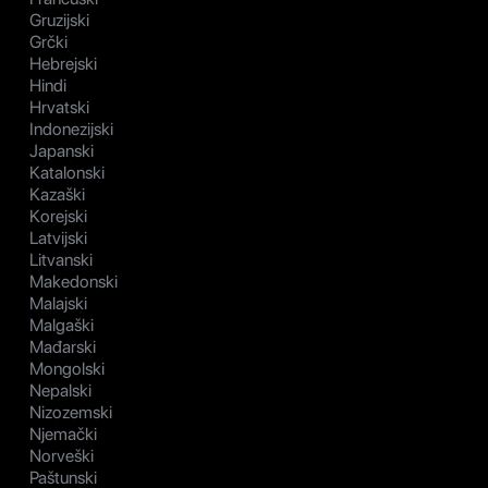
Gruzijski
Grčki
Hebrejski
Hindi
Hrvatski
Indonezijski
Japanski
Katalonski
Kazaški
Korejski
Latvijski
Litvanski
Makedonski
Malajski
Malgaški
Mađarski
Mongolski
Nepalski
Nizozemski
Njemački
Norveški
Paštunski