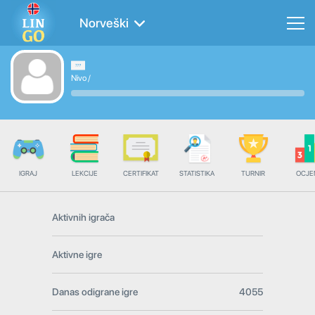
Norveški
Nivo
/
IGRAJ
LEKCIJE
CERTIFIKAT
STATISTIKA
TURNIR
OCJE
Aktivnih igrača
Aktivne igre
Danas odigrane igre
4055