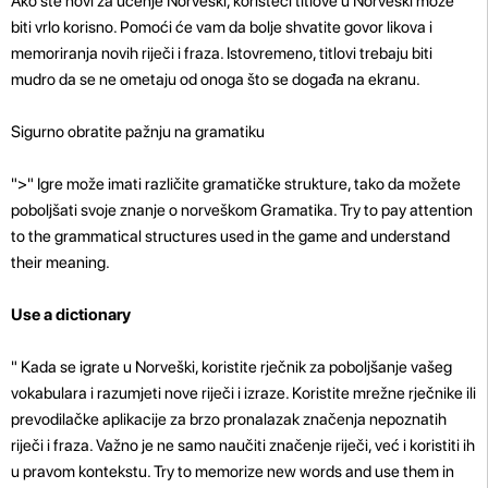
Ako ste novi za učenje Norveški, koristeći titlove u Norveški može
biti vrlo korisno. Pomoći će vam da bolje shvatite govor likova i
memoriranja novih riječi i fraza. Istovremeno, titlovi trebaju biti
mudro da se ne ometaju od onoga što se događa na ekranu.
Sigurno obratite pažnju na gramatiku
">" Igre može imati različite gramatičke strukture, tako da možete
poboljšati svoje znanje o norveškom Gramatika. Try to pay attention
to the grammatical structures used in the game and understand
their meaning.
Use a dictionary
" Kada se igrate u Norveški, koristite rječnik za poboljšanje vašeg
vokabulara i razumjeti nove riječi i izraze. Koristite mrežne rječnike ili
prevodilačke aplikacije za brzo pronalazak značenja nepoznatih
riječi i fraza. Važno je ne samo naučiti značenje riječi, već i koristiti ih
u pravom kontekstu. Try to memorize new words and use them in