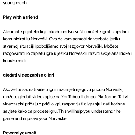
your speech.
Play with a friend
Ako imate prijatelja koji takođe uči Norveški, možete igrati zajedno i
komunicirati u Norveški. Ovo će vam pomoći da vežbate jezik u
stvarnoj situaciji i poboljšamo svoj razgovor Norveški. Možete
razgovarati i o zapletu igre u jeziku Norveški i razviti svoje analitičke i
kritičke misli.
gledati videozapise o igri
Ako želite saznati više o igri i razumjeti njegovu priču u Norveški,
možete gledati videozapise na YouTubeu ili drugoj Platforme. Takvi
videozapisi pričaju o priči o igri, raspravljati o igranju i dati korisne
savjete kako da prođete igru. This will help you understand the
game and improve your Norveške.
Reward yourself