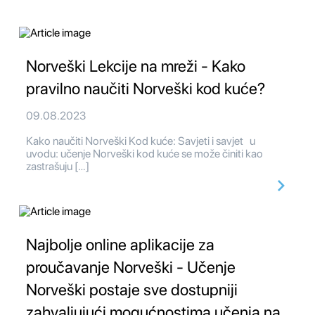
Norveški Lekcije na mreži - Kako
pravilno naučiti Norveški kod kuće?
09.08.2023
Kako naučiti Norveški Kod kuće: Savjeti i savjet u
uvodu: učenje Norveški kod kuće se može činiti kao
zastrašuju […]
Najbolje online aplikacije za
proučavanje Norveški - Učenje
Norveški postaje sve dostupniji
zahvaljujući mogućnostima učenja na