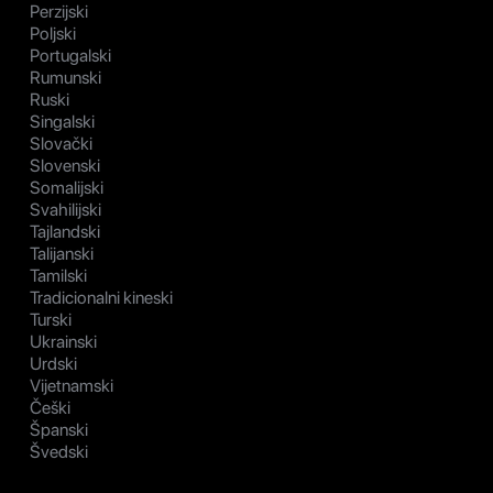
Perzijski
Poljski
Portugalski
Rumunski
Ruski
Singalski
Slovački
Slovenski
Somalijski
Svahilijski
Tajlandski
Talijanski
Tamilski
Tradicionalni kineski
Turski
Ukrainski
Urdski
Vijetnamski
Češki
Španski
Švedski