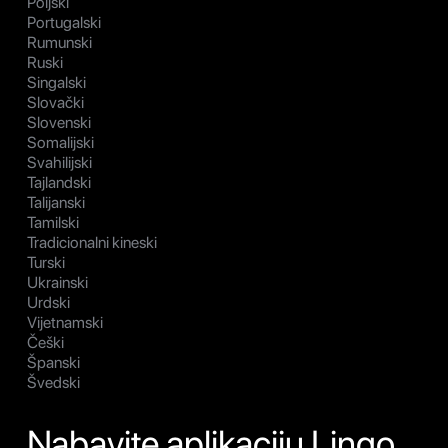
Poljski
Portugalski
Rumunski
Ruski
Singalski
Slovački
Slovenski
Somalijski
Svahilijski
Tajlandski
Talijanski
Tamilski
Tradicionalni kineski
Turski
Ukrainski
Urdski
Vijetnamski
Češki
Španski
Švedski
Nabavite aplikaciju Lingo