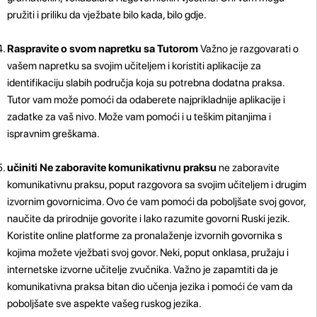
pružiti i priliku da vježbate bilo kada, bilo gdje.
Raspravite o svom napretku sa Tutorom
Važno je razgovarati o
vašem napretku sa svojim učiteljem i koristiti aplikacije za
identifikaciju slabih područja koja su potrebna dodatna praksa.
Tutor vam može pomoći da odaberete najprikladnije aplikacije i
zadatke za vaš nivo. Može vam pomoći i u teškim pitanjima i
ispravnim greškama.
učiniti Ne zaboravite komunikativnu praksu
ne zaboravite
komunikativnu praksu, poput razgovora sa svojim učiteljem i drugim
izvornim govornicima. Ovo će vam pomoći da poboljšate svoj govor,
naučite da prirodnije govorite i lako razumite govorni Ruski jezik.
Koristite online platforme za pronalaženje izvornih govornika s
kojima možete vježbati svoj govor. Neki, poput onklasa, pružaju i
internetske izvorne učitelje zvučnika. Važno je zapamtiti da je
komunikativna praksa bitan dio učenja jezika i pomoći će vam da
poboljšate sve aspekte vašeg ruskog jezika.