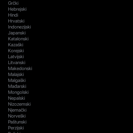
Grčki
Hebrejski
Hindi
Hrvatski
Indonezijski
Japanski
Katalonski
Kazaški
Korejski
Latvijski
Litvanski
Makedonski
Malajski
Malgaški
Mađarski
Mongolski
Nepalski
Nizozemski
Njemački
Norveški
Paštunski
Perzijski