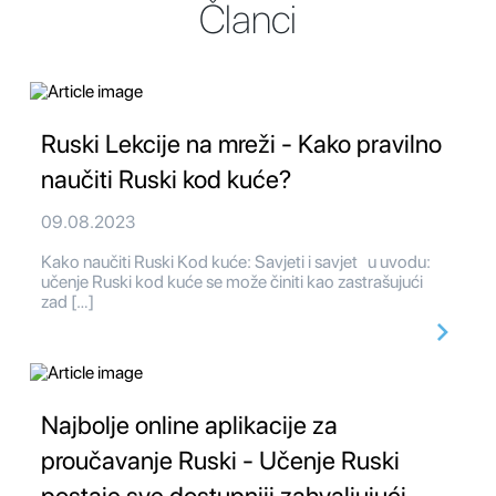
Članci
Ruski Lekcije na mreži - Kako pravilno
naučiti Ruski kod kuće?
09.08.2023
Kako naučiti Ruski Kod kuće: Savjeti i savjet u uvodu:
učenje Ruski kod kuće se može činiti kao zastrašujući
zad […]
Najbolje online aplikacije za
proučavanje Ruski - Učenje Ruski