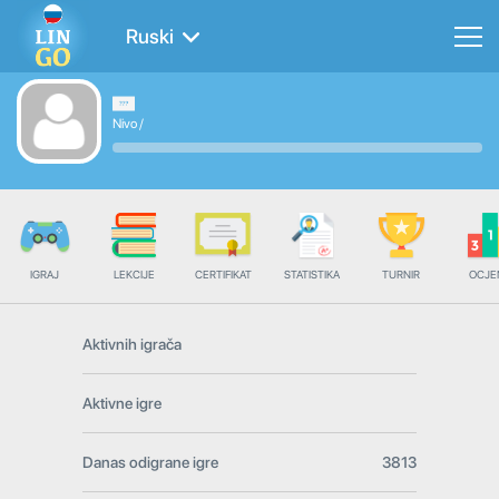
Ruski
Nivo
/
IGRAJ
LEKCIJE
CERTIFIKAT
STATISTIKA
TURNIR
OCJE
Aktivnih igrača
Aktivne igre
Danas odigrane igre
3813