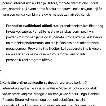
pomoć internetskih aplikacija i tutora, možete dramatično ubrzati
svoj napredak. U ovom ćemo članku predstaviti neke savjete koji će
vam pomoći da kombinirate dvije metode za najveću korist.
Pronađite kvalificirani učitelj
start pronalaženjem kvalificiranog
hrvatskog tutora. Potražite nastave sa iskustvom i pozitivnim
povratnim informacijama od studenata. Pronalaženje nastavnika
na mrežnim platformama kao što je Onclass.com također vam
mogu pomoći. Provjerite ima li učitelj koji odaberete ima iskustva
rada sa učenicima na vašem nivou i može vam pružiti
personalizirani program učenja.
Koristite online aplikacije za dodatnu praksu
koristeći
internetske aplikacije za učenje Ruski Može biti odličan dodatak
vašim predavanjima. Mnogo je aplikacija kao što su Lingo, Babbel i
Rosetta Stone koji vam mogu pomoći poboljšanju svojih
gramatičkih, vokabulara i izgovorničkih vještina. Oni vam mogu