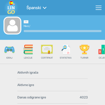
Španski
Nivo
/
IGRAJ
LEKCIJE
CERTIFIKAT
STATISTIKA
TURNIR
OCJE
Aktivnih igrača
Aktivne igre
Danas odigrane igre
4023