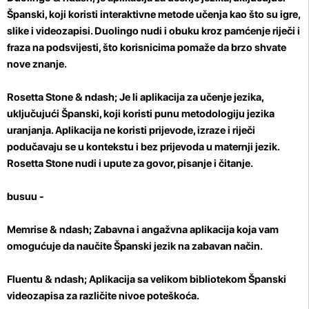
Španski, koji koristi interaktivne metode učenja kao što su igre,
slike i videozapisi. Duolingo nudi i obuku kroz pamćenje riječi i
fraza na podsvijesti, što korisnicima pomaže da brzo shvate
nove znanje.
Rosetta Stone
& ndash; Je li aplikacija za učenje jezika,
uključujući Španski, koji koristi punu metodologiju jezika
uranjanja. Aplikacija ne koristi prijevode, izraze i riječi
podučavaju se u kontekstu i bez prijevoda u maternji jezik.
Rosetta Stone nudi i upute za govor, pisanje i čitanje.
busuu -
Memrise
& ndash; Zabavna i angažvna aplikacija koja vam
omogućuje da naučite Španski jezik na zabavan način.
Fluentu
& ndash; Aplikacija sa velikom bibliotekom Španski
videozapisa za različite nivoe poteškoća.