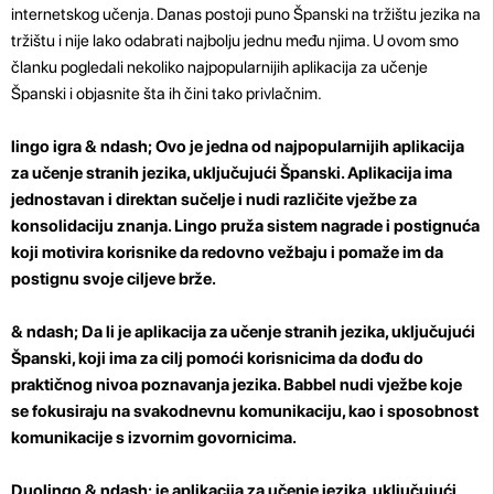
internetskog učenja. Danas postoji puno Španski na tržištu jezika na
tržištu i nije lako odabrati najbolju jednu među njima. U ovom smo
članku pogledali nekoliko najpopularnijih aplikacija za učenje
Španski i objasnite šta ih čini tako privlačnim.
lingo igra
& ndash; Ovo je jedna od najpopularnijih aplikacija
za učenje stranih jezika, uključujući Španski. Aplikacija ima
jednostavan i direktan sučelje i nudi različite vježbe za
konsolidaciju znanja. Lingo pruža sistem nagrade i postignuća
koji motivira korisnike da redovno vežbaju i pomaže im da
postignu svoje ciljeve brže.
& ndash; Da li je aplikacija za učenje stranih jezika, uključujući
Španski, koji ima za cilj pomoći korisnicima da dođu do
praktičnog nivoa poznavanja jezika. Babbel nudi vježbe koje
se fokusiraju na svakodnevnu komunikaciju, kao i sposobnost
komunikacije s izvornim govornicima.
Duolingo
& ndash; je aplikacija za učenje jezika, uključujući