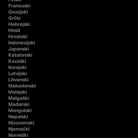
Francuski
Gruzijski
Grčki
Hebrejski
Hindi
Hrvatski
Indonezijski
Japanski
Katalonski
Kazaški
Korejski
Latvijski
Litvanski
Makedonski
Malajski
Malgaški
Mađarski
Mongolski
Nepalski
Nizozemski
Njemački
Norveški