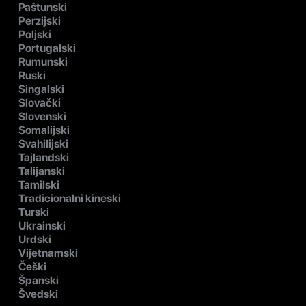
Paštunski
Perzijski
Poljski
Portugalski
Rumunski
Ruski
Singalski
Slovački
Slovenski
Somalijski
Svahilijski
Tajlandski
Talijanski
Tamilski
Tradicionalni kineski
Turski
Ukrainski
Urdski
Vijetnamski
Češki
Španski
Švedski