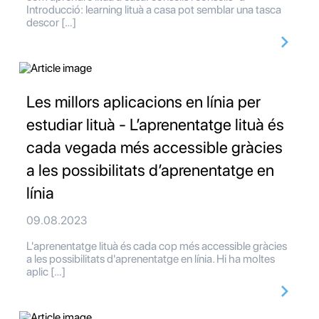
Introducció: learning lituà a casa pot semblar una tasca
descor […]
Les millors aplicacions en línia per
estudiar lituà - L’aprenentatge lituà és
cada vegada més accessible gràcies
a les possibilitats d’aprenentatge en
línia
09.08.2023
L'aprenentatge lituà és cada cop més accessible gràcies
a les possibilitats d'aprenentatge en línia. Hi ha moltes
aplic […]