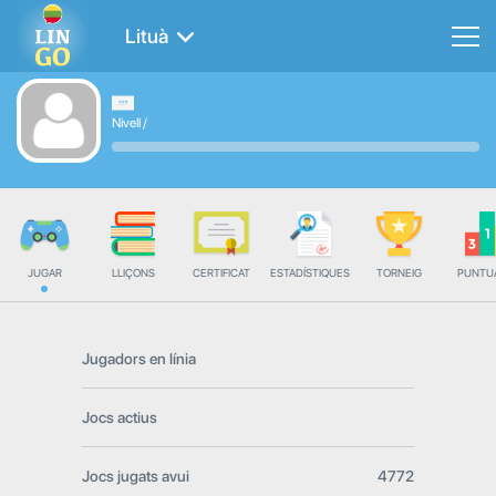
Lituà
Nivell
/
JUGAR
LLIÇONS
CERTIFICAT
ESTADÍSTIQUES
TORNEIG
PUNTU
Jugadors en línia
Jocs actius
Jocs jugats avui
4772