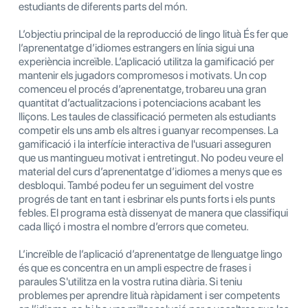
estudiants de diferents parts del món.
L’objectiu principal de la reproducció de lingo lituà És fer que
l’aprenentatge d’idiomes estrangers en línia sigui una
experiència increïble. L’aplicació utilitza la gamificació per
mantenir els jugadors compromesos i motivats. Un cop
comenceu el procés d’aprenentatge, trobareu una gran
quantitat d’actualitzacions i potenciacions acabant les
lliçons. Les taules de classificació permeten als estudiants
competir els uns amb els altres i guanyar recompenses. La
gamificació i la interfície interactiva de l'usuari asseguren
que us mantingueu motivat i entretingut. No podeu veure el
material del curs d’aprenentatge d’idiomes a menys que es
desbloqui. També podeu fer un seguiment del vostre
progrés de tant en tant i esbrinar els punts forts i els punts
febles. El programa està dissenyat de manera que classifiqui
cada lliçó i mostra el nombre d’errors que cometeu.
L’increïble de l’aplicació d’aprenentatge de llenguatge lingo
és que es concentra en un ampli espectre de frases i
paraules S'utilitza en la vostra rutina diària. Si teniu
problemes per aprendre lituà ràpidament i ser competents