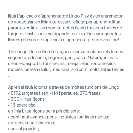
lituà L’aplicació d’aprenentatge Lingo Play és un entrenador
de vocabulari en línia interessant i eficaç per aprendre lituà
paraules en línia, així com targetes flash i frases. a través de
targetes flash i jocs multijugador en línia. Descarregueu les
lliçons i cursos de l'aplicació d'aprenentatge i proveu -ho!
The Lingo Online lituà Les lliçons i cursos inclouen els temes
següents: educació, negocis, gent, casa , Natura, animals,
ciències, esports i turisme, art, menjar, electrodomèstics,
mobles, bellesa i salut, medicina, així com molts altres temes
...
Aprèn el lituà Idioma a través de moltes funcions de Lingo:
‣ 5172 targetes flash, 4141 paraules, 373 frases;
‣ 600+ lituà lliçons;
‣ 16 exercicis;
en línia Lituà lliçons per a principiants;
‣ contingut avançat per a lingüistes i parlants nadius;
‣ proves i qualificacions;
‣ un sol jugador;