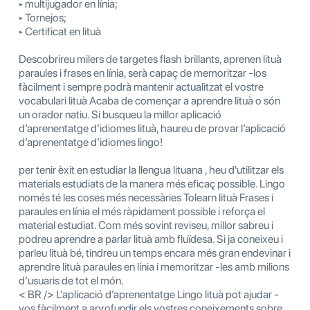
‣ multijugador en línia;
‣ Tornejos;
‣ Certificat en lituà
Descobrireu milers de targetes flash brillants, aprenen lituà
paraules i frases en línia, serà capaç de memoritzar -los
fàcilment i sempre podrà mantenir actualitzat el vostre
vocabulari lituà Acaba de començar a aprendre lituà o són
un orador natiu. Si busqueu la millor aplicació
d’aprenentatge d’idiomes lituà, haureu de provar l’aplicació
d’aprenentatge d’idiomes lingo!
per tenir èxit en estudiar la llengua lituana , heu d'utilitzar els
materials estudiats de la manera més eficaç possible. Lingo
només té les coses més necessàries Tolearn lituà Frases i
paraules en línia el més ràpidament possible i reforça el
material estudiat. Com més sovint reviseu, millor sabreu i
podreu aprendre a parlar lituà amb fluïdesa. Si ja coneixeu i
parleu lituà bé, tindreu un temps encara més gran endevinar i
aprendre lituà paraules en línia i memoritzar -les amb milions
d’usuaris de tot el món.
< BR /> L’aplicació d’aprenentatge Lingo lituà pot ajudar -
vos fàcilment a aprofundir els vostres coneixements sobre