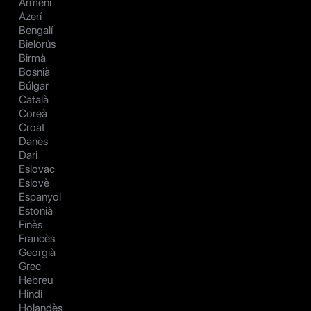
Armeni
Azerí
Bengalí
Bielorús
Birmà
Bosnià
Búlgar
Català
Coreà
Croat
Danès
Dari
Eslovac
Eslovè
Espanyol
Estonià
Finès
Francès
Georgià
Grec
Hebreu
Hindi
Holandès