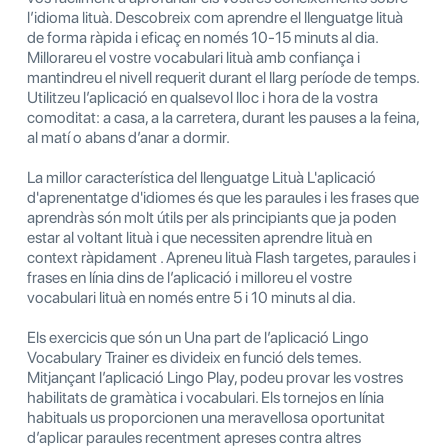
l’idioma lituà. Descobreix com aprendre el llenguatge lituà
de forma ràpida i eficaç en només 10-15 minuts al dia.
Millorareu el vostre vocabulari lituà amb confiança i
mantindreu el nivell requerit durant el llarg període de temps.
Utilitzeu l’aplicació en qualsevol lloc i hora de la vostra
comoditat: a casa, a la carretera, durant les pauses a la feina,
al matí o abans d’anar a dormir.
La millor característica del llenguatge Lituà L'aplicació
d'aprenentatge d'idiomes és que les paraules i les frases que
aprendràs són molt útils per als principiants que ja poden
estar al voltant lituà i que necessiten aprendre lituà en
context ràpidament . Apreneu lituà Flash targetes, paraules i
frases en línia dins de l’aplicació i milloreu el vostre
vocabulari lituà en només entre 5 i 10 minuts al dia.
Els exercicis que són un Una part de l’aplicació Lingo
Vocabulary Trainer es divideix en funció dels temes.
Mitjançant l’aplicació Lingo Play, podeu provar les vostres
habilitats de gramàtica i vocabulari. Els tornejos en línia
habituals us proporcionen una meravellosa oportunitat
d’aplicar paraules recentment apreses contra altres