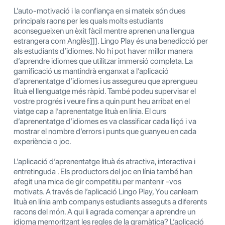
L’auto-motivació i la confiança en si mateix són dues
principals raons per les quals molts estudiants
aconsegueixen un èxit fàcil mentre aprenen una llengua
estrangera com Anglès]]]. Lingo Play és una benedicció per
als estudiants d’idiomes. No hi pot haver millor manera
d’aprendre idiomes que utilitzar immersió completa. La
gamificació us mantindrà enganxat a l’aplicació
d’aprenentatge d’idiomes i us assegureu que aprengueu
lituà el llenguatge més ràpid. També podeu supervisar el
vostre progrés i veure fins a quin punt heu arribat en el
viatge cap a l’aprenentatge lituà en línia. El curs
d’aprenentatge d’idiomes es va classificar cada lliçó i va
mostrar el nombre d’errors i punts que guanyeu en cada
experiència o joc.
L’aplicació d’aprenentatge lituà és atractiva, interactiva i
entretinguda . Els productors del joc en línia també han
afegit una mica de gir competitiu per mantenir -vos
motivats. A través de l’aplicació Lingo Play, You canlearn
lituà en línia amb companys estudiants asseguts a diferents
racons del món. A qui li agrada començar a aprendre un
idioma memoritzant les regles de la gramàtica? L’aplicació