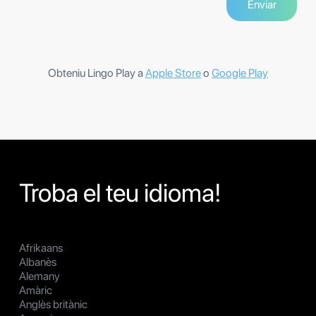
Obteniu Lingo Play a
Apple Store
o
Google Play
Troba el teu idioma!
Afrikaans
Albanès
Alemany
Amàric
Anglès britànic