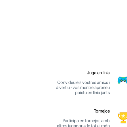
Juga en línia
Convideu els vostres amics i
divertiu -vos mentre apreneu
paixtu en línia junts
Tornejos
Participa en tornejos amb
altres jugadors de tot el món