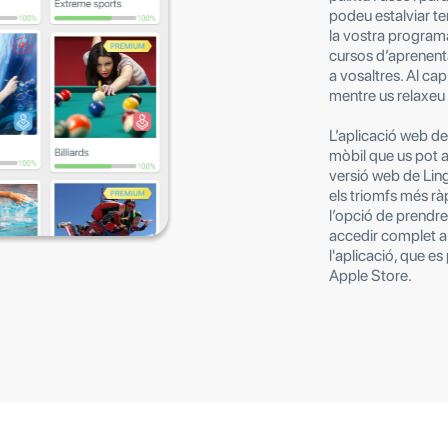
podeu estalviar te
la vostra programac
cursos d’aprenent
a vosaltres. Al cap
mentre us relaxeu 
L’aplicació web de
mòbil que us pot aj
versió web de Lin
els triomfs més ràp
l’opció de prendre
accedir complet al 
l'aplicació, que e
Apple Store.