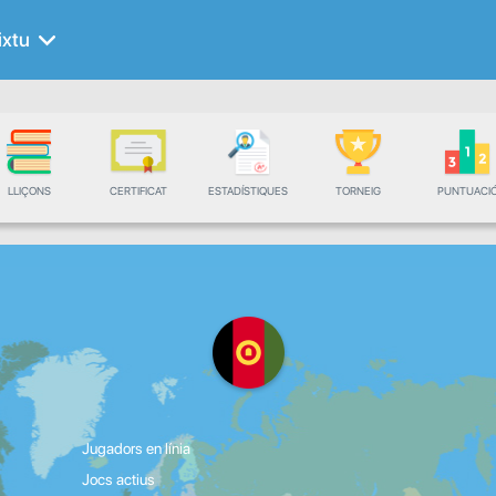
ixtu
LLIÇONS
CERTIFICAT
ESTADÍSTIQUES
TORNEIG
PUNTUACI
Jugadors en línia
Jocs actius