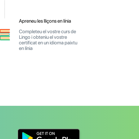
Apreneu les lliçons en línia
Completeu el vostre curs de
Lingo i obteniu el vostre
certificat en un idioma paixtu
en línia