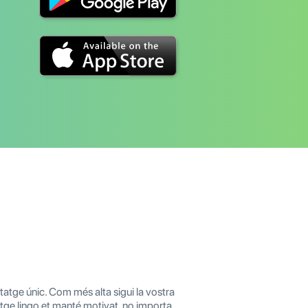
atge únic. Com més alta sigui la vostra
atge lingo et manté motivat, no importa