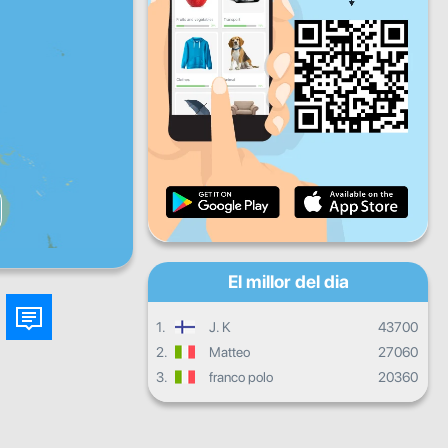
Dv
Ds
Dg
Progrés diari
Progrés mensual
Certificat
Progrés general
El millor del dia
1.
J. K
43700
2.
Matteo
27060
3.
franco polo
20360