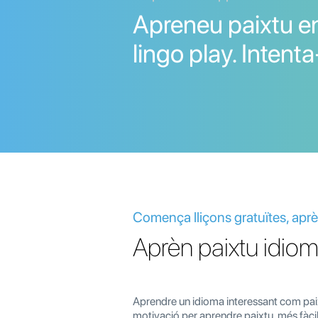
Apreneu paixtu en
lingo play. Intent
Comença lliçons gratuïtes, aprèn
Aprèn paixtu idioma
Aprendre un idioma interessant com paix
motivació per aprendre paixtu, més fàcil