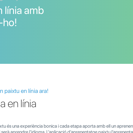
 línia amb
a-ho!
 paixtu en línia ara!
 en línia
tu és una experiència bonica i cada etapa aporta amb ell un aprenent
 serà aprendre l’idioma. L’aplicació d’aprenentatge paixtu l’aprenent