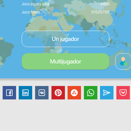
Jocs jugats avui
4466
Jocs totals
31525793
Un jugador
Multijugador