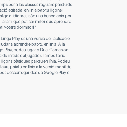
mps per a les classes regulars paixtu de
ió agitada, en línia paixtu lliçons i
atge d’idiomes són una benedicció per
 i a la fi, què pot ser millor que aprendre
al vostre dormitori?
 Lingo Play és una versió de l’aplicació
udar a aprendre paixtu en línia. A la
go Play, podeu jugar a Duel Games on
ids i nítids del jugador. També teniu
 lliçons bàsiques paixtu en línia. Podeu
curs paixtu en línia a la versió mòbil de
s pot descarregar des de Google Play o