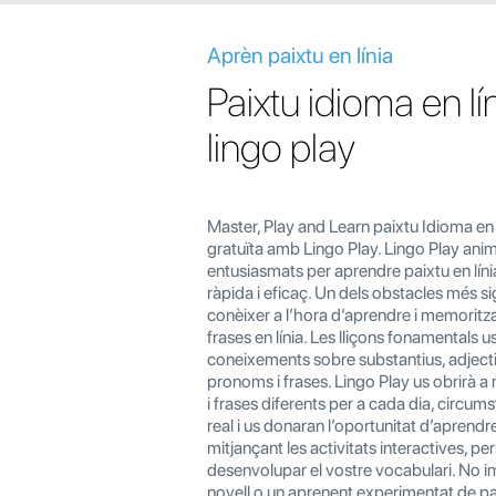
Aprèn paixtu en línia
Paixtu idioma en l
lingo play
Master, Play and Learn paixtu Idioma en 
gratuïta amb Lingo Play. Lingo Play anim
entusiasmats per aprendre paixtu en lín
ràpida i eficaç. Un dels obstacles més si
conèixer a l’hora d’aprendre i memoritza
frases en línia. Les lliçons fonamentals 
coneixements sobre substantius, adjecti
pronoms i frases. Lingo Play us obrirà a 
i frases diferents per a cada dia, circums
real i us donaran l’oportunitat d’aprendre 
mitjançant les activitats interactives, 
desenvolupar el vostre vocabulari. No i
novell o un aprenent experimentat de pa