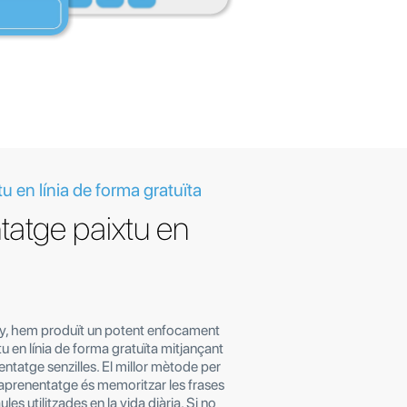
u en línia de forma gratuïta
atge paixtu en
lay, hem produït un potent enfocament
u en línia de forma gratuïta mitjançant
ntatge senzilles. El millor mètode per
d’aprenentatge és memoritzar les frases
les utilitzades en la vida diària. Si no