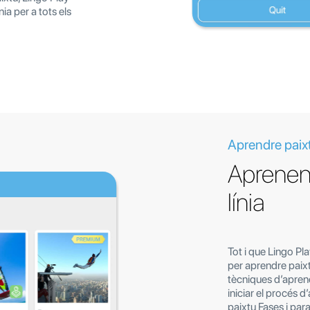
ia per a tots els
Aprendre paixt
Aprenent
línia
Tot i que Lingo P
per aprendre paixt
tècniques d’aprene
iniciar el procés 
paixtu Fases i parau