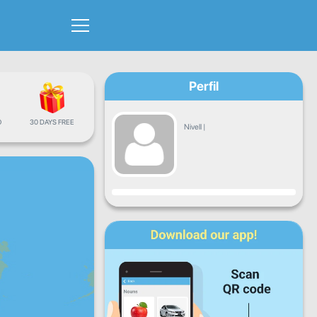
Perfil
Ó
30 DAYS FREE
Nivell
|
Progrés
Dl
Dt
Dc
Dj