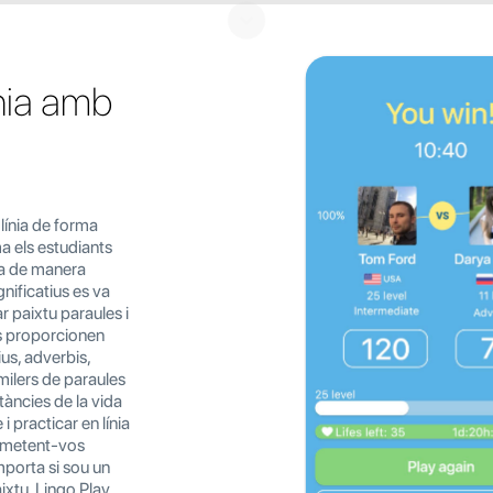
ínia amb
línia de forma
a els estudiants
ia de manera
gnificatius es va
r paixtu paraules i
us proporcionen
us, adverbis,
milers de paraules
tàncies de la vida
i practicar en línia
permetent-vos
mporta si sou un
ixtu, Lingo Play