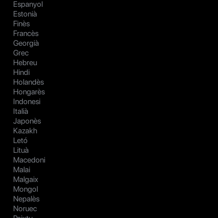
Espanyol
Estonià
Finès
Francès
Georgià
Grec
Hebreu
Hindi
Holandès
Hongarès
Indonesi
Italià
Japonès
Kazakh
Letó
Lituà
Macedoni
Malai
Malgaix
Mongol
Nepalès
Noruec