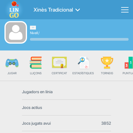
Xinès Tradicional
Nivell
/
JUGAR
LLIÇONS
CERTIFICAT
ESTADÍSTIQUES
TORNEIG
PUNTU
Jugadors en línia
Jocs actius
Jocs jugats avui
3852