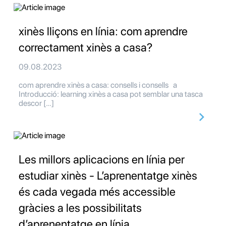
xinès lliçons en línia: com aprendre
correctament xinès a casa?
09.08.2023
com aprendre xinès a casa: consells i consells a
Introducció: learning xinès a casa pot semblar una tasca
descor […]
Les millors aplicacions en línia per
estudiar xinès - L’aprenentatge xinès
és cada vegada més accessible
gràcies a les possibilitats
d’aprenentatge en línia