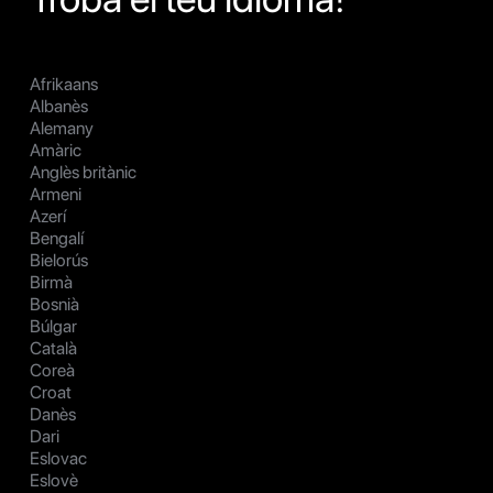
Afrikaans
Albanès
Alemany
Amàric
Anglès britànic
Armeni
Azerí
Bengalí
Bielorús
Birmà
Bosnià
Búlgar
Català
Coreà
Croat
Danès
Dari
Eslovac
Eslovè