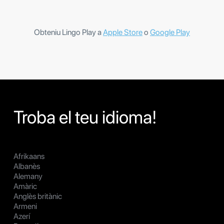
Obteniu Lingo Play a
Apple Store
o
Google Play
Troba el teu idioma!
Afrikaans
Albanès
Alemany
Amàric
Anglès britànic
Armeni
Azerí