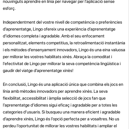
nouvinguts aprendre en línia per navegar per l'aplicació sense
esforç.
Independentment del vostre nivell de competència o preferències
d’aprenentatge, Lingo ofereix una experiència d’aprenentatge
d’idiomes completa i agradable. Amb el seu enfocament
personalitzat, elements competitius, la retroalimentació instantània
i els mètodes d’ensenyament innovadors, Lingo és una eina valuosa
per millorar les vostres habilitats xinès. Abraça la comoditat i
l'efectivitat de Lingo per millorar la seva competència lingüística i
gaudir del viatge d'aprenentatge xinès!
En conclusió, Lingo és una aplicació única que combina els jocs en
línia amb mètodes innovadors per aprendre xinès. La seva
flexibilitat, accessibilitat i àmplia selecció de jocs fan que
l’aprenentatge d’idiomes sigui eficaç i agradable per a totes les
categories d’usuaris. Si busqueu una manera eficient i agradable
d’aprendre xinès, Lingo és l’opció perfecta per a vosaltres. No us
perdeu l’oportunitat de millorar les vostres habilitats i ampliar el