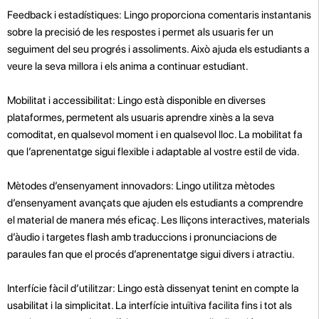
Feedback i estadístiques: Lingo proporciona comentaris instantanis
sobre la precisió de les respostes i permet als usuaris fer un
seguiment del seu progrés i assoliments. Això ajuda els estudiants a
veure la seva millora i els anima a continuar estudiant.
Mobilitat i accessibilitat: Lingo està disponible en diverses
plataformes, permetent als usuaris aprendre xinès a la seva
comoditat, en qualsevol moment i en qualsevol lloc. La mobilitat fa
que l’aprenentatge sigui flexible i adaptable al vostre estil de vida.
Mètodes d’ensenyament innovadors: Lingo utilitza mètodes
d’ensenyament avançats que ajuden els estudiants a comprendre
el material de manera més eficaç. Les lliçons interactives, materials
d’àudio i targetes flash amb traduccions i pronunciacions de
paraules fan que el procés d’aprenentatge sigui divers i atractiu.
Interfície fàcil d’utilitzar: Lingo està dissenyat tenint en compte la
usabilitat i la simplicitat. La interfície intuïtiva facilita fins i tot als