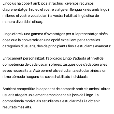
Lingo us ha cobert amb jocs atractius i diversos recursos
d’aprenentatge. Inicieu el vostre viatge en llengua xinès amb lingo i
milloreu el vostre vocabulari i la vostra habilitat lingüística de
manera divertida i eficaç.
Lingo ofereix una gamma d’avantatges per a l’aprenentatge xinès,
cosa que la converteix en una opció excel·lent per a totes les
categories d’usuaris, des de principiants fins a estudiants avançats:
Enfocament personalitzat: l’aplicació Lingo s’adapta al nivell de
competència de cada usuari i ofereix tasques que s’adapten a les
seves necessitats. Això permet als estudiants estudiar xinès a un
ritme còmode i segons les seves habilitats individuals.
Ambient competitiu: la capacitat de competir amb els amics i altres
usuaris afegeix un element emocionant als jocs de Lingo. La
competència motiva als estudiants a estudiar més i a obtenir
resultats més alts.