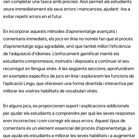
van completar una tasca amb precisió. Això permet als estudiants
veure immediatament els seus errors i mancances, ajudant -los a
evitar repetir errors en el futur.
En incorporar aquests mètodes d’aprenentatge avançats i
comentaris immediats, els jocs en línia no només fan que el procés
d’aprenentatge sigui agradable, sinó que també millori l’eficiència
de l’adquisició d’idiomes. L’enfocament gamificat manté els
estudiants compromesos, motivats i disposats a continuar el seu
recorregut en llengua xinès. A les següents seccions, aprofundirem
en exemples específics de jocs en línia i explorarem les funcions de
l’aplicació Lingo, que ofereixen una forma divertida i interactiva per
millorar les vostres habilitats de vocabulari xinès.
En alguns jocs, es proporcionen suport i explicacions addicionals
per ajudar els estudiants a comprendre per què les seves respostes
eren incorrectes i com corregir els seus errors. Aquest tipus de
comentaris és un element essencial del procés d’aprenentatge, ja
que ajuda els estudiants a millorar les seves habilitats i a augmentar