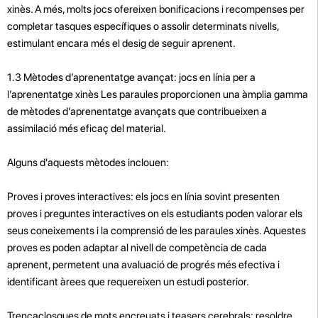
xinès. A més, molts jocs ofereixen bonificacions i recompenses per
completar tasques específiques o assolir determinats nivells,
estimulant encara més el desig de seguir aprenent.
1.3 Mètodes d’aprenentatge avançat: jocs en línia per a
l’aprenentatge xinès Les paraules proporcionen una àmplia gamma
de mètodes d’aprenentatge avançats que contribueixen a
assimilació més eficaç del material.
Alguns d'aquests mètodes inclouen:
Proves i proves interactives: els jocs en línia sovint presenten
proves i preguntes interactives on els estudiants poden valorar els
seus coneixements i la comprensió de les paraules xinès. Aquestes
proves es poden adaptar al nivell de competència de cada
aprenent, permetent una avaluació de progrés més efectiva i
identificant àrees que requereixen un estudi posterior.
Trencaclosques de mots encreuats i teasers cerebrals: resoldre