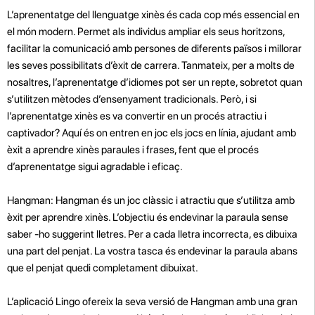
L’aprenentatge del llenguatge xinès és cada cop més essencial en
el món modern. Permet als individus ampliar els seus horitzons,
facilitar la comunicació amb persones de diferents països i millorar
les seves possibilitats d’èxit de carrera. Tanmateix, per a molts de
nosaltres, l’aprenentatge d’idiomes pot ser un repte, sobretot quan
s’utilitzen mètodes d’ensenyament tradicionals. Però, i si
l’aprenentatge xinès es va convertir en un procés atractiu i
captivador? Aquí és on entren en joc els jocs en línia, ajudant amb
èxit a aprendre xinès paraules i frases, fent que el procés
d’aprenentatge sigui agradable i eficaç.
Hangman: Hangman és un joc clàssic i atractiu que s’utilitza amb
èxit per aprendre xinès. L’objectiu és endevinar la paraula sense
saber -ho suggerint lletres. Per a cada lletra incorrecta, es dibuixa
una part del penjat. La vostra tasca és endevinar la paraula abans
que el penjat quedi completament dibuixat.
L’aplicació Lingo ofereix la seva versió de Hangman amb una gran