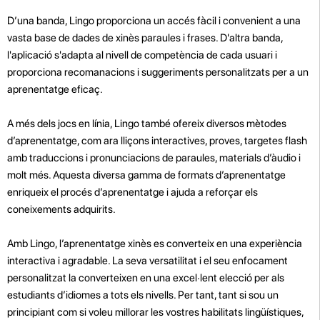
D’una banda, Lingo proporciona un accés fàcil i convenient a una
vasta base de dades de xinès paraules i frases. D'altra banda,
l'aplicació s'adapta al nivell de competència de cada usuari i
proporciona recomanacions i suggeriments personalitzats per a un
aprenentatge eficaç.
A més dels jocs en línia, Lingo també ofereix diversos mètodes
d’aprenentatge, com ara lliçons interactives, proves, targetes flash
amb traduccions i pronunciacions de paraules, materials d’àudio i
molt més. Aquesta diversa gamma de formats d’aprenentatge
enriqueix el procés d’aprenentatge i ajuda a reforçar els
coneixements adquirits.
Amb Lingo, l’aprenentatge xinès es converteix en una experiència
interactiva i agradable. La seva versatilitat i el seu enfocament
personalitzat la converteixen en una excel·lent elecció per als
estudiants d’idiomes a tots els nivells. Per tant, tant si sou un
principiant com si voleu millorar les vostres habilitats lingüístiques,