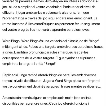
varietat de paraules i temes. Això afegeix un interès addicional al
joc i ajuda a ampliar el vostre vocabulari. Podeu triar el nivell de
dificultat i jugar amb amics o adversaris aleatoris, fent que
l’aprenentatge a través del joc sigui encara més emocionant. La
retroalimentació i les estadístiques us permeten fer un seguiment
del vostre progrés i us motivarà a aprendre paraules noves.
Word Bingo: Word Bingo és una variació del clàssic joc de "bingo"
mitjançant xinès. Rebeu una targeta amb diverses paraules o frases
a xinès. L’amfitrió pronuncia paraules i marqueu les cel·les
corresponents de la vostra targeta. El guanyador és el primer a
omplir tota la targeta i crida "Bingo!"
L’aplicació Lingo també ofereix bingo de paraules amb diversos
temes i nivells de dificultat. Jugar a Word Bingo ajuda a reforçar el
vostre coneixement de xinès paraules i frases mentre es diverteix.
Aquests són només alguns exemples dels molts jocs en línia
disponibles per aprendre xinès. Cada joc ofereix funcions i