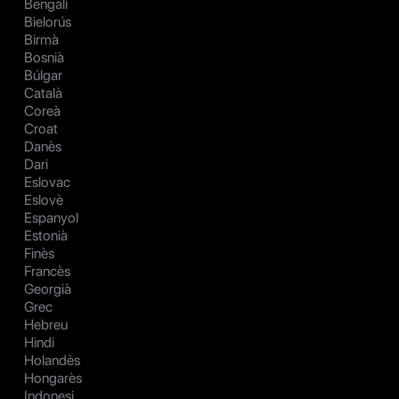
Bengalí
Bielorús
Birmà
Bosnià
Búlgar
Català
Coreà
Croat
Danès
Dari
Eslovac
Eslovè
Espanyol
Estonià
Finès
Francès
Georgià
Grec
Hebreu
Hindi
Holandès
Hongarès
Indonesi