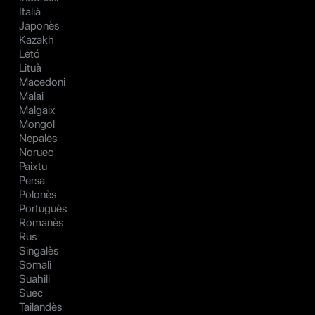
Italià
Japonès
Kazakh
Letó
Lituà
Macedoni
Malai
Malgaix
Mongol
Nepalès
Noruec
Paixtu
Persa
Polonès
Portuguès
Romanès
Rus
Singalès
Somali
Suahili
Suec
Tailandès