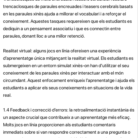
trencaclosques de paraules encreuades i teasers cerebrals basats
en les paraules xinès ajuda a millorar el vocabulari i a reforçar el
coneixement. Aquestes tasques requereixen que els estudiants es
dediquin a un pensament associatiu i que es connectin entre
paraules, donant lloc a una millor retenció.
Realitat virtual: alguns jocs en línia ofereixen una experiència
d’aprenentatge única mitjançant la realitat virtual. Els estudiants es
submergeixen en un entorn simulat xinès-on han d’utilitzar el seu
coneixement de les paraules xinès per interactuar amb el món
circumdant. Aquest enfocament enriqueix l’aprenentatge i ajuda els
estudiants a aplicar els seus coneixements en situacions de la vida
real.
1.4 Feedback i correcció d’errors: la retroalimentació instantània és
un aspecte crucial que contribueix a un aprenentatge més eficaç.
Molts jocs en línia proporcionen als estudiants comentaris
immediats sobre si van respondre correctament a una pregunta o