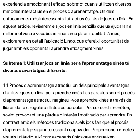
experiència emocionant i eficaç, sobretot quan s’utilitzen diversos
mètodes interactius en el procés d’aprenentatge. Un dels
enfocaments més interessants i atractius és l’ús de jocs en línia. En
aquest article, revisarem els jocs en línia senzills que us ajudaran a
millorar el vostre vocabulari xinès amb plaer i facilitat. A més,
explorarem en detall l’aplicació Lingo, que ofereix l’oportunitat de
jugar amb els oponents i aprendre eficaçment xinès.
Subtema 1: Utilitzar jocs en línia per a l'aprenentatge xinès té
diversos avantatges diferents:
1.1 Procés d’aprenentatge atractiu: un dels principals avantatges
d’utilitzar jocs en línia per aprendre xinès Les paraules són el procés
d’aprenentatge atractiu. Imagineu -vos aprendre xinès a través de
llibres de text regulars i llistes de paraules. Pot ser sord i monòton,
sovint provocant una pèrdua d’interès i motivació per aprendre. En
contrast amb els mètodes tradicionals, els jocs fan que el procés
d’aprenentatge sigui interessant i captivador. Proporcionen efectes
visuals i d’àudio, així com escenaris únics que enriqueixen