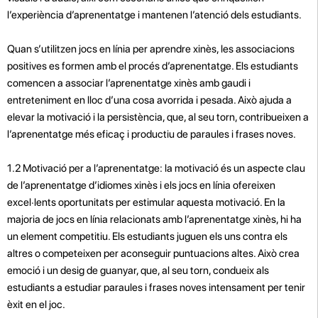
l’experiència d’aprenentatge i mantenen l’atenció dels estudiants.
Quan s’utilitzen jocs en línia per aprendre xinès, les associacions
positives es formen amb el procés d’aprenentatge. Els estudiants
comencen a associar l’aprenentatge xinès amb gaudi i
entreteniment en lloc d’una cosa avorrida i pesada. Això ajuda a
elevar la motivació i la persistència, que, al seu torn, contribueixen a
l’aprenentatge més eficaç i productiu de paraules i frases noves.
1.2 Motivació per a l’aprenentatge: la motivació és un aspecte clau
de l’aprenentatge d’idiomes xinès i els jocs en línia ofereixen
excel·lents oportunitats per estimular aquesta motivació. En la
majoria de jocs en línia relacionats amb l’aprenentatge xinès, hi ha
un element competitiu. Els estudiants juguen els uns contra els
altres o competeixen per aconseguir puntuacions altes. Això crea
emoció i un desig de guanyar, que, al seu torn, condueix als
estudiants a estudiar paraules i frases noves intensament per tenir
èxit en el joc.