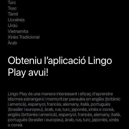
Turc
Txec
Tàmil
Ucraïnès
Urdú
Vietnamita
Xinès Tradicional
Àrab
Obteniu l’aplicació Lingo
Play avui!
Lingo Play és una manera interessant i eficaç d'aprendre
idiomes estrangers i memoritzar paraules en anglès (britànic
i americà), espanyol, francès, alemany, italià, portuguès
(brasiler i europeu), àrab, rus, turc, japonès, xinès o coreà,
anglès (britanès i americà), espanyol, francès, alemany, italià,
portuguès (brasiler i europeu), àrab, rus, turc, japonès, xinès
o coreà.