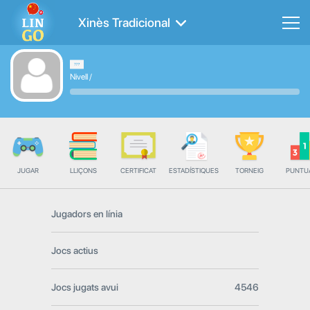
Xinès Tradicional
Nivell
/
JUGAR
LLIÇONS
CERTIFICAT
ESTADÍSTIQUES
TORNEIG
PUNTU
Jugadors en línia
Jocs actius
Jocs jugats avui
4546