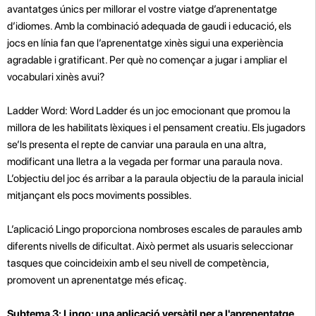
avantatges únics per millorar el vostre viatge d’aprenentatge
d’idiomes. Amb la combinació adequada de gaudi i educació, els
jocs en línia fan que l’aprenentatge xinès sigui una experiència
agradable i gratificant. Per què no començar a jugar i ampliar el
vocabulari xinès avui?
Ladder Word: Word Ladder és un joc emocionant que promou la
millora de les habilitats lèxiques i el pensament creatiu. Els jugadors
se’ls presenta el repte de canviar una paraula en una altra,
modificant una lletra a la vegada per formar una paraula nova.
L’objectiu del joc és arribar a la paraula objectiu de la paraula inicial
mitjançant els pocs moviments possibles.
L’aplicació Lingo proporciona nombroses escales de paraules amb
diferents nivells de dificultat. Això permet als usuaris seleccionar
tasques que coincideixin amb el seu nivell de competència,
promovent un aprenentatge més eficaç.
Subtema 3: Lingo: una aplicació versàtil per a l'aprenentatge