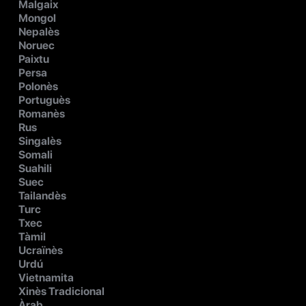
Malgaix
Mongol
Nepalès
Noruec
Paixtu
Persa
Polonès
Portuguès
Romanès
Rus
Singalès
Somali
Suahili
Suec
Tailandès
Turc
Txec
Tàmil
Ucraïnès
Urdú
Vietnamita
Xinès Tradicional
Àrab