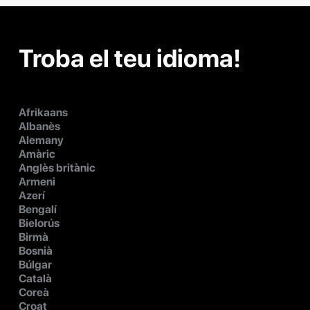
Troba el teu idioma!
Afrikaans
Albanès
Alemany
Amàric
Anglès britànic
Armeni
Azerí
Bengalí
Bielorús
Birmà
Bosnià
Búlgar
Català
Coreà
Croat