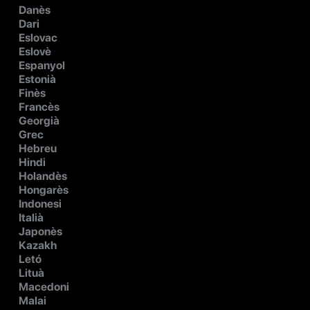
Danès
Dari
Eslovac
Eslovè
Espanyol
Estonià
Finès
Francès
Georgià
Grec
Hebreu
Hindi
Holandès
Hongarès
Indonesi
Italià
Japonès
Kazakh
Letó
Lituà
Macedoni
Malai