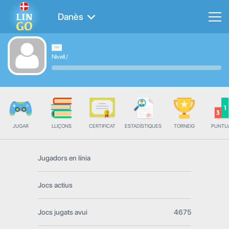
Danès
Nivell
/
JUGAR
LLIÇONS
CERTIFICAT
ESTADÍSTIQUES
TORNEIG
PUNTU
Jugadors en línia
Jocs actius
Jocs jugats avui
4675