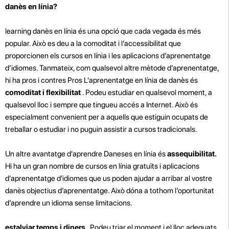
danès en línia?
learning danès en línia és una opció que cada vegada és més
popular. Això es deu a la comoditat i l’accessibilitat que
proporcionen els cursos en línia i les aplicacions d’aprenentatge
d’idiomes. Tanmateix, com qualsevol altre mètode d’aprenentatge,
hi ha pros i contres Pros
L'aprenentatge en línia de danès és
comoditat i flexibilitat
. Podeu estudiar en qualsevol moment, a
qualsevol lloc i sempre que tingueu accés a Internet. Això és
especialment convenient per a aquells que estiguin ocupats de
treballar o estudiar i no puguin assistir a cursos tradicionals.
Un altre avantatge d'aprendre Daneses en línia és
assequibilitat.
Hi ha un gran nombre de cursos en línia gratuïts i aplicacions
d'aprenentatge d'idiomes que us poden ajudar a arribar al vostre
danès objectius d’aprenentatge. Això dóna a tothom l’oportunitat
d’aprendre un idioma sense limitacions.
estalviar temps i diners
. Podeu triar el moment i el lloc adequats