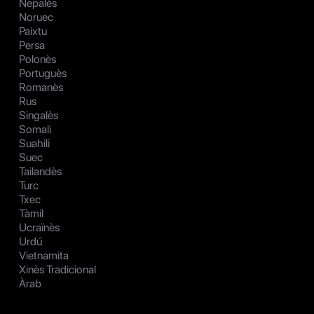
Nepalès
Noruec
Paixtu
Persa
Polonès
Portuguès
Romanès
Rus
Singalès
Somali
Suahili
Suec
Tailandès
Turc
Txec
Tàmil
Ucraïnès
Urdú
Vietnamita
Xinès Tradicional
Àrab