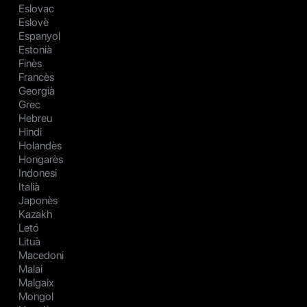
Eslovac
Eslovè
Espanyol
Estonià
Finès
Francès
Georgià
Grec
Hebreu
Hindi
Holandès
Hongarès
Indonesi
Italià
Japonès
Kazakh
Letó
Lituà
Macedoni
Malai
Malgaix
Mongol