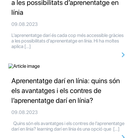
a les possibilitats d’aprenentatge en
línia
09.08.2023
L'aprenentatge darí és cada cop més accessible gràcies
a les possibilitats d'aprenentatge en línia. Hi ha moltes
aplica […]
Aprenentatge darí en línia: quins són
els avantatges i els contres de
l’aprenentatge darí en línia?
09.08.2023
Quins són els avantatges i els contres de l’aprenentatge
darí en línia? learning darí en línia és una opció que […]