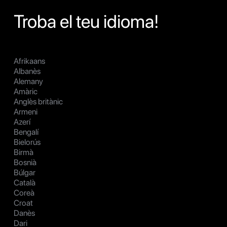
Troba el teu idioma!
Afrikaans
Albanès
Alemany
Amàric
Anglès britànic
Armeni
Azerí
Bengalí
Bielorús
Birmà
Bosnià
Búlgar
Català
Coreà
Croat
Danès
Dari