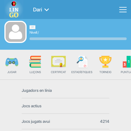
Dari
Nivell
/
JUGAR
LLIÇONS
CERTIFICAT
ESTADÍSTIQUES
TORNEIG
PUNTU
Jugadors en línia
Jocs actius
Jocs jugats avui
4214