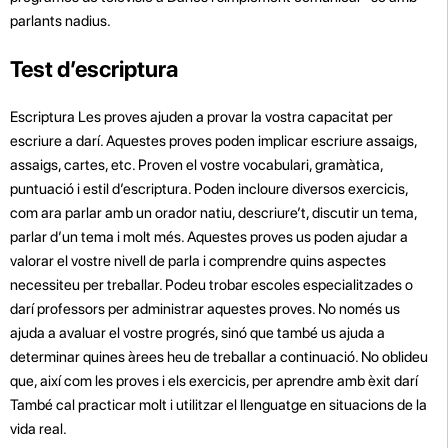
parlants nadius.
Test d’escriptura
Escriptura Les proves ajuden a provar la vostra capacitat per
escriure a darí. Aquestes proves poden implicar escriure assaigs,
assaigs, cartes, etc. Proven el vostre vocabulari, gramàtica,
puntuació i estil d’escriptura. Poden incloure diversos exercicis,
com ara parlar amb un orador natiu, descriure’t, discutir un tema,
parlar d’un tema i molt més. Aquestes proves us poden ajudar a
valorar el vostre nivell de parla i comprendre quins aspectes
necessiteu per treballar. Podeu trobar escoles especialitzades o
darí professors per administrar aquestes proves. No només us
ajuda a avaluar el vostre progrés, sinó que també us ajuda a
determinar quines àrees heu de treballar a continuació. No oblideu
que, així com les proves i els exercicis, per aprendre amb èxit darí
També cal practicar molt i utilitzar el llenguatge en situacions de la
vida real.