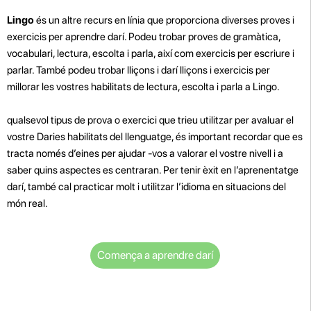
Lingo
és un altre recurs en línia que proporciona diverses proves i
exercicis per aprendre darí. Podeu trobar proves de gramàtica,
vocabulari, lectura, escolta i parla, així com exercicis per escriure i
parlar. També podeu trobar lliçons i darí lliçons i exercicis per
millorar les vostres habilitats de lectura, escolta i parla a Lingo.
qualsevol tipus de prova o exercici que trieu utilitzar per avaluar el
vostre Daries habilitats del llenguatge, és important recordar que es
tracta només d’eines per ajudar -vos a valorar el vostre nivell i a
saber quins aspectes es centraran. Per tenir èxit en l’aprenentatge
darí, també cal practicar molt i utilitzar l’idioma en situacions del
món real.
Comença a aprendre darí