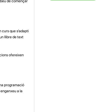
cabeu de començar
un curs que s’adapti
un llibre de text
acions ofereixen
 una programació
s enganxeu a la