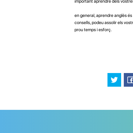
important aprendre dels vostres
en general, aprendre anglès és
consells, podeu assolir els vo
prou temps i esforç.