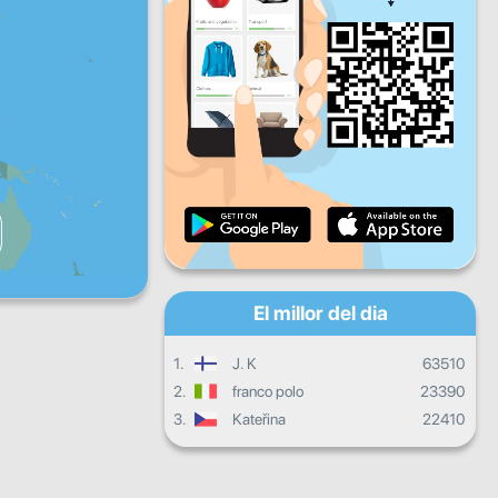
Dv
Ds
Dg
Progrés diari
Progrés mensual
Certificat
Progrés general
El millor del dia
1.
J. K
63510
2.
franco polo
23390
3.
Kateřina
22410