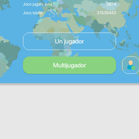
Jocs jugats avui
3874
Jocs totals
31536443
Un jugador
Multijugador