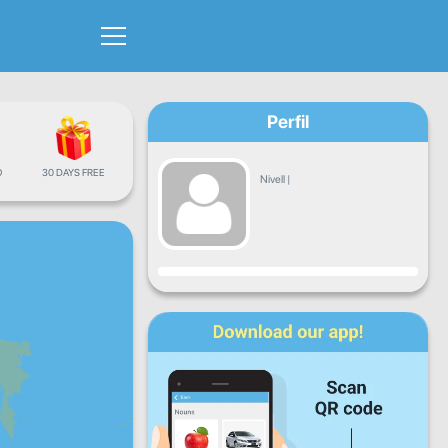
Perfil
Ó
30 DAYS FREE
Nivell
|
Progrés
Dl
Dt
Dc
Dj