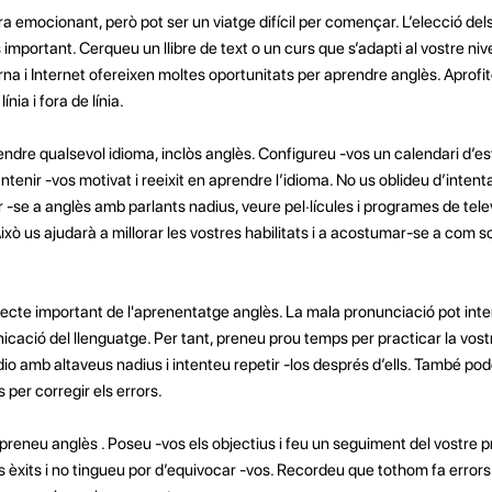
 emocionant, però pot ser un viatge difícil per començar. L’elecció dels
 important. Cerqueu un llibre de text o un curs que s’adapti al vostre ni
na i Internet ofereixen moltes oportunitats per aprendre anglès. Aprofiteu
nia i fora de línia.
endre qualsevol idioma, inclòs anglès. Configureu -vos un calendari d’est
tenir -vos motivat i reeixit en aprendre l’idioma. No us oblideu d’intentar
se a anglès amb parlants nadius, veure pel·lícules i programes de telev
Això us ajudarà a millorar les vostres habilitats i a acostumar-se a com s
ecte important de l'aprenentatge anglès. La mala pronunciació pot inter
nicació del llenguatge. Per tant, preneu prou temps per practicar la vos
io amb altaveus nadius i intenteu repetir -los després d’ells. També po
s per corregir els errors.
reneu anglès . Poseu -vos els objectius i feu un seguiment del vostre p
xits i no tingueu por d’equivocar -vos. Recordeu que tothom fa errors i