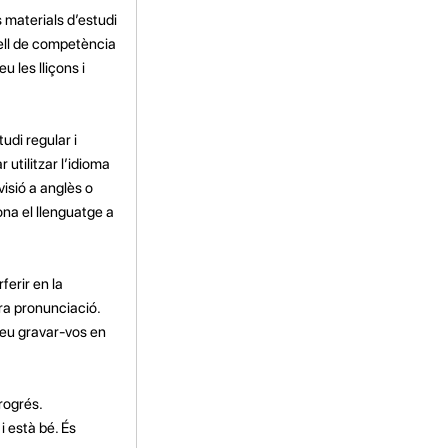
 materials d’estudi
vell de competència
 les lliçons i
udi regular i
 utilitzar l’idioma
isió a anglès o
ona el llenguatge a
ferir en la
tra pronunciació.
deu gravar-vos en
rogrés.
 està bé. És