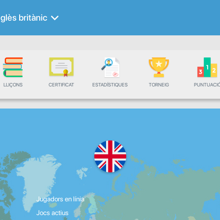
glès britànic
LLIÇONS
CERTIFICAT
ESTADÍSTIQUES
TORNEIG
PUNTUACI
Jugadors en línia
Jocs actius