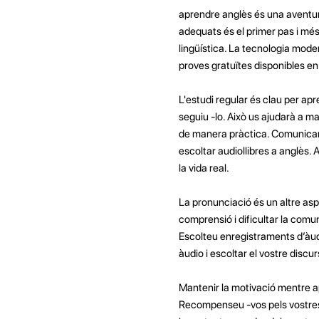
aprendre anglès és una aventura
adequats és el primer pas i més
lingüística. La tecnologia moder
proves gratuïtes disponibles en lí
L'estudi regular és clau per apr
seguiu -lo. Això us ajudarà a man
de manera pràctica. Comunicar -
escoltar audiollibres a anglès. 
la vida real.
La pronunciació és un altre asp
comprensió i dificultar la comu
Escolteu enregistraments d’àud
àudio i escoltar el vostre discur
Mantenir la motivació mentre ap
Recompenseu -vos pels vostres è