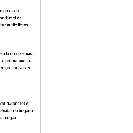
idioma a la
nadius si és
tar audiollibres.
 en la comprensió i
tra pronunciació.
deu gravar-vos en
vat durant tot el
èxits i no tingueu
 i seguir