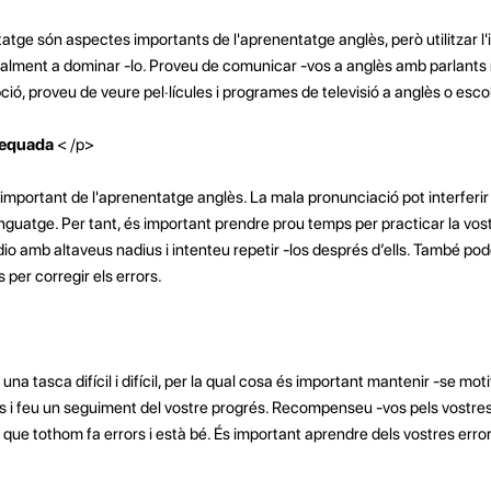
tatge són aspectes importants de l'aprenentatge anglès, però utilitzar l'
ealment a dominar -lo. Proveu de comunicar -vos a anglès amb parlants 
ció, proveu de veure pel·lícules i programes de televisió a anglès o escol
dequada
< /p>
mportant de l'aprenentatge anglès. La mala pronunciació pot interferir
lenguatge. Per tant, és important prendre prou temps per practicar la vos
io amb altaveus nadius i intenteu repetir -los després d’ells. També po
s per corregir els errors.
na tasca difícil i difícil, per la qual cosa és important mantenir -se moti
s i feu un seguiment del vostre progrés. Recompenseu -vos pels vostres 
que tothom fa errors i està bé. És important aprendre dels vostres errors