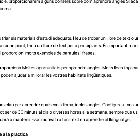
ticle, proporcionarem alguns consells sobre com aprendre anglès Si a
idioma.
 triar els materials d'estudi adequats. Heu de trobar un llibre de text o 
un principiant, trieu un llibre de text per a principiants. És important triar 
ll i proporcioni molts exemples de paraules i frases.
roporciona Moltes oportunitats per aprendre anglès. Molts llocs i aplic
 poden ajudar a millorar les vostres habilitats lingüístiques.
tors clau per aprendre qualsevol idioma, inclòs anglès. Configureu -vos
Pot ser de 30 minuts al dia o diverses hores a la setmana, sempre que u
arà a mantenir -vos motivat i a tenir èxit en aprendre el llenguatge.
e a la pràctica