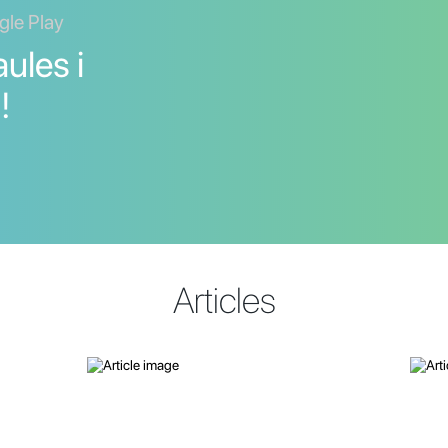
gle Play
ules i
!
Articles