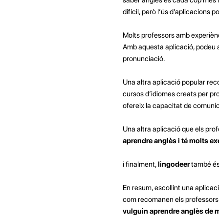
difícil, però l’ús d’aplicacions p
Molts professors amb experiè
Amb aquesta aplicació, podeu ap
pronunciació.
Una altra aplicació popular r
cursos d’idiomes creats per pr
ofereix la capacitat de comuni
Una altra aplicació que els p
aprendre anglès i té molts exer
i finalment,
lingodeer
també és
En resum, escollint una aplicaci
com recomanen els professors
vulguin aprendre anglès de 