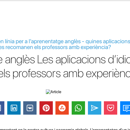
en línia per a l’aprenentatge anglès - quines aplicacion
es recomanen els professors amb experiència?
e anglès Les aplicacions d’id
ls professors amb experiènc
mportant en la nostra cultura i economia globals. L’aprenentatge d’un i