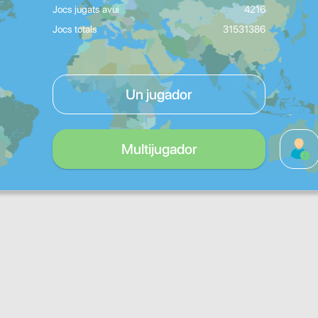
Jocs jugats avui
4216
Jocs totals
31531386
Un jugador
Multijugador