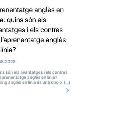
renentatge anglès en
ia: quins són els
antatges i els contres
 l’aprenentatge anglès
línia?
08.2023
s són els avantatges i els contres
’aprenentatge anglès en línia?
ning anglès en línia és una opció […]