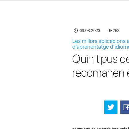
09.08.2023
258
Les millors aplicacions 
d’aprenentatge d’idiom
Quin tipus d
recomanen e
saber anglès és cada cop més i