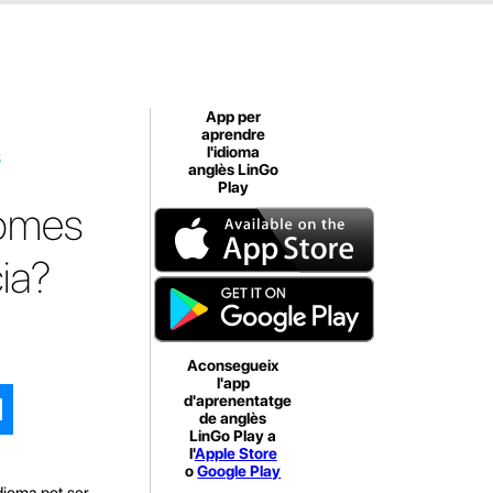
App per
aprendre
s
l'idioma
anglès LinGo
Play
iomes
ia?
Aconsegueix
l'app
d'aprenentatge
de anglès
LinGo Play a
l'
Apple Store
o
Google Play
dioma pot ser