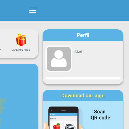
Perfil
Ó
30 DAYS FREE
Nivell
|
Progrés
Dl
Dt
Dc
Dj