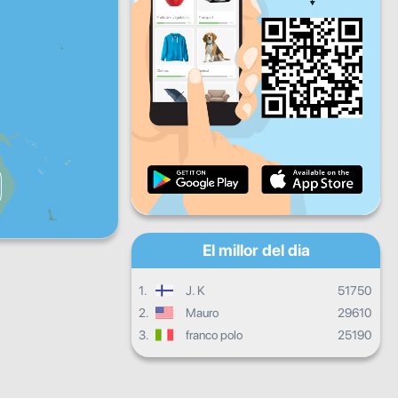
Dv
Ds
Dg
Progrés diari
Progrés mensual
Certificat
Progrés general
El millor del dia
1.
J. K
51750
2.
Mauro
29610
3.
franco polo
25190