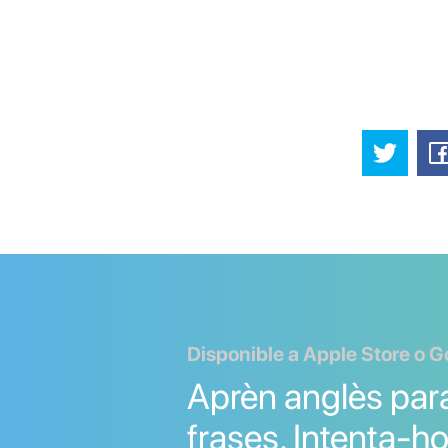
Disponible a Apple Store o G
Aprèn anglès para
frases. Intenta-ho