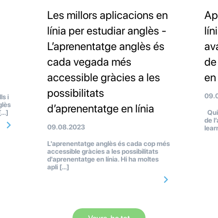
Les millors aplicacions en
Ap
línia per estudiar anglès -
lín
L’aprenentatge anglès és
av
cada vegada més
de
accessible gràcies a les
en 
possibilitats
09.
s i
glès
d’aprenentatge en línia
[…]
Quin
de l
09.08.2023
lear
L'aprenentatge anglès és cada cop més
accessible gràcies a les possibilitats
d'aprenentatge en línia. Hi ha moltes
apli […]