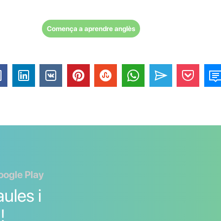
Comença a aprendre anglès
oogle Play
ules i
!