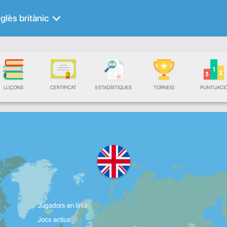
glès britànic
LLIÇONS
CERTIFICAT
ESTADÍSTIQUES
TORNEIG
PUNTUACI
Jugadors en línia
Jocs actius