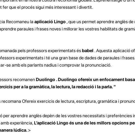
ot fer que el procés sigui més interessant i divertit.
ncia Recomaneu la
aplicació Lingo
, que us permet aprendre anglès de 
rendre paraules i frases noves i millorar les vostres habilitats de gramà
ecomanada pels professors experimentats és
babel
. Aquesta aplicació o
ofessors experimentats i té una gran base de dades de paraules i frase
car-se amb els parlants nadius i comprovar la pronunciació.
rofessors recomanen
Duolingo . Duolingo ofereix un enfocament basat 
cicis per a la gramàtica, la lectura, la redacció i la parla. "
 recomana Ofereix exercicis de lectura, escriptura, gramàtica i pronunc
ó per aprendre anglès depèn de les vostres necessitats i preferències in
 amb experiència,
L’aplicació Lingo és una de les millors opcions pe
manera lúdica.
>