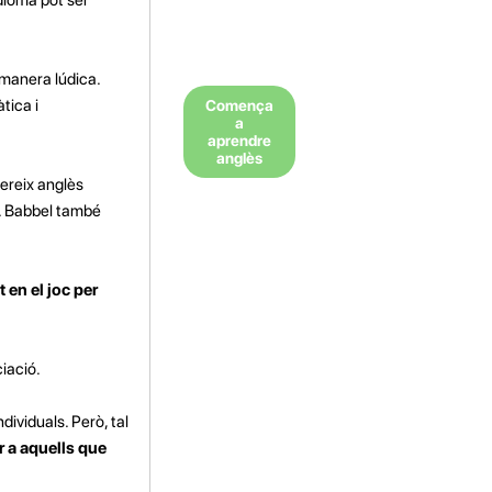
manera lúdica.
tica i
Comença
a
aprendre
anglès
fereix anglès
s. Babbel també
en el joc per
iació.
dividuals. Però, tal
r a aquells que