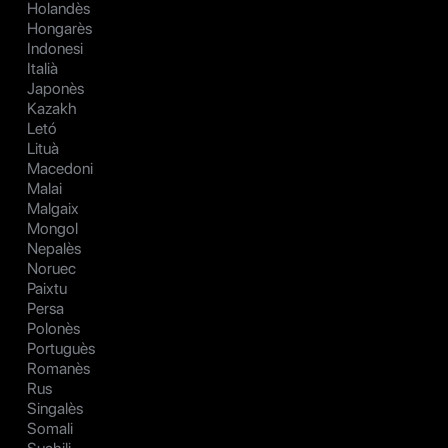
Holandès
Hongarès
Indonesi
Italià
Japonès
Kazakh
Letó
Lituà
Macedoni
Malai
Malgaix
Mongol
Nepalès
Noruec
Paixtu
Persa
Polonès
Portuguès
Romanès
Rus
Singalès
Somali