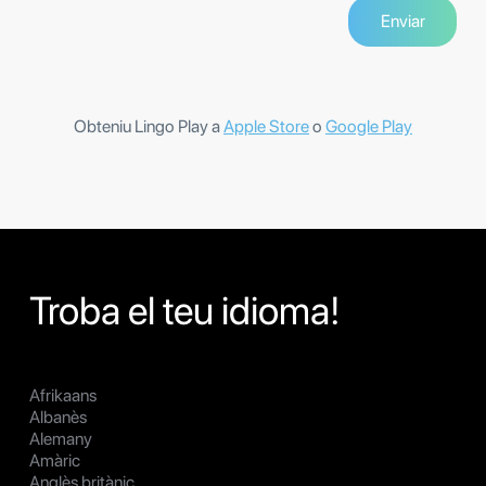
Obteniu Lingo Play a
Apple Store
o
Google Play
Troba el teu idioma!
Afrikaans
Albanès
Alemany
Amàric
Anglès britànic