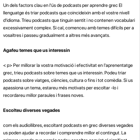
Un dels factors clau en l'ús de podcasts per aprendre grec El
llenguatge és triar podcasts que coincideixin amb el vostre nivell
d'idioma. Trieu podcasts que tinguin sentit i no contenen vocabulari
excessivament complex. Si cal, comenceu amb temes difícils per a
vosaltres i passeu gradualment a altres més avançats.
Agafeu temes que us interessin
< p>
Per millorar la vostra motivació i efectivitat en l'aprenentatge
grec, trieu podcasts sobre temes que us interessin. Podeu triar
podcasts sobre viatges, ciències, cultura o fins i tot comèdia. Si us
apassiona un tema, estareu més motivats per escoltar -lo i
recordareu millor paraules i frases noves.
Escolteu diverses vegades
com els audiollibres, escoltant podcasts en grec diverses vegades
us poden ajudar a recordar i comprendre millor el contingut. La