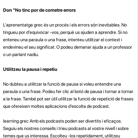
Don "No tinc por de cometre errors
L'aprenentatge grec és un procés i els errors són inevitables. No
tingueu por d’equivocar -vos, perquè us ajuden a aprendre. Si no
enteneu una paraula o una frase, intenteu utilitzar el context i
endevineu el seu significat. O podeu demanar ajuda a un professor
o un parlant nadiu.
Utilitzeu la pausa i repetiu
No dubteu a utilitzar la funció de pausa si voleu entendre una
paraula o una frase. Podeu fer clic al botó de pausa i tornar a tornar
a la frase. També pot ser útil utilitzar la funció de repetició de frases
que ofereixen moltes aplicacions d’escolta de podcast.
learning grec Amb els podcasts poden ser divertits i eficaços.
Seguiu els nostres consells i trieu podcasts al vostre nivell i sobre
temes que us interessa. Escolteu -los repetidament, utilitzeu