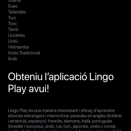
Suahili
Suec
Tailandès
Turc
Txec
Tàmil
Ucraïnès
Urdú
Vietnamita
Xinès Tradicional
Àrab
Obteniu l’aplicació Lingo
Play avui!
Lingo Play és una manera interessant i eficaç d'aprendre
idiomes estrangers i memoritzar paraules en anglès (britànic
i americà), espanyol, francès, alemany, italià, portuguès
(brasiler i europeu), àrab, rus, turc, japonès, xinès o coreà,