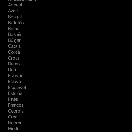
Armeni
Azerí
Bengalí
Bielorús
Birmà
Bosnià
Búlgar
Català
Coreà
Croat
Danès
Dari
Eslovac
Eslovè
Espanyol
Estonià
Finès
Francès
Georgià
Grec
Hebreu
Hindi