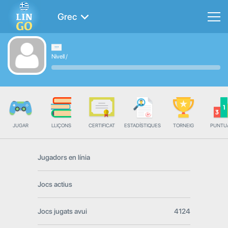
Grec
Nivell
/
JUGAR
LLIÇONS
CERTIFICAT
ESTADÍSTIQUES
TORNEIG
PUNTU
Jugadors en línia
Jocs actius
Jocs jugats avui
4124