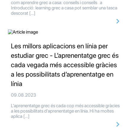
com aprendre grec a casa: consells i consells a
Introducció: learning grec a casa pot semblar una tasca
descorat […]
Les millors aplicacions en línia per
estudiar grec - L’aprenentatge grec és
cada vegada més accessible gràcies
a les possibilitats d’aprenentatge en
línia
09.08.2023
L'aprenentatge grec és cada cop més accessible gràcies
a les possibilitats d'aprenentatge en línia. Hi ha moltes
aplica […]