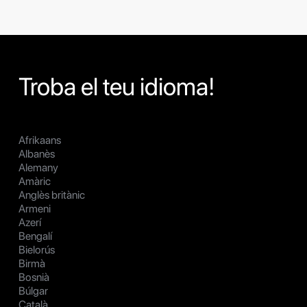
Troba el teu idioma!
Afrikaans
Albanès
Alemany
Amàric
Anglès britànic
Armeni
Azerí
Bengalí
Bielorús
Birmà
Bosnià
Búlgar
Català