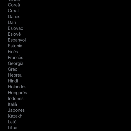
Coreà
Croat
Danès
Dari
Eslovac
Eslovè
Espanyol
Estonià
Finès
Francès
Georgià
Grec
Hebreu
Hindi
Holandès
Hongarès
Indonesi
Italià
Japonès
Kazakh
Letó
Lituà