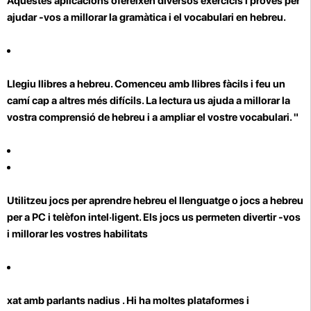
Aquestes aplicacions ofereixen diversos exercicis i proves per
ajudar -vos a millorar la gramàtica i el vocabulari en hebreu.
Llegiu llibres a hebreu.
Comenceu amb llibres fàcils i feu un
camí cap a altres més difícils. La lectura us ajuda a millorar la
vostra comprensió de hebreu i a ampliar el vostre vocabulari. "
Utilitzeu jocs per aprendre hebreu el llenguatge
o jocs a hebreu
per a PC i telèfon intel·ligent. Els jocs us permeten divertir -vos
i millorar les vostres habilitats
xat amb parlants nadius
. Hi ha moltes plataformes i