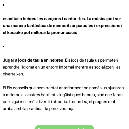
escoltar a hebreu les cançons i cantar -les.
La música pot ser
una manera fantàstica de memoritzar paraules i expressions i
el karaoke pot millorar la pronunciació.
Jugar a jocs de taula en hebreu.
Els jocs de taula us permeten
aprendre l'idioma en un entorn informal mentre es socialitzen i es
diverteixen.
El Els consells que hem tractat anteriorment no només us ajudaran
a millorar les vostres habilitats lingüístiques hebreu, sinó que faran
que sigui molt més divertit i atractiu. I recordeu, el progrés real
arriba amb la pràctica i la perseverança.