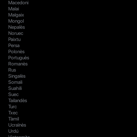
Macedoni
Malai
Malgaix
Mongol
Nepalès
Noruec
Paixtu
Persa
Polonès
Portuguès
Romanès
Rus
Singalès
Somali
Suahili
Suec
Tailandès
Turc
Txec
Tàmil
Ucraïnès
Urdú