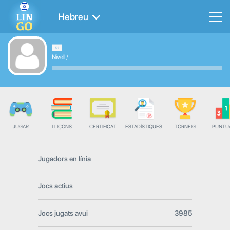
Hebreu
Nivell
/
JUGAR
LLIÇONS
CERTIFICAT
ESTADÍSTIQUES
TORNEIG
PUNTU
Jugadors en línia
Jocs actius
Jocs jugats avui
3985