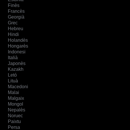
Finès
Francès
Georgià
Grec
Hebreu
Hindi
Holandès
Hongarès
Indonesi
Italià
Japonès
Kazakh
Letó
Lituà
Macedoni
Malai
Malgaix
Mongol
Nepalès
Noruec
Paixtu
Persa