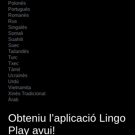
Polonès
Portuguès
Romanès
Rus
Singalès
Somali
Suahili
Suec
Tailandès
Turc
Txec
Tàmil
Ucraïnès
Urdú
Vietnamita
Xinès Tradicional
Àrab
Obteniu l’aplicació Lingo
Play avui!