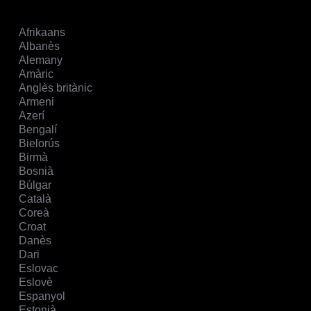
Afrikaans
Albanès
Alemany
Amàric
Anglès britànic
Armeni
Azerí
Bengalí
Bielorús
Birmà
Bosnià
Búlgar
Català
Coreà
Croat
Danès
Dari
Eslovac
Eslovè
Espanyol
Estonià