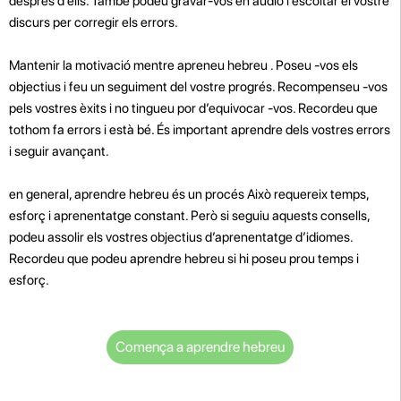
després d’ells. També podeu gravar-vos en àudio i escoltar el vostre
discurs per corregir els errors.
Mantenir la motivació mentre apreneu hebreu . Poseu -vos els
objectius i feu un seguiment del vostre progrés. Recompenseu -vos
pels vostres èxits i no tingueu por d’equivocar -vos. Recordeu que
tothom fa errors i està bé. És important aprendre dels vostres errors
i seguir avançant.
en general, aprendre hebreu és un procés Això requereix temps,
esforç i aprenentatge constant. Però si seguiu aquests consells,
podeu assolir els vostres objectius d’aprenentatge d’idiomes.
Recordeu que podeu aprendre hebreu si hi poseu prou temps i
esforç.
Comença a aprendre hebreu