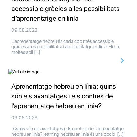
accessible gràcies a les possibilitats
d’aprenentatge en línia
09.08.2023
L'aprenentatge hebreu és cada cop més accessible
gràcies a les possibilitats d'aprenentatge en línia. Hi ha
moltes apli […]
Aprenentatge hebreu en línia: quins
són els avantatges i els contres de
l’aprenentatge hebreu en línia?
09.08.2023
Quins són els avantatges i els contres de l’aprenentatge
hebreu en línia? learning hebreu en línia és una opció […]