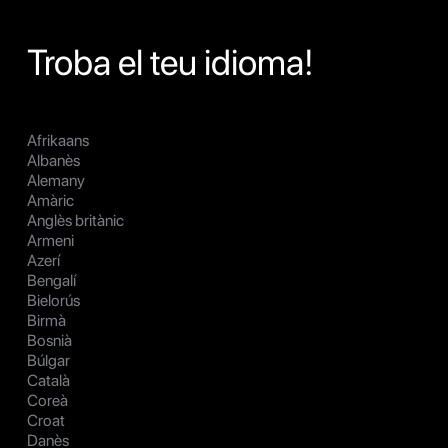
Troba el teu idioma!
Afrikaans
Albanès
Alemany
Amàric
Anglès britànic
Armeni
Azerí
Bengalí
Bielorús
Birmà
Bosnià
Búlgar
Català
Coreà
Croat
Danès