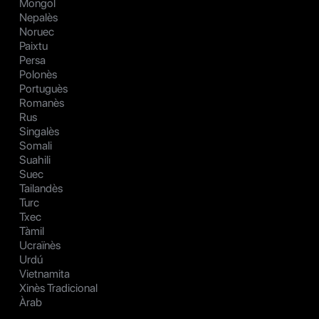
Mongol
Nepalès
Noruec
Paixtu
Persa
Polonès
Portuguès
Romanès
Rus
Singalès
Somali
Suahili
Suec
Tailandès
Turc
Txec
Tàmil
Ucraïnès
Urdú
Vietnamita
Xinès Tradicional
Àrab