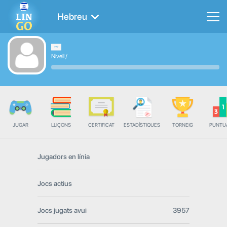
Hebreu
Nivell
/
JUGAR
LLIÇONS
CERTIFICAT
ESTADÍSTIQUES
TORNEIG
PUNTU
Jugadors en línia
Jocs actius
Jocs jugats avui
3957