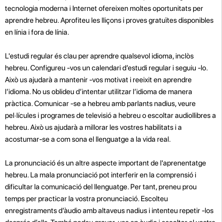
tecnologia moderna i Internet ofereixen moltes oportunitats per
aprendre hebreu. Aprofiteu les lliçons i proves gratuïtes disponibles
en línia i fora de línia.
L'estudi regular és clau per aprendre qualsevol idioma, inclòs
hebreu. Configureu -vos un calendari d’estudi regular i seguiu -lo.
Això us ajudarà a mantenir -vos motivat i reeixit en aprendre
l’idioma. No us oblideu d’intentar utilitzar l’idioma de manera
pràctica. Comunicar -se a hebreu amb parlants nadius, veure
pel·lícules i programes de televisió a hebreu o escoltar audiollibres a
hebreu. Això us ajudarà a millorar les vostres habilitats i a
acostumar-se a com sona el llenguatge a la vida real.
La pronunciació és un altre aspecte important de l'aprenentatge
hebreu. La mala pronunciació pot interferir en la comprensió i
dificultar la comunicació del llenguatge. Per tant, preneu prou
temps per practicar la vostra pronunciació. Escolteu
enregistraments d’àudio amb altaveus nadius i intenteu repetir -los