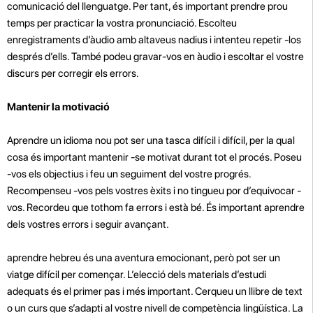
comunicació del llenguatge. Per tant, és important prendre prou
temps per practicar la vostra pronunciació. Escolteu
enregistraments d’àudio amb altaveus nadius i intenteu repetir -los
després d’ells. També podeu gravar-vos en àudio i escoltar el vostre
discurs per corregir els errors.
Mantenir la motivació
Aprendre un idioma nou pot ser una tasca difícil i difícil, per la qual
cosa és important mantenir -se motivat durant tot el procés. Poseu
-vos els objectius i feu un seguiment del vostre progrés.
Recompenseu -vos pels vostres èxits i no tingueu por d’equivocar -
vos. Recordeu que tothom fa errors i està bé. És important aprendre
dels vostres errors i seguir avançant.
aprendre hebreu és una aventura emocionant, però pot ser un
viatge difícil per començar. L’elecció dels materials d’estudi
adequats és el primer pas i més important. Cerqueu un llibre de text
o un curs que s’adapti al vostre nivell de competència lingüística. La