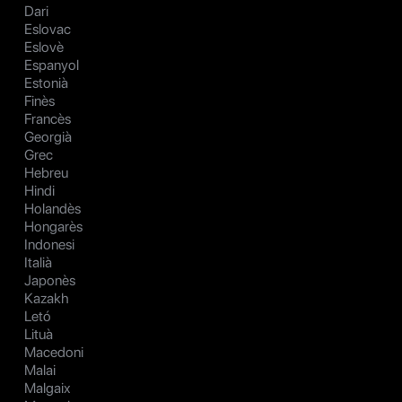
Dari
Eslovac
Eslovè
Espanyol
Estonià
Finès
Francès
Georgià
Grec
Hebreu
Hindi
Holandès
Hongarès
Indonesi
Italià
Japonès
Kazakh
Letó
Lituà
Macedoni
Malai
Malgaix