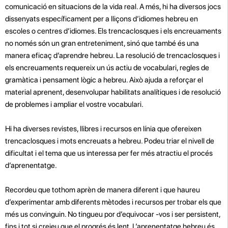
comunicació en situacions de la vida real. A més, hi ha diversos jocs
dissenyats específicament per a lliçons d’idiomes hebreu en
escoles o centres d’idiomes. Els trencaclosques i els encreuaments
no només són un gran entreteniment, sinó que també és una
manera eficaç d’aprendre hebreu. La resolució de trencaclosques i
els encreuaments requereix un ús actiu de vocabulari, regles de
gramàtica i pensament lògic a hebreu. Això ajuda a reforçar el
material aprenent, desenvolupar habilitats analítiques i de resolució
de problemes i ampliar el vostre vocabulari.
Hi ha diverses revistes, llibres i recursos en línia que ofereixen
trencaclosques i mots encreuats a hebreu. Podeu triar el nivell de
dificultat i el tema que us interessa per fer més atractiu el procés
d’aprenentatge.
Recordeu que tothom aprèn de manera diferent i que haureu
d’experimentar amb diferents mètodes i recursos per trobar els que
més us convinguin. No tingueu por d’equivocar -vos i ser persistent,
fins i tot si creieu que el progrés és lent. L’aprenentatge hebreu és