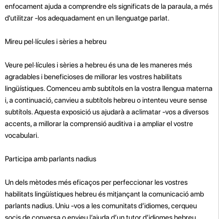
enfocament ajuda a comprendre els significats de la paraula, a més
d'utilitzar -los adequadament en un llenguatge parlat.
Mireu pel·lícules i sèries a hebreu
Veure pel·lícules i sèries a hebreu és una de les maneres més
agradables i beneficioses de millorar les vostres habilitats
lingüístiques. Comenceu amb subtítols en la vostra llengua materna
i, a continuació, canvieu a subtítols hebreu o intenteu veure sense
subtítols. Aquesta exposició us ajudarà a aclimatar -vos a diversos
accents, a millorar la comprensió auditiva i a ampliar el vostre
vocabulari.
Participa amb parlants nadius
Un dels mètodes més eficaços per perfeccionar les vostres
habilitats lingüístiques hebreu és mitjançant la comunicació amb
parlants nadius. Uniu -vos a les comunitats d’idiomes, cerqueu
socis de conversa o envieu l’ajuda d’un tutor d’idiomes hebreu.