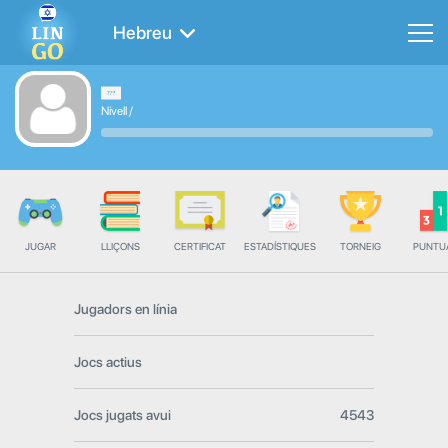
Hebreu
Nivell
/
JUGAR
LLIÇONS
CERTIFICAT
ESTADÍSTIQUES
TORNEIG
PUNTU
Jugadors en línia
Jocs actius
Jocs jugats avui
4543