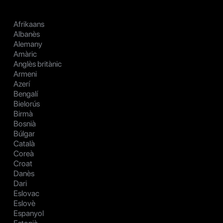
Afrikaans
Albanès
Alemany
Amàric
Anglès britànic
Armeni
Azerí
Bengalí
Bielorús
Birmà
Bosnià
Búlgar
Català
Coreà
Croat
Danès
Dari
Eslovac
Eslovè
Espanyol