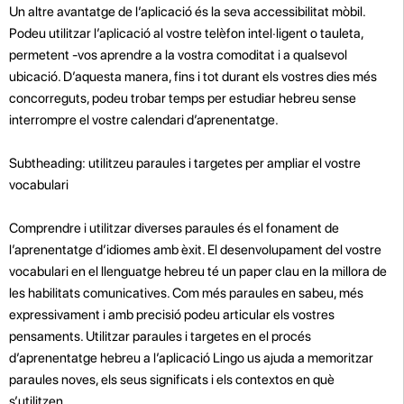
Un altre avantatge de l’aplicació és la seva accessibilitat mòbil.
Podeu utilitzar l’aplicació al vostre telèfon intel·ligent o tauleta,
permetent -vos aprendre a la vostra comoditat i a qualsevol
ubicació. D’aquesta manera, fins i tot durant els vostres dies més
concorreguts, podeu trobar temps per estudiar hebreu sense
interrompre el vostre calendari d’aprenentatge.
Subtheading: utilitzeu paraules i targetes per ampliar el vostre
vocabulari
Comprendre i utilitzar diverses paraules és el fonament de
l’aprenentatge d’idiomes amb èxit. El desenvolupament del vostre
vocabulari en el llenguatge hebreu té un paper clau en la millora de
les habilitats comunicatives. Com més paraules en sabeu, més
expressivament i amb precisió podeu articular els vostres
pensaments. Utilitzar paraules i targetes en el procés
d’aprenentatge hebreu a l’aplicació Lingo us ajuda a memoritzar
paraules noves, els seus significats i els contextos en què
s’utilitzen.