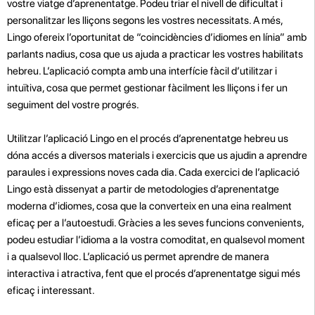
vostre viatge d’aprenentatge. Podeu triar el nivell de dificultat i
personalitzar les lliçons segons les vostres necessitats. A més,
Lingo ofereix l’oportunitat de “coincidències d’idiomes en línia” amb
parlants nadius, cosa que us ajuda a practicar les vostres habilitats
hebreu. L’aplicació compta amb una interfície fàcil d’utilitzar i
intuïtiva, cosa que permet gestionar fàcilment les lliçons i fer un
seguiment del vostre progrés.
Utilitzar l’aplicació Lingo en el procés d’aprenentatge hebreu us
dóna accés a diversos materials i exercicis que us ajudin a aprendre
paraules i expressions noves cada dia. Cada exercici de l’aplicació
Lingo està dissenyat a partir de metodologies d’aprenentatge
moderna d’idiomes, cosa que la converteix en una eina realment
eficaç per a l’autoestudi. Gràcies a les seves funcions convenients,
podeu estudiar l’idioma a la vostra comoditat, en qualsevol moment
i a qualsevol lloc. L’aplicació us permet aprendre de manera
interactiva i atractiva, fent que el procés d’aprenentatge sigui més
eficaç i interessant.