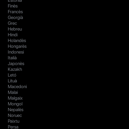
Estonià
Finès
Francès
Georgià
Grec
Hebreu
Hindi
Holandès
Hongarès
Indonesi
Italià
Japonès
Kazakh
Letó
Lituà
Macedoni
Malai
Malgaix
Mongol
Nepalès
Noruec
Paixtu
Persa