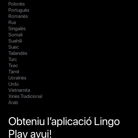
Polonès
Portuguès
Romanès
Rus
Singalès
Somali
Suahili
Suec
Tailandès
Turc
Txec
Tàmil
Ucraïnès
Urdú
Vietnamita
Xinès Tradicional
Àrab
Obteniu l’aplicació Lingo
Play avui!