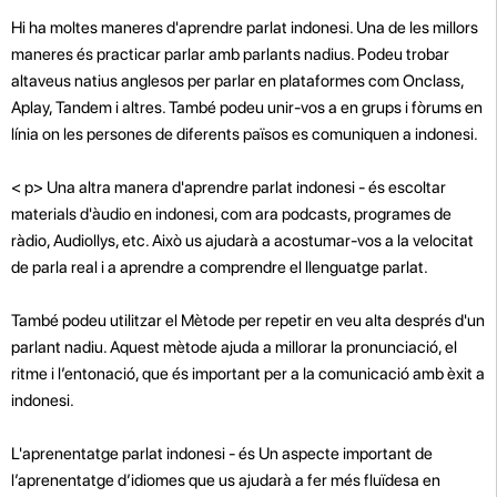
Hi ha moltes maneres d'aprendre parlat indonesi. Una de les millors
maneres és practicar parlar amb parlants nadius. Podeu trobar
altaveus natius anglesos per parlar en plataformes com Onclass,
Aplay, Tandem i altres. També podeu unir-vos a
en grups i fòrums en
línia on les persones de diferents països es comuniquen a indonesi.
< p>
Una altra manera d'aprendre parlat indonesi - és escoltar
materials d'àudio en indonesi, com ara podcasts, programes de
ràdio, Audiollys, etc. Això us ajudarà a acostumar-vos a la velocitat
de parla real i a aprendre a comprendre el llenguatge parlat.
També podeu utilitzar el Mètode per repetir en veu alta després d'un
parlant nadiu. Aquest mètode ajuda a millorar la pronunciació, el
ritme i l’entonació, que és important per a la comunicació amb èxit a
indonesi.
L'aprenentatge parlat indonesi - és Un aspecte important de
l’aprenentatge d’idiomes que us ajudarà a fer més fluïdesa en