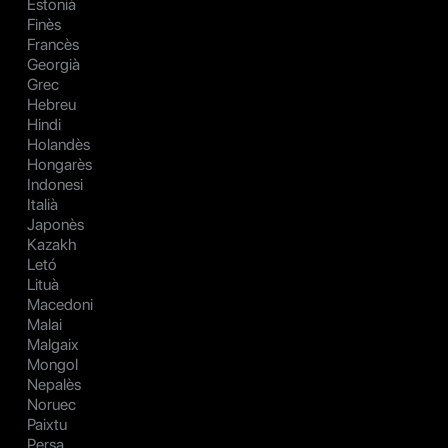
Estonià
Finès
Francès
Georgià
Grec
Hebreu
Hindi
Holandès
Hongarès
Indonesi
Italià
Japonès
Kazakh
Letó
Lituà
Macedoni
Malai
Malgaix
Mongol
Nepalès
Noruec
Paixtu
Persa