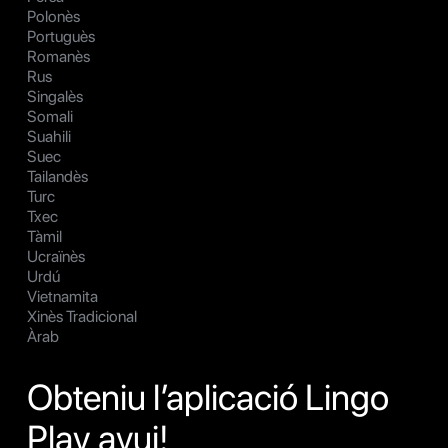
Polonès
Portuguès
Romanès
Rus
Singalès
Somali
Suahili
Suec
Tailandès
Turc
Txec
Tàmil
Ucraïnès
Urdú
Vietnamita
Xinès Tradicional
Àrab
Obteniu l’aplicació Lingo
Play avui!