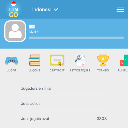
Indonesi
Nivell
/
JUGAR
LLIÇONS
CERTIFICAT
ESTADÍSTIQUES
TORNEIG
PUNTU
Jugadors en línia
Jocs actius
Jocs jugats avui
3808