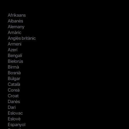
Afrikaans
Albanès
Alemany
Amàric
Anglès britànic
Armeni
Azerí
Bengalí
Bielorús
Birmà
Bosnià
Búlgar
Català
Coreà
Croat
Danès
Dari
Eslovac
Eslovè
Espanyol