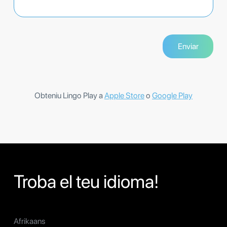
Obteniu Lingo Play a
Apple Store
o
Google Play
Troba el teu idioma!
Afrikaans