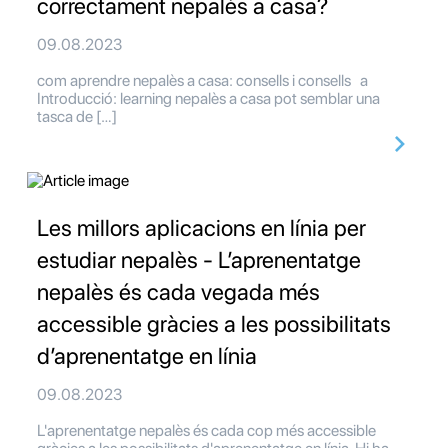
correctament nepalès a casa?
09.08.2023
com aprendre nepalès a casa: consells i consells a
Introducció: learning nepalès a casa pot semblar una
tasca de […]
Les millors aplicacions en línia per
estudiar nepalès - L’aprenentatge
nepalès és cada vegada més
accessible gràcies a les possibilitats
d’aprenentatge en línia
09.08.2023
L'aprenentatge nepalès és cada cop més accessible