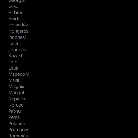
Georgià
Grec
Hebreu
Hindi
Holandès
Hongarès
Indonesi
Italià
Japonès
Kazakh
Letó
Lituà
Macedoni
Malai
Malgaix
Mongol
Nepalès
Noruec
Paixtu
Persa
Polonès
Portuguès
Romanès