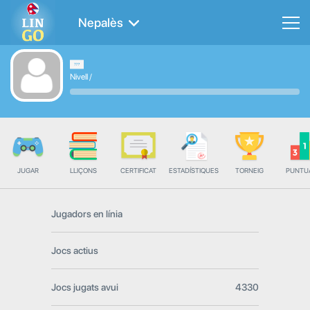
Nepalès
Nivell
/
JUGAR
LLIÇONS
CERTIFICAT
ESTADÍSTIQUES
TORNEIG
PUNTU
Jugadors en línia
Jocs actius
Jocs jugats avui
4330