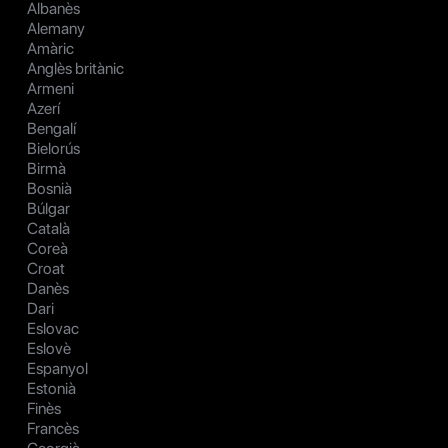
Albanès
Alemany
Amàric
Anglès britànic
Armeni
Azerí
Bengalí
Bielorús
Birmà
Bosnià
Búlgar
Català
Coreà
Croat
Danès
Dari
Eslovac
Eslovè
Espanyol
Estonià
Finès
Francès