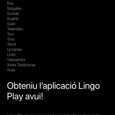
Rus
Singalès
Somali
Suahili
Suec
Tailandès
Turc
Txec
Tàmil
Ucraïnès
Urdú
Vietnamita
Xinès Tradicional
Àrab
Obteniu l’aplicació Lingo
Play avui!