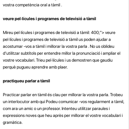
vostra competència oral a tàmil .
veure pel·lícules i programes de televisió a tàmil
Mireu pel·lícules i programes de televisió a tàmil: 400;"> veure
pel·lícules i programes de televisió a tàmil us poden ajudar a
acostumar -vos a tàmil i millorar la vostra parla . No us oblideu
d’utilitzar subtítols per entendre millor la pronunciació i ampliar el
vostre vocabulari. Trieu pel·lícules i us demostren que gaudiu
perquè pugueu aprendre amb plaer.
practiqueu parlar a tàmil
Practicar parlar en tàmil és clau per millorar la vostra parla. Trobeu
un interlocutor amb qui Podeu comunicar -vos regularment a tàmil,
com ara un amic o un professor. Intenteu utilitzar paraules i
expressions noves que heu après per millorar el vostre vocabulari i
gramàtica.