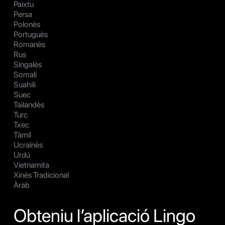
Paixtu
Persa
Polonès
Portuguès
Romanès
Rus
Singalès
Somali
Suahili
Suec
Tailandès
Turc
Txec
Tàmil
Ucraïnès
Urdú
Vietnamita
Xinès Tradicional
Àrab
Obteniu l’aplicació Lingo