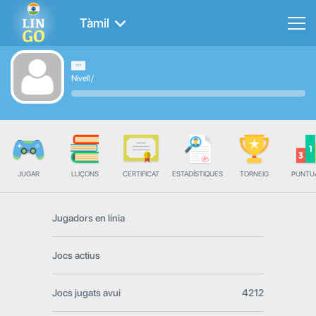
Tàmil
Nivell
/
JUGAR
LLIÇONS
CERTIFICAT
ESTADÍSTIQUES
TORNEIG
PUNTU
Jugadors en línia
Jocs actius
Jocs jugats avui
4212