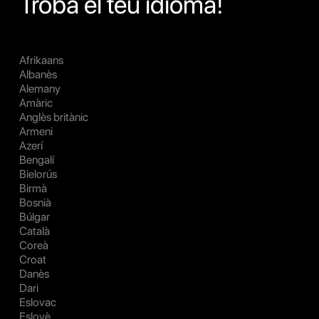
Troba el teu idioma!
Afrikaans
Albanès
Alemany
Amàric
Anglès britànic
Armeni
Azerí
Bengalí
Bielorús
Birmà
Bosnià
Búlgar
Català
Coreà
Croat
Danès
Dari
Eslovac
Eslovè