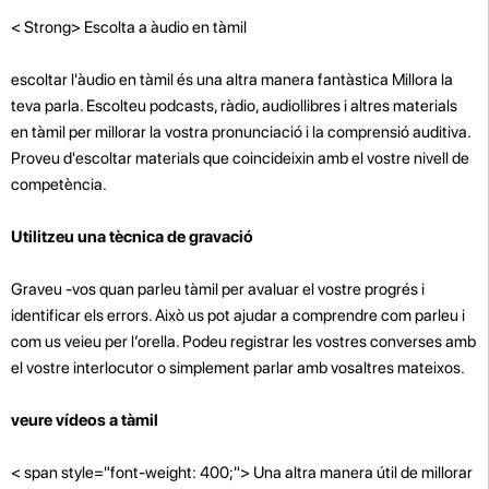
< Strong> Escolta a àudio en tàmil
escoltar l'àudio en tàmil és una altra manera fantàstica Millora la
teva parla. Escolteu podcasts, ràdio, audiollibres i altres materials
en tàmil per millorar la vostra pronunciació i la comprensió auditiva.
Proveu d'escoltar materials que coincideixin amb el vostre nivell de
competència.
Utilitzeu una tècnica de gravació
Graveu -vos quan parleu tàmil per avaluar el vostre progrés i
identificar els errors. Això us pot ajudar a comprendre com parleu i
com us veieu per l’orella. Podeu registrar les vostres converses amb
el vostre interlocutor o simplement parlar amb vosaltres mateixos.
veure vídeos a tàmil
< span style="font-weight: 400;"> Una altra manera útil de millorar