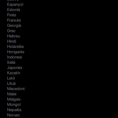
Espanyol
Estonià
Finès
Francès
Georgià
Grec
Hebreu
Hindi
Holandès
Hongarès
Indonesi
Italià
Japonès
Kazakh
Letó
Lituà
Macedoni
Malai
Malgaix
Mongol
Nepalès
Noruec