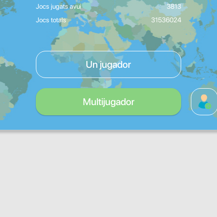
Jocs jugats avui
3813
Jocs totals
31536024
Un jugador
Multijugador