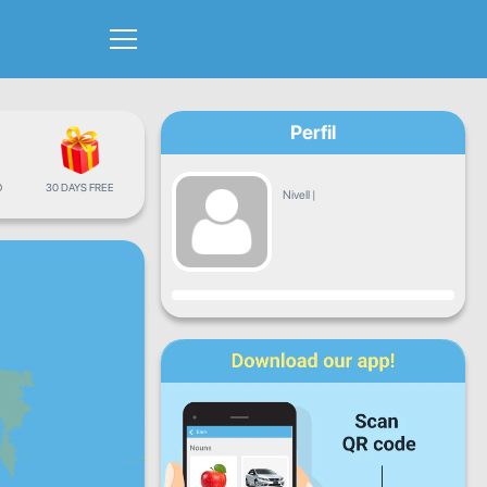
Perfil
Ó
30 DAYS FREE
Nivell
|
Progrés
Dl
Dt
Dc
Dj