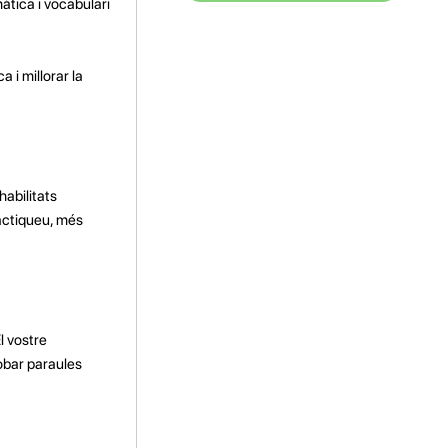
àtica i vocabulari
 i millorar la
habilitats
actiqueu, més
l vostre
obar paraules