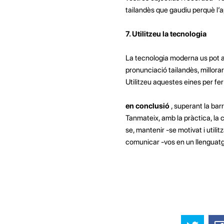
tailandès que gaudiu perquè l’ap
7. Utilitzeu la tecnologia
La tecnologia moderna us pot aj
pronunciació tailandès, millora
Utilitzeu aquestes eines per fe
en conclusió
, superant la bar
Tanmateix, amb la pràctica, la 
se, mantenir -se motivat i utilit
comunicar -vos en un llenguatg