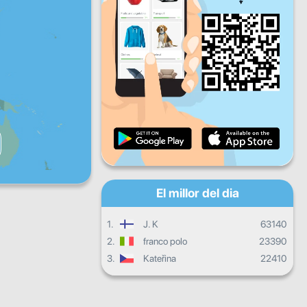
Dv
Ds
Dg
Progrés diari
Progrés mensual
Certificat
Progrés general
El millor del dia
1.
J. K
63140
2.
franco polo
23390
3.
Kateřina
22410