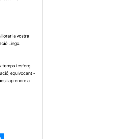
llorar la vostra
ació Lingo.
x temps i esforç.
ació, equivocant -
ques i aprendre a