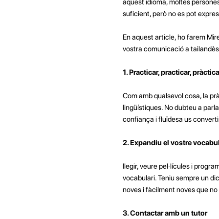
aquest idioma, moltes persones s
suficient, però no es pot express
En aquest article, ho farem Mire
vostra comunicació a tailandès
1. Practicar, practicar, pràctic
Com amb qualsevol cosa, la pràct
lingüístiques. No dubteu a par
confiança i fluïdesa us converti
2. Expandiu el vostre vocabul
llegir, veure pel·lícules i progr
vocabulari. Teniu sempre un di
noves i fàcilment noves que no
3. Contactar amb un tutor