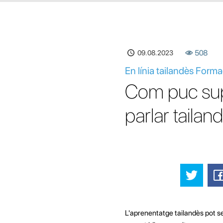
09.08.2023
508
En línia tailandès Form
Com puc supe
parlar tailan
L'aprenentatge tailandès pot se