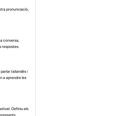
ostra pronunciació,
na conversa,
s respostes.
arlar tailandès i
n a aprendre les
tivat. Definiu els
teressants