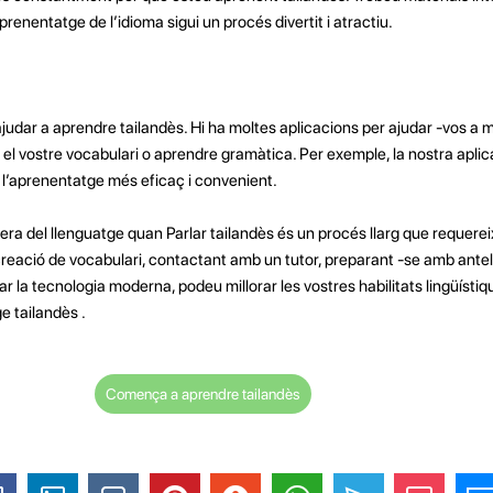
renentatge de l’idioma sigui un procés divertit i atractiu.
udar a aprendre tailandès. Hi ha moltes aplicacions per ajudar -vos a mi
r el vostre vocabulari o aprendre gramàtica. Per exemple, la nostra aplic
r l’aprenentatge més eficaç i convenient.
rera del llenguatge quan Parlar tailandès és un procés llarg que requerei
creació de vocabulari, contactant amb un tutor, preparant -se amb antel
zar la tecnologia moderna, podeu millorar les vostres habilitats lingüísti
e tailandès .
Comença a aprendre tailandès