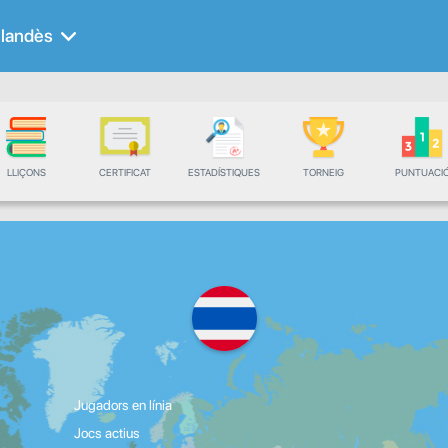
ilandès
LLIÇONS
CERTIFICAT
ESTADÍSTIQUES
TORNEIG
PUNTUACI
Jugadors en línia
Jocs actius