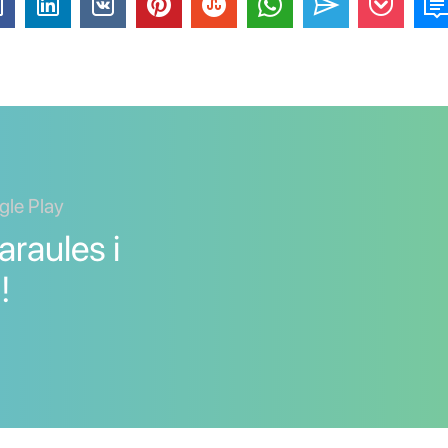
gle Play
araules i
!