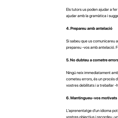
Els tutors us poden ajudar a fer
ajudar amb la gramàtica i sugge
4. Prepareu amb antelació
Si sabeu que us comunicareu a t
prepareu -vos amb antelació. Fe
5. No dubteu a cometre error
Ningú neix immediatament amb fl
cometeu errors, és un procés d
vostres debilitats i a treballar
6. Mantingueu-vos motivats
L'aprenentatge d'un idioma pot s
vostres objectius i recordeu -