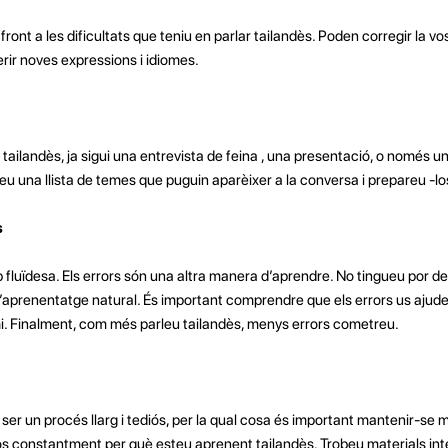
 front a les dificultats que teniu en parlar tailandès. Poden corregir la v
rir noves expressions i idiomes.
ailandès, ja sigui una entrevista de feina , una presentació, o només u
u una llista de temes que puguin aparèixer a la conversa i prepareu -lo
s
uïdesa. Els errors són una altra manera d’aprendre. No tingueu por de p
’aprenentatge natural. És important comprendre que els errors us ajude
 -hi. Finalment, com més parleu tailandès, menys errors cometreu.
er un procés llarg i tediós, per la qual cosa és important mantenir-se mo
vos constantment per què esteu aprenent tailandès. Trobeu materials in