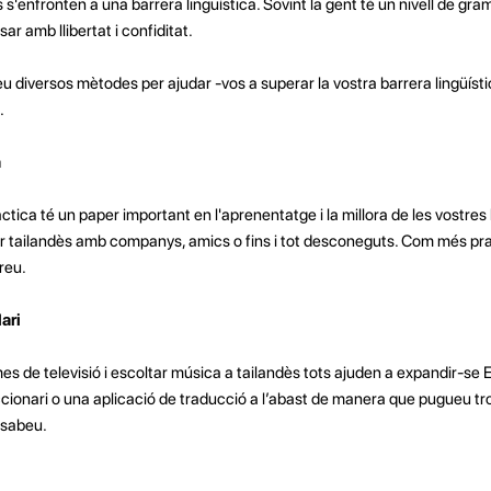
'enfronten a una barrera lingüística. Sovint la gent té un nivell de gram
ar amb llibertat i confiditat.
u diversos mètodes per ajudar -vos a superar la vostra barrera lingüística
.
a
ica té un paper important en l'aprenentatge i la millora de les vostres 
lar tailandès amb companys, amics o fins i tot desconeguts. Com més pr
reu.
ari
ames de televisió i escoltar música a tailandès tots ajuden a expandir-se E
ccionari o una aplicació de traducció a l’abast de manera que pugueu tr
 sabeu.