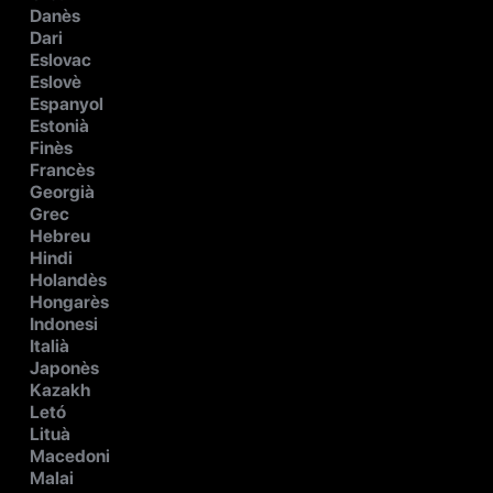
Danès
Dari
Eslovac
Eslovè
Espanyol
Estonià
Finès
Francès
Georgià
Grec
Hebreu
Hindi
Holandès
Hongarès
Indonesi
Italià
Japonès
Kazakh
Letó
Lituà
Macedoni
Malai