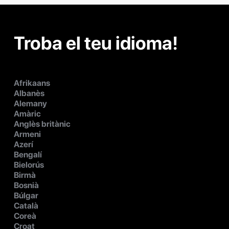
Troba el teu idioma!
Afrikaans
Albanès
Alemany
Amàric
Anglès britànic
Armeni
Azerí
Bengalí
Bielorús
Birmà
Bosnià
Búlgar
Català
Coreà
Croat