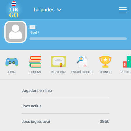
Tailandès
Nivell
/
JUGAR
LLIÇONS
CERTIFICAT
ESTADÍSTIQUES
TORNEIG
PUNTU
Jugadors en línia
Jocs actius
Jocs jugats avui
3955