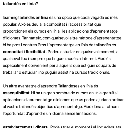
tailandès en línia?
learning tailandès en línia és una opció que cada vegada és més
popular. Això es deu a la comoditat i l’accessibilitat que
proporcionen els cursos en línia i les aplicacions d’aprenentatge
d’idiomes. Tanmateix, com qualsevol altre mètode d’aprenentatge,
hi ha pros i contres Pros
L'aprenentatge en línia de tailandès és
comoditat i flexibilitat
. Podeu estudiar en qualsevol moment, a
qualsevol lloc i sempre que tingueu accés a Internet. Això és
especialment convenient per a aquells que estiguin ocupats de
treballar o estudiar i no puguin assistir a cursos tradicionals.
Un altre avantatge d'aprendre Tailandeses en línia és
assequibilitat.
Hi ha un gran nombre de cursos en línia gratuïts i
aplicacions d'aprenentatge d'idiomes que us poden ajudar a arribar
al vostre tailandès objectius d’aprenentatge. Això dóna a tothom
l’oportunitat d’aprendre un idioma sense limitacions.
estalviar temps i diners
. Podeu triar el moment i el lloc adequats