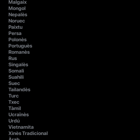
Malgaix
Mongol
Nepalès
Noruec
Paixtu
Persa
Polonès
Portuguès
Romanès
Rus
Singalès
Somali
Suahili
Suec
Tailandès
Turc
Txec
Tàmil
Ucraïnès
Urdú
Vietnamita
Xinès Tradicional
Àrab