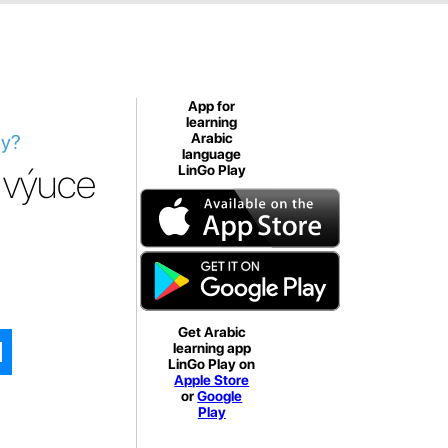
App for
learning
ny?
Arabic
language
í výuce
LinGo Play
Get Arabic
learning app
LinGo Play on
Apple Store
or
Google
Play