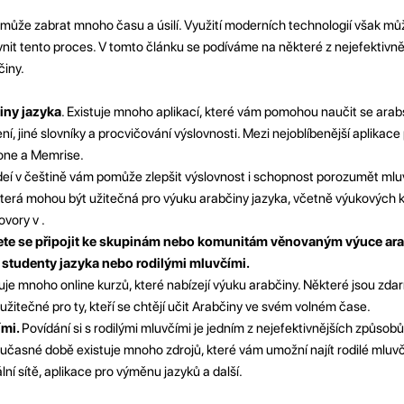
 může zabrat mnoho času a úsilí. Využití moderních technologií však mů
vnit tento proces. V tomto článku se podíváme na některé z nejefektivně
činy.
činy jazyka
. Existuje mnoho aplikací, které vám pomohou naučit se arab
ní, jiné slovníky a procvičování výslovnosti. Mezi nejoblíbenější aplikac
tone a Memrise.
deí v češtině vám pomůže zlepšit výslovnost i schopnost porozumět mlu
která mohou být užitečná pro výuku arabčiny jazyka, včetně výukových ka
ovory v .
ůžete se připojit ke skupinám nebo komunitám věnovaným výuce ara
 studenty jazyka nebo rodilými mluvčími.
uje mnoho online kurzů, které nabízejí výuku arabčiny. Některé jsou zdar
užitečné pro ty, kteří se chtějí učit Arabčiny ve svém volném čase.
ími.
Povídání si s rodilými mluvčími je jedním z nejefektivnějších způsobů,
oučasné době existuje mnoho zdrojů, které vám umožní najít rodilé mluv
ální sítě, aplikace pro výměnu jazyků a další.