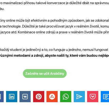
pro maximalizaci přínosu takové konverzace je důležité dbát na správnou
bu.
bčiny online může být efektivním a pohodlným způsobem, jak se zdokonal
a technologie. Důležité je také procvičovat jazyk v reálném životě, komu
 v jazyce atd. Kombinace online zdrojů a praxe v reálném životě může přin
e každý student je jedinečný a to, co funguje u jednoho, nemusí fungovat
 různými metodami a zdroji, abyste našli ty, které vám budou nejlé
Začněte se učit Arabčiny