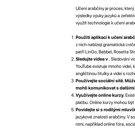
Učení arabčiny je proces, který
výsledky výuky jazyků a zefekti
využít technologie k učení arab
Použití aplikací k učení arab
z nich nabízejí gramatická cviče
patří LinGo, Babbel, Rosetta S
Sledujte videa v .
Sledování vi
YouTube existuje mnoho videí, 
angličtinou titulky a videí s rozh
Používejte sociální sítě. M
mohli komunikovat s dalšími
Využívejte online kurzy.
Exist
platbu. Online kurzy mohou být 
Povídejte si s rodilými mluvč
jazykové znalosti arabčiny. V s
nimi, například online fóra, soci