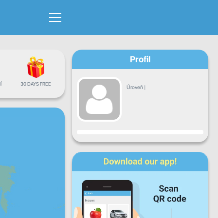
Profil
Í
30 DAYS FREE
Úroveň
|
Pokrok
Po
Út
St
Čt