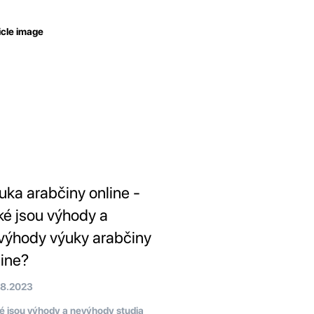
uka arabčiny online -
ké jsou výhody a
výhody výuky arabčiny
line?
08.2023
 jsou výhody a nevýhody studia