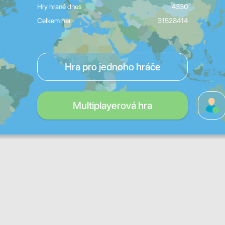
Hry hrané dnes
4330
Celkem her
31528414
Hra pro jednoho hráče
Multiplayerová hra