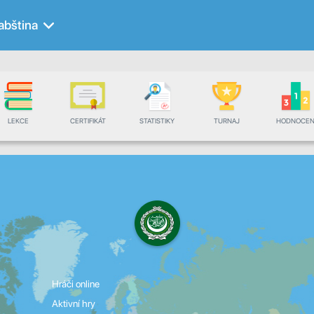
abština
LEKCE
CERTIFIKÁT
STATISTIKY
TURNAJ
HODNOCEN
Hráči online
Aktivní hry