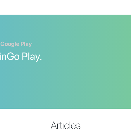
 Google Play
inGo Play.
Articles