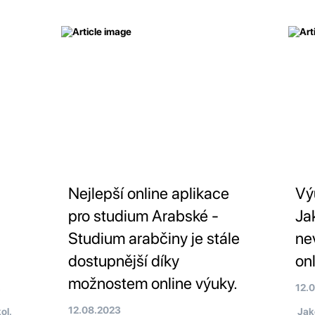
Nejlepší online aplikace
Vý
pro studium Arabské -
Ja
Studium arabčiny je stále
ne
dostupnější díky
on
možnostem online výuky.
12.
a
12.08.2023
ol,
Jaké