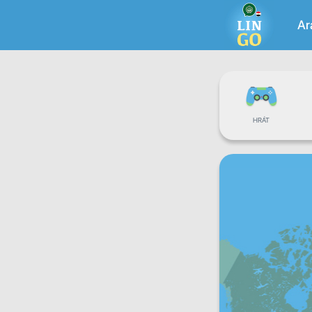
Ar
HRÁT