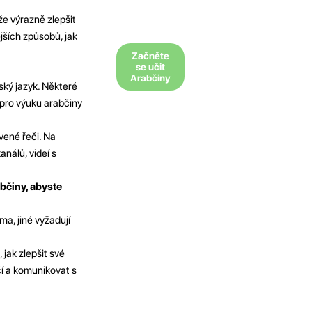
že výrazně zlepšit
jších způsobů, jak
Začněte
se učit
Arabčiny
ský jazyk. Některé
e pro výuku arabčiny
vené řeči. Na
nálů, videí s
bčiny, abyste
ma, jiné vyžadují
 jak zlepšit své
čí a komunikovat s