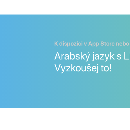
K dispozici v App Store nebo
Arabský jazyk s L
Vyzkoušej to!