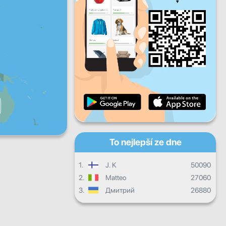
Pá
So
Ne
Denní pokrok
Měsíční pokrok
Certifikát
Celkový postup
To nejlepší ze dne
1.
J. K
50090
2.
Matteo
27060
3.
Дмитрий
26880