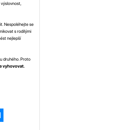
 výslovnost,
it. Nespoléhejte se
nikovat s rodilými
ést nejlepší
 u druhého. Proto
pe vyhovovat.