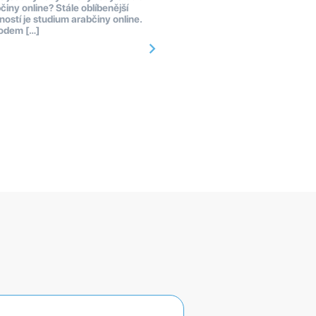
činy online? Stále oblíbenější
ostí je studium arabčiny online.
odem […]