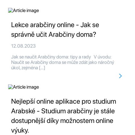
Lekce arabčiny online - Jak se
správně učit Arabčiny doma?
12.08.2023
Jak se naučit Arabčiny doma: tipy a rady V úvodu:
Naučit se Arabčiny doma se může zdát jako náročný
úkol, zejména […]
Nejlepší online aplikace pro studium
Arabské - Studium arabčiny je stále
dostupnější díky možnostem online
výuky.