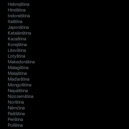
Hebrejština
Hindština
Indonéština
Italština
Japonština
Katalánština
Kazaština
Korejština
Litevština
Lotyština
Makedonština
Malagština
Malajština
Maďarština
Mongolština
Nepálština
Nizozemština
Norština
Němčina
Paštština
Perština
Polština