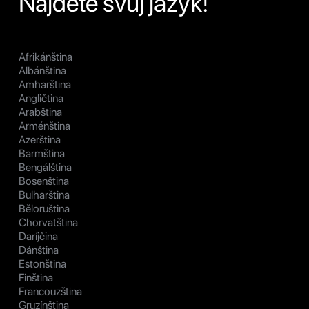
Najděte svůj jazyk!
Afrikánština
Albánština
Amharština
Angličtina
Arabština
Arménština
Azerština
Barmština
Bengálština
Bosenština
Bulharština
Běloruština
Chorvatština
Daríjčina
Dánština
Estonština
Finština
Francouzština
Gruzínština