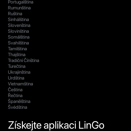
Portugalština
Rumunština
Ruština
Sinhálština
Slovenština
Slovinština
Somálština
Svahilština
Tamilština
Thajština
Tradiční Čínština
Turečtina
Ukrajinština
Urdština
Vietnamština
Čeština
Řečtina
Španělština
Švédština
Získejte aplikaci LinGo