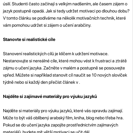
úsilí. Studenti často začínají s velkým nadšením, ale časem zájem o
jazyk postupně opadá. Jak si tedy udržet motivaci po dlouhou dobu?
V tomto článku se podíváme na několik motivačních technik, které
vám pomohou udržet si zájem o učení arabčiny.
Stanovte si realistické cíle
Stanovení realistických cílů je klíčem k udržení motivace.
Nestanovujte si nereálné cíle, které mohou vést k frustraci a ztrátě
zájmu o učení jazyka. Začněte v malém a postupně se posouvejte
vpřed. Můžete si například stanovit cíl naučit se 10 nových slovíček
týdně nebo si každý den přečíst článek v .
Najděte si zajímavé materiály pro výuku jazyků
Najděte si materiály pro výuku jazyků, které vás opravdu zajímají.
Může to být váš oblíbený arabský film, kniha, blog nebo třeba hra.
Pokud se do učení jazyka zapojíte prostřednictvím zajímavých
materiálů, budete mít větší motivaci se učit dál.