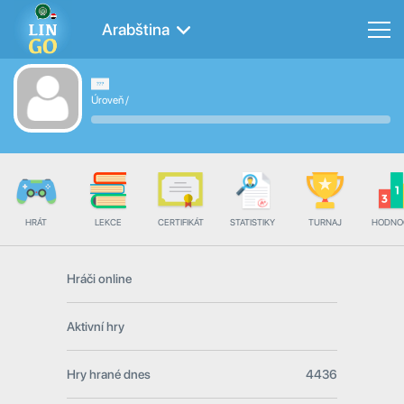
Arabština
Úroveň
/
HRÁT
LEKCE
CERTIFIKÁT
STATISTIKY
TURNAJ
HODNO
Hráči online
Aktivní hry
Hry hrané dnes
4436