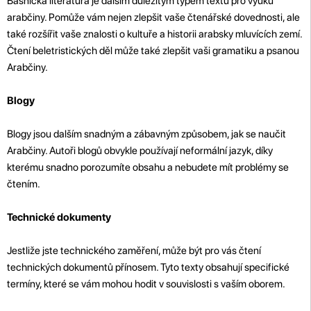
Básnická literatura je dalším důležitým typem textu pro výuku
arabčiny. Pomůže vám nejen zlepšit vaše čtenářské dovednosti, ale
také rozšířit vaše znalosti o kultuře a historii arabsky mluvících zemí.
Čtení beletristických děl může také zlepšit vaši gramatiku a psanou
Arabčiny.
Blogy
Blogy jsou dalším snadným a zábavným způsobem, jak se naučit
Arabčiny. Autoři blogů obvykle používají neformální jazyk, díky
kterému snadno porozumíte obsahu a nebudete mít problémy se
čtením.
Technické dokumenty
Jestliže jste technického zaměření, může být pro vás čtení
technických dokumentů přínosem. Tyto texty obsahují specifické
termíny, které se vám mohou hodit v souvislosti s vaším oborem.