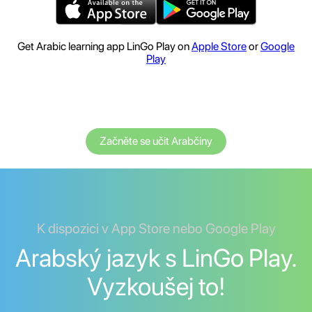
Get Arabic learning app LinGo Play on
Apple Store
or
Google
Play
Začněte se učit Arabčiny
K dispozici v App Store nebo Google Play
Arabský jazyk s LinGo Play.
Vyzkoušej to!