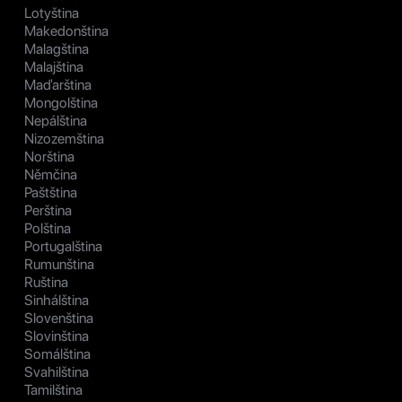
Lotyština
Makedonština
Malagština
Malajština
Maďarština
Mongolština
Nepálština
Nizozemština
Norština
Němčina
Paštština
Perština
Polština
Portugalština
Rumunština
Ruština
Sinhálština
Slovenština
Slovinština
Somálština
Svahilština
Tamilština