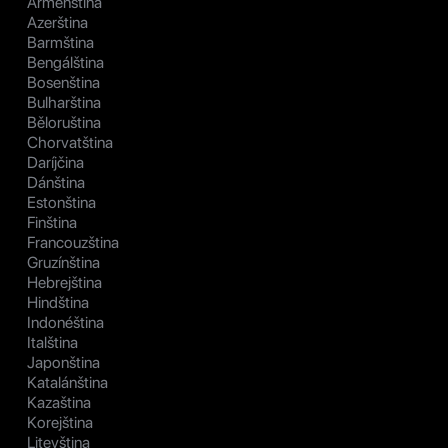
Arménština
Azerština
Barmština
Bengálština
Bosenština
Bulharština
Běloruština
Chorvatština
Daríjčina
Dánština
Estonština
Finština
Francouzština
Gruzínština
Hebrejština
Hindština
Indonéština
Italština
Japonština
Katalánština
Kazaština
Korejština
Litevština