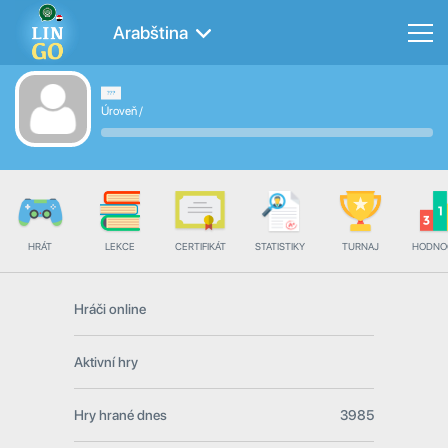
Arabština
Úroveň
/
HRÁT
LEKCE
CERTIFIKÁT
STATISTIKY
TURNAJ
HODNO
Hráči online
Aktivní hry
Hry hrané dnes
3985