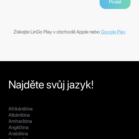
Získejte LinGo Play v obchodě Apple nebo
Google Play
Najděte svůj jazyk!
Afrikánština
Albánština
Amharština
Angličtina
Arabština